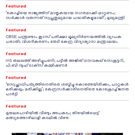
Featured
‘കൊച്ചിയെ രാജ്യത്തിന് മാതൃകയായ നഗരമാക്കി മാറ്റണം;
സർക്കാർ വരുന്നത് സ്വപ്നതുല്യമായ പദ്ധതികളുമായി’; മുഖ്യമന്ത്രി
Featured
CBSE പന്ത്രണ്ടാം ക്ലാസ് പരീക്ഷാ മൂല്യനിർണയത്തിൽ വ്യാപക
പരാതി; വിശദീകരണം തേടി കേന്ദ്ര വിദ്യാഭ്യാസ മന്ത്രാലയം
Featured
IAS തലപ്പത്ത് അഴിച്ചുപണി; പട്ടീല്‍ അജിത് ധനവകുപ്പ് സെക്രട്ടറി,
പി.ബി നൂഹ് ടാക്‌സ് കമ്മീഷണര്‍
Featured
‘സ്വേച്ഛാധിപത്യത്തിനെതിരെ ശബ്ദിച്ചു കൊണ്ടേയിരിക്കും, പാറ്റകൾ
ഒരിക്കലും മരിക്കില്ല’; കേന്ദ്രസർക്കാരിനെതിരെ കോക്രോച്ച് ജനത
പാർട്ടി
Featured
മുതലപൊഴിയിൽ വീണ്ടും അപകടം; തിരയിൽപ്പെട്ട്
മത്സ്യത്തൊഴിലാളി കടലിൽ വീണു