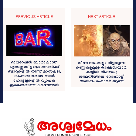
PREVIOUS ARTICLE
NEXT ARTICLE
ഓപ്പറേഷൻ ബാർകോഡ്:
നീണ്ട നഖങ്ങളും തിളങ്ങുന്ന
എക്സൈസ് ഉദ്യോഗസ്ഥർക്ക്
കണ്ണുകളുമുള്ള രാക്ഷസന്മാർ,
ബാറുകളിൽ നിന്ന് മാസപ്പടി;
കയ്യിൽ തീപ്പന്തം;
സംസ്ഥാനത്തെ ബാർ
ജർമനിയിലെ ‘റോഹ്നാട്ട്’
ഹോട്ടലുകളിൽ വ്യാപക
അൽപ്പം ഹൊറർ ആണ്
ക്രമക്കേടെന്ന് കണ്ടെത്തൽ