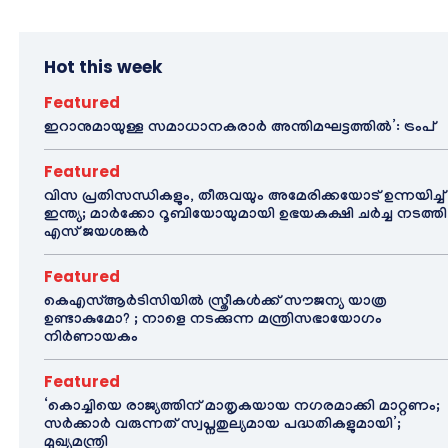
Hot this week
Featured
ഇറാനുമായുള്ള സമാധാനകരാർ അന്തിമഘട്ടത്തിൽ‌’: ട്രംപ്
Featured
വിസ പ്രതിസന്ധികളും, തീരുവയും അമേരിക്കയോട് ഉന്നയിച്ച്
ഇന്ത്യ; മാർക്കോ റൂബിയോയുമായി ഉഭയകക്ഷി ചർച്ച നടത്തി
എസ് ജയശങ്കർ
Featured
കെഎസ്ആർടിസിയിൽ സ്ത്രീകൾക്ക് സൗജന്യ യാത്ര
ഉണ്ടാകുമോ? ; നാളെ നടക്കുന്ന മന്ത്രിസഭായോഗം
നിർണായകം
Featured
‘കൊച്ചിയെ രാജ്യത്തിന് മാതൃകയായ നഗരമാക്കി മാറ്റണം;
സർക്കാർ വരുന്നത് സ്വപ്നതുല്യമായ പദ്ധതികളുമായി’;
മുഖ്യമന്ത്രി