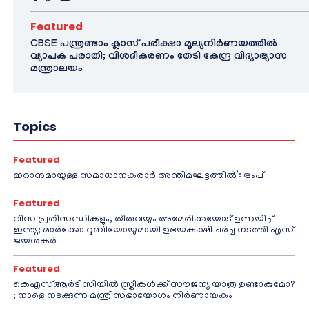
Featured
CBSE പന്ത്രണ്ടാം ക്ലാസ് പരീക്ഷാ മൂല്യനിർണയത്തിൽ
വ്യാപക പരാതി; വിശദീകരണം തേടി കേന്ദ്ര വിദ്യാഭ്യാസ
മന്ത്രാലയം
Topics
Featured
ഇറാനുമായുള്ള സമാധാനകരാർ അന്തിമഘട്ടത്തിൽ‌’: ട്രംപ്
Featured
വിസ പ്രതിസന്ധികളും, തീരുവയും അമേരിക്കയോട് ഉന്നയിച്ച്
ഇന്ത്യ; മാർക്കോ റൂബിയോയുമായി ഉഭയകക്ഷി ചർച്ച നടത്തി എസ്
ജയശങ്കർ
Featured
കെഎസ്ആർടിസിയിൽ സ്ത്രീകൾക്ക് സൗജന്യ യാത്ര ഉണ്ടാകുമോ?
; നാളെ നടക്കുന്ന മന്ത്രിസഭായോഗം നിർണായകം