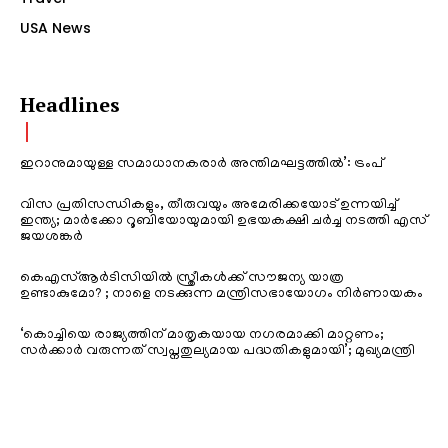
USA News
Headlines
ഇറാനുമായുള്ള സമാധാനകരാർ അന്തിമഘട്ടത്തിൽ‌’: ട്രംപ്
വിസ പ്രതിസന്ധികളും, തീരുവയും അമേരിക്കയോട് ഉന്നയിച്ച്
ഇന്ത്യ; മാർക്കോ റൂബിയോയുമായി ഉഭയകക്ഷി ചർച്ച നടത്തി എസ്
ജയശങ്കർ
കെഎസ്ആർടിസിയിൽ സ്ത്രീകൾക്ക് സൗജന്യ യാത്ര
ഉണ്ടാകുമോ? ; നാളെ നടക്കുന്ന മന്ത്രിസഭായോഗം നിർണായകം
‘കൊച്ചിയെ രാജ്യത്തിന് മാതൃകയായ നഗരമാക്കി മാറ്റണം;
സർക്കാർ വരുന്നത് സ്വപ്നതുല്യമായ പദ്ധതികളുമായി’; മുഖ്യമന്ത്രി