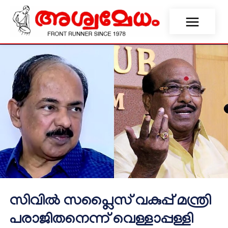
സിവിൽ സപ്ലൈസ് വകുപ്പ് മന്ത്രി
പരാജിതനെന്ന് വെള്ളാപ്പള്ളി