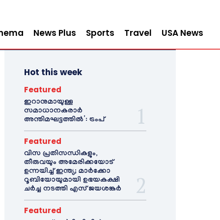
inema
News Plus
Sports
Travel
USA News
Hot this week
Featured
ഇറാനുമായുള്ള
സമാധാനകരാർ
അന്തിമഘട്ടത്തിൽ‌’: ട്രംപ്
Featured
വിസ പ്രതിസന്ധികളും,
തീരുവയും അമേരിക്കയോട്
ഉന്നയിച്ച് ഇന്ത്യ; മാർക്കോ
റൂബിയോയുമായി ഉഭയകക്ഷി
ചർച്ച നടത്തി എസ് ജയശങ്കർ
Featured