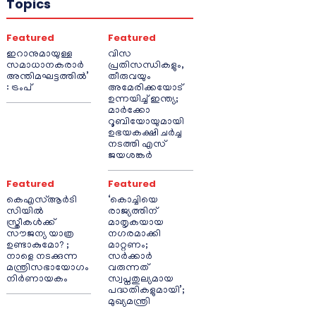
Topics
Featured
Featured
ഇറാനുമായുള്ള
വിസ
സമാധാനകരാർ
പ്രതിസന്ധികളും,
അന്തിമഘട്ടത്തിൽ‌’
തീരുവയും
: ട്രംപ്
അമേരിക്കയോട്
ഉന്നയിച്ച് ഇന്ത്യ;
മാർക്കോ
റൂബിയോയുമായി
ഉഭയകക്ഷി ചർച്ച
നടത്തി എസ്
ജയശങ്കർ
Featured
Featured
കെഎസ്ആർടി
‘കൊച്ചിയെ
സിയിൽ
രാജ്യത്തിന്
സ്ത്രീകൾക്ക്
മാതൃകയായ
സൗജന്യ യാത്ര
നഗരമാക്കി
ഉണ്ടാകുമോ? ;
മാറ്റണം;
നാളെ നടക്കുന്ന
സർക്കാർ
മന്ത്രിസഭായോഗം
വരുന്നത്
നിർണായകം
സ്വപ്നതുല്യമായ
പദ്ധതികളുമായി’;
മുഖ്യമന്ത്രി