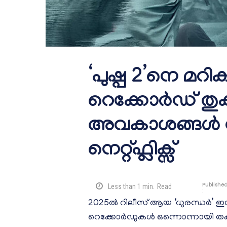
‘പുഷ്പ 2’നെ മറിക
റെക്കോർഡ് തുകയ
അവകാശങ്ങൾ സ്
നെറ്റ്‌ഫ്ലിക്സ്
Publishe
Less than 1
min.
Read
:
2025ൽ റിലീസ് ആയ ‘ധുരന്ധർ’ ഇ
റെക്കോർഡുകൾ ഒന്നൊന്നായി ത