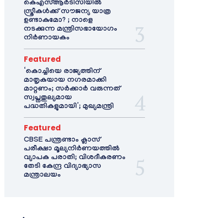
കെഎസ്ആർടിസിയിൽ
സ്ത്രീകൾക്ക് സൗജന്യ യാത്ര
ഉണ്ടാകുമോ? ; നാളെ
നടക്കുന്ന മന്ത്രിസഭായോഗം
നിർണായകം
Featured
‘കൊച്ചിയെ രാജ്യത്തിന്
മാതൃകയായ നഗരമാക്കി
മാറ്റണം; സർക്കാർ വരുന്നത്
സ്വപ്നതുല്യമായ
പദ്ധതികളുമായി’; മുഖ്യമന്ത്രി
Featured
CBSE പന്ത്രണ്ടാം ക്ലാസ്
പരീക്ഷാ മൂല്യനിർണയത്തിൽ
വ്യാപക പരാതി; വിശദീകരണം
തേടി കേന്ദ്ര വിദ്യാഭ്യാസ
മന്ത്രാലയം