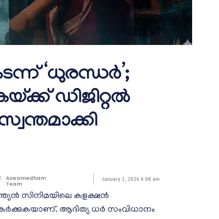
ടന്ന് ‘ധുരന്ധർ’;
്ക്ക് ഡിജിറ്റൽ
വന്തമാക്കി
d
Aswamedham
January 2, 2026 6:08 am
Team
ന്ത്യൻ സിനിമയിലെ കളക്ഷൻ
കർക്കുകയാണ്. ആദിത്യ ധർ സംവിധാനം