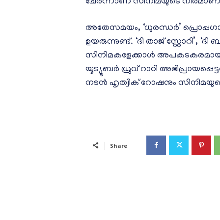
ചേർന്നാണ് സിനിമയുടെ നിർമാണ
അതേസമയം, ‘ധുരന്ധർ’ പ്രൊപ്
ഉയരുന്നുണ്ട്. ‘ദി താജ് സ്റ്റോറി’, 
സിനിമകളേക്കാൾ അപകടകരമായ സ
യൂട്യൂബർ ധ്രുവ് റാഠി അഭിപ്രായപ്പെ
നടൻ ഹൃത്വിക് റോഷനും സിനിമയുടെ രാ
Share