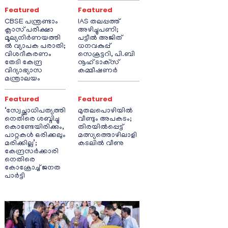
Featured
Featured
CBSE പന്ത്രണ്ടാം
IAS തലപ്പത്ത്
ക്ലാസ് പരീക്ഷാ
അഴിച്ചുപണി;
മൂല്യനിർണയത്തി
പട്ടീല്‍ അജിത്
ൽ വ്യാപക പരാതി;
ധനവകുപ്പ്
വിശദീകരണം
സെക്രട്ടറി, പി.ബി
തേടി കേന്ദ്ര
നൂഹ് ടാക്‌സ്
വിദ്യാഭ്യാസ
കമ്മീഷണര്‍
മന്ത്രാലയം
Featured
Featured
‘സ്വേച്ഛാധിപത്യത്തി
മുതലപൊഴിയിൽ
നെതിരെ ശബ്ദിച്ചു
വീണ്ടും അപകടം;
കൊണ്ടേയിരിക്കും,
തിരയിൽപ്പെട്ട്
പാറ്റകൾ ഒരിക്കലും
മത്സ്യത്തൊഴിലാളി
മരിക്കില്ല’;
കടലിൽ വീണു
കേന്ദ്രസർക്കാരി
നെതിരെ
കോക്രോച്ച് ജനത
പാർട്ടി