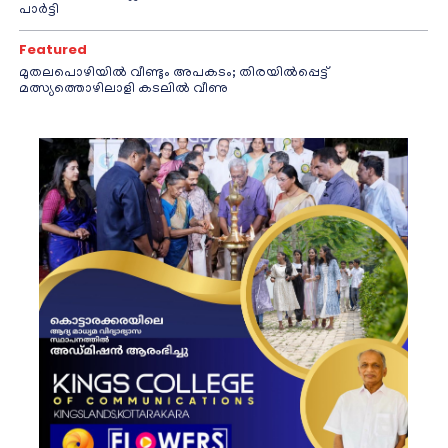
പാർട്ടി
Featured
മുതലപൊഴിയിൽ വീണ്ടും അപകടം; തിരയിൽപ്പെട്ട്
മത്സ്യത്തൊഴിലാളി കടലിൽ വീണു