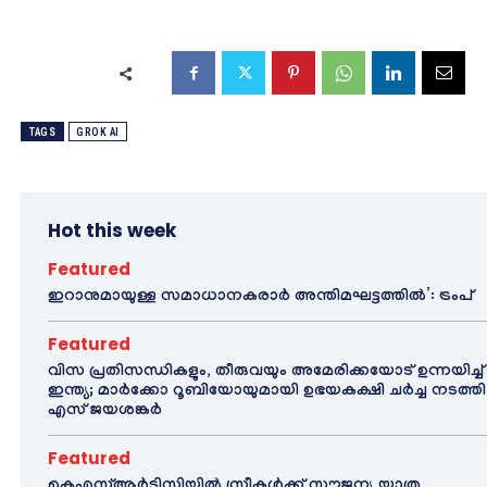
TAGS
GROK AI
Hot this week
Featured
ഇറാനുമായുള്ള സമാധാനകരാർ അന്തിമഘട്ടത്തിൽ‌’: ട്രംപ്
Featured
വിസ പ്രതിസന്ധികളും, തീരുവയും അമേരിക്കയോട് ഉന്നയിച്ച്
ഇന്ത്യ; മാർക്കോ റൂബിയോയുമായി ഉഭയകക്ഷി ചർച്ച നടത്തി
എസ് ജയശങ്കർ
Featured