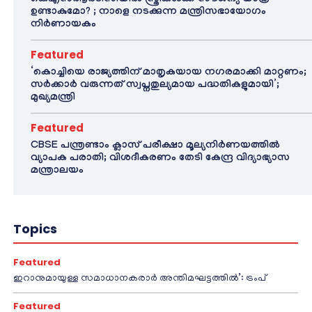
കെഎസ്ആർടിസിയിൽ സ്ത്രീകൾക്ക് സൗജന്യ യാത്ര
ഉണ്ടാകുമോ? ; നാളെ നടക്കുന്ന മന്ത്രിസഭായോഗം
നിർണായകം
Featured
‘കൊച്ചിയെ രാജ്യത്തിന് മാതൃകയായ നഗരമാക്കി മാറ്റണം;
സർക്കാർ വരുന്നത് സ്വപ്നതുല്യമായ പദ്ധതികളുമായി’;
മുഖ്യമന്ത്രി
Featured
CBSE പന്ത്രണ്ടാം ക്ലാസ് പരീക്ഷാ മൂല്യനിർണയത്തിൽ
വ്യാപക പരാതി; വിശദീകരണം തേടി കേന്ദ്ര വിദ്യാഭ്യാസ
മന്ത്രാലയം
Topics
Featured
ഇറാനുമായുള്ള സമാധാനകരാർ അന്തിമഘട്ടത്തിൽ‌’: ട്രംപ്
Featured