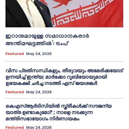
ഇറാനുമായുള്ള സമാധാനകരാർ
അന്തിമഘട്ടത്തിൽ‌’: ട്രംപ്
Featured
May 24, 2026
വിസ പ്രതിസന്ധികളും, തീരുവയും അമേരിക്കയോട്
ഉന്നയിച്ച് ഇന്ത്യ; മാർക്കോ റൂബിയോയുമായി
ഉഭയകക്ഷി ചർച്ച നടത്തി എസ് ജയശങ്കർ
Featured
May 24, 2026
കെഎസ്ആർടിസിയിൽ സ്ത്രീകൾക്ക് സൗജന്യ
യാത്ര ഉണ്ടാകുമോ? ; നാളെ നടക്കുന്ന
മന്ത്രിസഭായോഗം നിർണായകം
Featured
May 24, 2026