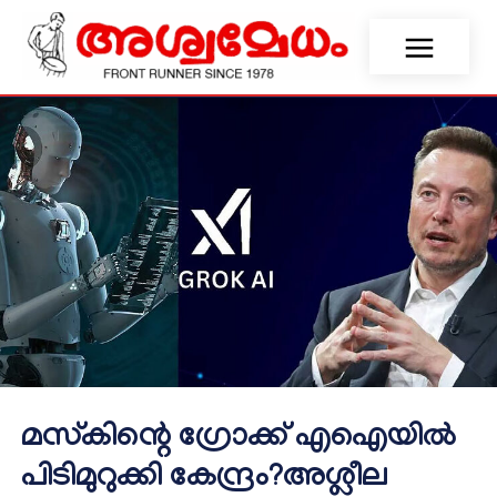
മസ്‌കിന്റെ ഗ്രോക്ക് എഐയില്‍
പിടിമുറുക്കി കേന്ദ്രം?അശ്ലീല