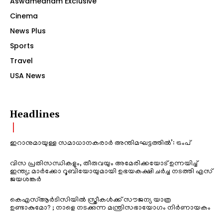
Aswamedham Exclusive
Cinema
News Plus
Sports
Travel
USA News
Headlines
ഇറാനുമായുള്ള സമാധാനകരാർ അന്തിമഘട്ടത്തിൽ‌’: ട്രംപ്
വിസ പ്രതിസന്ധികളും, തീരുവയും അമേരിക്കയോട് ഉന്നയിച്ച്
ഇന്ത്യ; മാർക്കോ റൂബിയോയുമായി ഉഭയകക്ഷി ചർച്ച നടത്തി എസ്
ജയശങ്കർ
കെഎസ്ആർടിസിയിൽ സ്ത്രീകൾക്ക് സൗജന്യ യാത്ര
ഉണ്ടാകുമോ? ; നാളെ നടക്കുന്ന മന്ത്രിസഭായോഗം നിർണായകം