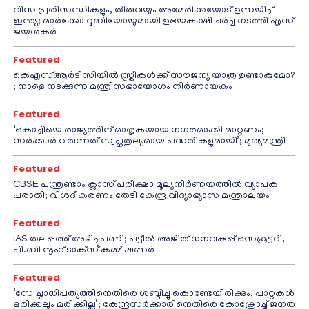
വിസ പ്രതിസന്ധികളും, തീരുവയും അമേരിക്കയോട് ഉന്നയിച്ച്
ഇന്ത്യ; മാർക്കോ റൂബിയോയുമായി ഉഭയകക്ഷി ചർച്ച നടത്തി എസ്
ജയശങ്കർ
Featured
കെഎസ്ആർടിസിയിൽ സ്ത്രീകൾക്ക് സൗജന്യ യാത്ര ഉണ്ടാകുമോ?
; നാളെ നടക്കുന്ന മന്ത്രിസഭായോഗം നിർണായകം
Featured
‘കൊച്ചിയെ രാജ്യത്തിന് മാതൃകയായ നഗരമാക്കി മാറ്റണം;
സർക്കാർ വരുന്നത് സ്വപ്നതുല്യമായ പദ്ധതികളുമായി’; മുഖ്യമന്ത്രി
Featured
CBSE പന്ത്രണ്ടാം ക്ലാസ് പരീക്ഷാ മൂല്യനിർണയത്തിൽ വ്യാപക
പരാതി; വിശദീകരണം തേടി കേന്ദ്ര വിദ്യാഭ്യാസ മന്ത്രാലയം
Featured
IAS തലപ്പത്ത് അഴിച്ചുപണി; പട്ടീല്‍ അജിത് ധനവകുപ്പ് സെക്രട്ടറി,
പി.ബി നൂഹ് ടാക്‌സ് കമ്മീഷണര്‍
Featured
‘സ്വേച്ഛാധിപത്യത്തിനെതിരെ ശബ്ദിച്ചു കൊണ്ടേയിരിക്കും, പാറ്റകൾ
ഒരിക്കലും മരിക്കില്ല’; കേന്ദ്രസർക്കാരിനെതിരെ കോക്രോച്ച് ജനത