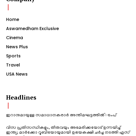
Home
Aswamedham Exclusive
Cinema
News Plus
Sports
Travel
USA News
Headlines
ഇറാനുമായുള്ള സമാധാനകരാർ അന്തിമഘട്ടത്തിൽ‌’: ട്രംപ്
വിസ പ്രതിസന്ധികളും, തീരുവയും അമേരിക്കയോട് ഉന്നയിച്ച്
ഇന്ത്യ; മാർക്കോ റൂബിയോയുമായി ഉഭയകക്ഷി ചർച്ച നടത്തി എസ്