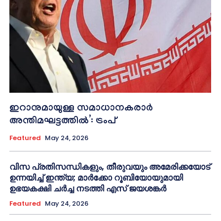
ഇറാനുമായുള്ള സമാധാനകരാർ
അന്തിമഘട്ടത്തിൽ‌’: ട്രംപ്
Featured
May 24, 2026
വിസ പ്രതിസന്ധികളും, തീരുവയും അമേരിക്കയോട്
ഉന്നയിച്ച് ഇന്ത്യ; മാർക്കോ റൂബിയോയുമായി
ഉഭയകക്ഷി ചർച്ച നടത്തി എസ് ജയശങ്കർ
Featured
May 24, 2026