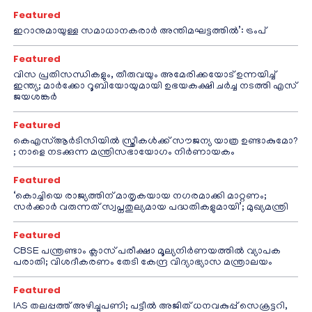
Featured
ഇറാനുമായുള്ള സമാധാനകരാർ അന്തിമഘട്ടത്തിൽ‌’: ട്രംപ്
Featured
വിസ പ്രതിസന്ധികളും, തീരുവയും അമേരിക്കയോട് ഉന്നയിച്ച്
ഇന്ത്യ; മാർക്കോ റൂബിയോയുമായി ഉഭയകക്ഷി ചർച്ച നടത്തി എസ്
ജയശങ്കർ
Featured
കെഎസ്ആർടിസിയിൽ സ്ത്രീകൾക്ക് സൗജന്യ യാത്ര ഉണ്ടാകുമോ?
; നാളെ നടക്കുന്ന മന്ത്രിസഭായോഗം നിർണായകം
Featured
‘കൊച്ചിയെ രാജ്യത്തിന് മാതൃകയായ നഗരമാക്കി മാറ്റണം;
സർക്കാർ വരുന്നത് സ്വപ്നതുല്യമായ പദ്ധതികളുമായി’; മുഖ്യമന്ത്രി
Featured
CBSE പന്ത്രണ്ടാം ക്ലാസ് പരീക്ഷാ മൂല്യനിർണയത്തിൽ വ്യാപക
പരാതി; വിശദീകരണം തേടി കേന്ദ്ര വിദ്യാഭ്യാസ മന്ത്രാലയം
Featured
IAS തലപ്പത്ത് അഴിച്ചുപണി; പട്ടീല്‍ അജിത് ധനവകുപ്പ് സെക്രട്ടറി,