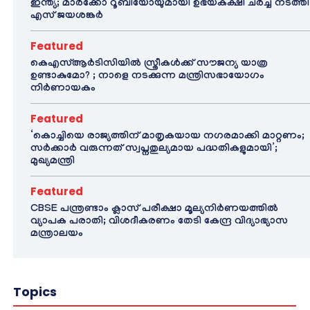
ഇന്ത്യ; മാർക്കോ റൂബിയോയുമായി ഉഭയകക്ഷി ചർച്ച നടത്തി
എസ് ജയശങ്കർ
Featured
കെഎസ്ആർടിസിയിൽ സ്ത്രീകൾക്ക് സൗജന്യ യാത്ര
ഉണ്ടാകുമോ? ; നാളെ നടക്കുന്ന മന്ത്രിസഭായോഗം
നിർണായകം
Featured
‘കൊച്ചിയെ രാജ്യത്തിന് മാതൃകയായ നഗരമാക്കി മാറ്റണം;
സർക്കാർ വരുന്നത് സ്വപ്നതുല്യമായ പദ്ധതികളുമായി’;
മുഖ്യമന്ത്രി
Featured
CBSE പന്ത്രണ്ടാം ക്ലാസ് പരീക്ഷാ മൂല്യനിർണയത്തിൽ
വ്യാപക പരാതി; വിശദീകരണം തേടി കേന്ദ്ര വിദ്യാഭ്യാസ
മന്ത്രാലയം
Topics