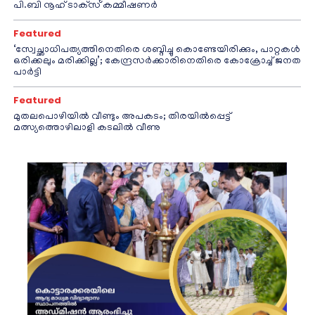
പി.ബി നൂഹ് ടാക്‌സ് കമ്മീഷണര്‍
Featured
‘സ്വേച്ഛാധിപത്യത്തിനെതിരെ ശബ്ദിച്ചു കൊണ്ടേയിരിക്കും, പാറ്റകൾ
ഒരിക്കലും മരിക്കില്ല’; കേന്ദ്രസർക്കാരിനെതിരെ കോക്രോച്ച് ജനത
പാർട്ടി
Featured
മുതലപൊഴിയിൽ വീണ്ടും അപകടം; തിരയിൽപ്പെട്ട്
മത്സ്യത്തൊഴിലാളി കടലിൽ വീണു