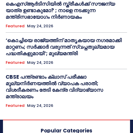
കെഎസ്ആർടിസിയിൽ സ്ത്രീകൾക്ക് സൗജന്യ
യാത്ര ഉണ്ടാകുമോ? ; നാളെ നടക്കുന്ന
മന്ത്രിസഭായോഗം നിർണായകം
Featured
May 24, 2026
‘കൊച്ചിയെ രാജ്യത്തിന് മാതൃകയായ നഗരമാക്കി
മാറ്റണം; സർക്കാർ വരുന്നത് സ്വപ്നതുല്യമായ
പദ്ധതികളുമായി’; മുഖ്യമന്ത്രി
Featured
May 24, 2026
CBSE പന്ത്രണ്ടാം ക്ലാസ് പരീക്ഷാ
മൂല്യനിർണയത്തിൽ വ്യാപക പരാതി;
വിശദീകരണം തേടി കേന്ദ്ര വിദ്യാഭ്യാസ
മന്ത്രാലയം
Featured
May 24, 2026
Popular Categories