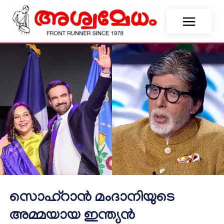
സൊഹ്‌റാൻ മംദാനിയുടെ
അമ്മയായ ഇന്ത്യൻ