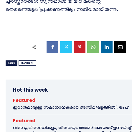
പുരസ്കാരങ്ങൾ സ്വന്തമാക്കിയ മീര മകന്റെ
തെരഞ്ഞെടുപ്പ് പ്രചരണത്തിലും സജീവമായിരുന്നു.
TAGS
MANDANI
Hot this week
Featured
ഇറാനുമായുള്ള സമാധാനകരാർ അന്തിമഘട്ടത്തിൽ‌’: ട്രംപ്
Featured
വിസ പ്രതിസന്ധികളും, തീരുവയും അമേരിക്കയോട് ഉന്നയിച്ച്