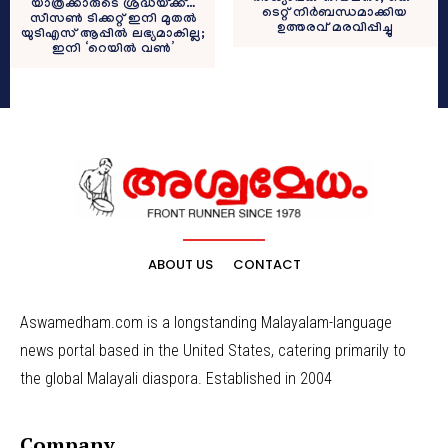
യാത്രക്കാരുടെ ശ്രദ്ധയ്ക്ക്…
ടെറ്റ് നിർബന്ധമാക്കിയ
സീസൺ ടിക്കറ്റ് ഇനി മുതൽ
ഉത്തരവ് മരവിപ്പിച്ചു
യുടിഎസ് ആപ്പിൽ ലഭ്യമാകില്ല;
ഇനി ‘റെയിൽ വൺ’
ABOUT US
CONTACT
Aswamedham.com is a longstanding Malayalam-language
news portal based in the United States, catering primarily to
the global Malayali diaspora. Established in 2004
Company