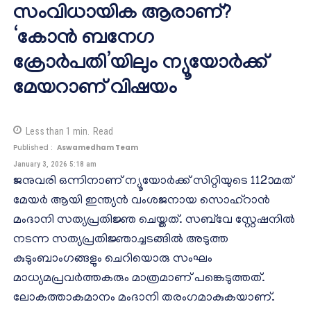
സംവിധായിക ആരാണ്?
‘കോൻ ബനേഗ
ക്രോർപതി’യിലും ന്യൂയോർക്ക്
മേയറാണ് വിഷയം
Less than 1
min.
Read
Published :
Aswamedham Team
January 3, 2026 5:18 am
ജനുവരി ഒന്നിനാണ് ന്യൂയോർക്ക് സിറ്റിയുടെ 112ാമത്
മേയർ ആയി ഇന്ത്യൻ വംശജനായ സൊഹ്‍റാൻ
മംദാനി സത്യപ്രതിജ്ഞ ചെയ്തത്. സബ്‍വേ സ്റ്റേഷനിൽ
നടന്ന സത്യപ്രതിജ്ഞാച്ചടങ്ങിൽ അടുത്ത
കുടുംബാംഗങ്ങളും ചെറിയൊരു സംഘം
മാധ്യമപ്രവർത്തകരും മാത്രമാണ് പങ്കെടുത്തത്.
ലോകത്താകമാനം മംദാനി തരംഗമാകുകയാണ്.