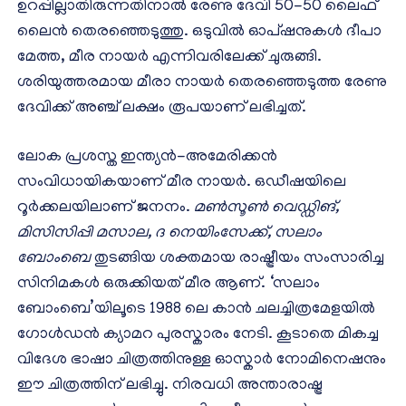
ഉറപ്പില്ലാതിരുന്നതിനാൽ രേണു ദേവി 50-50 ലൈഫ്
ലൈൻ തെരഞ്ഞെടുത്തു. ഒടുവിൽ ഓപ്ഷനുകൾ ദീപാ
മേത്ത, മീര നായർ എന്നിവരിലേക്ക് ചുരുങ്ങി.
ശരിയുത്തരമായ മീരാ നായർ തെരഞ്ഞെടുത്ത രേണു
ദേവിക്ക് അഞ്ച് ലക്ഷം രൂപയാണ് ലഭിച്ചത്.
ലോക പ്രശസ്ത ഇന്ത്യൻ-അമേരിക്കൻ
സംവിധായികയാണ് മീര നായർ. ഒഡീഷയിലെ
റൂർക്കലയിലാണ് ജനനം.
മൺസൂൺ വെഡ്ഡിങ്,
മിസിസിപ്പി മസാല, ദ നെയിംസേക്ക്, സലാം
ബോംബെ
തുടങ്ങിയ ശക്തമായ രാഷ്ട്രീയം സംസാരിച്ച
സിനിമകൾ ഒരുക്കിയത് മീര ആണ്. ‘സലാം
ബോംബെ’യിലൂടെ 1988 ലെ കാൻ ചലച്ചിത്രമേളയിൽ
ഗോൾഡൻ ക്യാമറ പുരസ്കാരം നേടി. കൂടാതെ മികച്ച
വിദേശ ഭാഷാ ചിത്രത്തിനുള്ള ഓസ്കാർ നോമിനെഷനും
ഈ ചിത്രത്തിന് ലഭിച്ചു. നിരവധി അന്താരാഷ്ട്ര