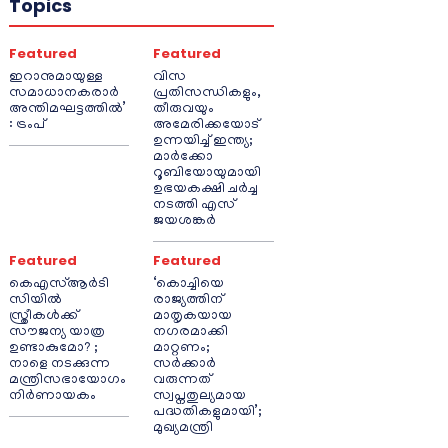
Topics
Featured
Featured
ഇറാനുമായുള്ള
വിസ
സമാധാനകരാർ
പ്രതിസന്ധികളും,
അന്തിമഘട്ടത്തിൽ‌’
തീരുവയും
: ട്രംപ്
അമേരിക്കയോട്
ഉന്നയിച്ച് ഇന്ത്യ;
മാർക്കോ
റൂബിയോയുമായി
ഉഭയകക്ഷി ചർച്ച
നടത്തി എസ്
ജയശങ്കർ
Featured
Featured
കെഎസ്ആർടി
‘കൊച്ചിയെ
സിയിൽ
രാജ്യത്തിന്
സ്ത്രീകൾക്ക്
മാതൃകയായ
സൗജന്യ യാത്ര
നഗരമാക്കി
ഉണ്ടാകുമോ? ;
മാറ്റണം;
നാളെ നടക്കുന്ന
സർക്കാർ
മന്ത്രിസഭായോഗം
വരുന്നത്
നിർണായകം
സ്വപ്നതുല്യമായ
പദ്ധതികളുമായി’;
മുഖ്യമന്ത്രി