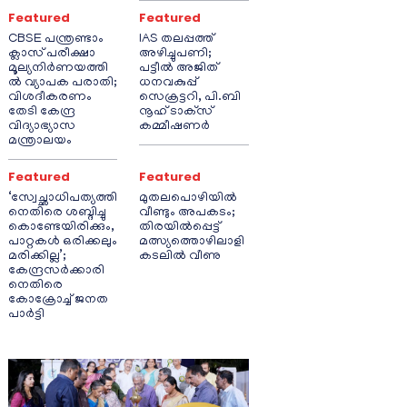
Featured
Featured
CBSE പന്ത്രണ്ടാം
IAS തലപ്പത്ത്
ക്ലാസ് പരീക്ഷാ
അഴിച്ചുപണി;
മൂല്യനിർണയത്തി
പട്ടീല്‍ അജിത്
ൽ വ്യാപക പരാതി;
ധനവകുപ്പ്
വിശദീകരണം
സെക്രട്ടറി, പി.ബി
തേടി കേന്ദ്ര
നൂഹ് ടാക്‌സ്
വിദ്യാഭ്യാസ
കമ്മീഷണര്‍
മന്ത്രാലയം
Featured
Featured
‘സ്വേച്ഛാധിപത്യത്തി
മുതലപൊഴിയിൽ
നെതിരെ ശബ്ദിച്ചു
വീണ്ടും അപകടം;
കൊണ്ടേയിരിക്കും,
തിരയിൽപ്പെട്ട്
പാറ്റകൾ ഒരിക്കലും
മത്സ്യത്തൊഴിലാളി
മരിക്കില്ല’;
കടലിൽ വീണു
കേന്ദ്രസർക്കാരി
നെതിരെ
കോക്രോച്ച് ജനത
പാർട്ടി