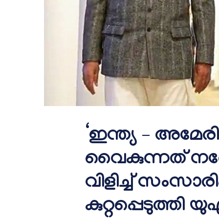
‘ഇന്ത്യ – അമേരി
വൈകുന്നത് നരേന
വിളിച്ച് സംസാരി
കുറ്റപ്പെടുത്തി