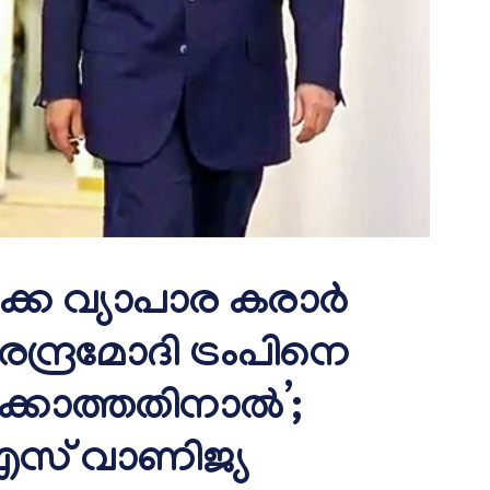
ക്ക വ്യാപാര കരാര്‍
്ദ്രമോദി ട്രംപിനെ
ക്കാത്തതിനാല്‍’;
 യുഎസ് വാണിജ്യ