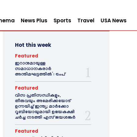
inema
News Plus
Sports
Travel
USA News
Hot this week
Featured
ഇറാനുമായുള്ള
സമാധാനകരാർ
അന്തിമഘട്ടത്തിൽ‌’: ട്രംപ്
Featured
വിസ പ്രതിസന്ധികളും,
തീരുവയും അമേരിക്കയോട്
ഉന്നയിച്ച് ഇന്ത്യ; മാർക്കോ
റൂബിയോയുമായി ഉഭയകക്ഷി
ചർച്ച നടത്തി എസ് ജയശങ്കർ
Featured