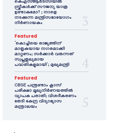
കെഎസ്ആർടിസിയിൽ
സ്ത്രീകൾക്ക് സൗജന്യ യാത്ര
ഉണ്ടാകുമോ? ; നാളെ
നടക്കുന്ന മന്ത്രിസഭായോഗം
നിർണായകം
Featured
‘കൊച്ചിയെ രാജ്യത്തിന്
മാതൃകയായ നഗരമാക്കി
മാറ്റണം; സർക്കാർ വരുന്നത്
സ്വപ്നതുല്യമായ
പദ്ധതികളുമായി’; മുഖ്യമന്ത്രി
Featured
CBSE പന്ത്രണ്ടാം ക്ലാസ്
പരീക്ഷാ മൂല്യനിർണയത്തിൽ
വ്യാപക പരാതി; വിശദീകരണം
തേടി കേന്ദ്ര വിദ്യാഭ്യാസ
മന്ത്രാലയം