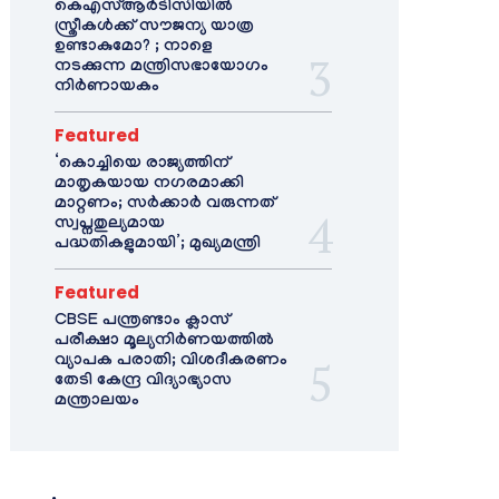
കെഎസ്ആർടിസിയിൽ
സ്ത്രീകൾക്ക് സൗജന്യ യാത്ര
ഉണ്ടാകുമോ? ; നാളെ
നടക്കുന്ന മന്ത്രിസഭായോഗം
നിർണായകം
Featured
‘കൊച്ചിയെ രാജ്യത്തിന്
മാതൃകയായ നഗരമാക്കി
മാറ്റണം; സർക്കാർ വരുന്നത്
സ്വപ്നതുല്യമായ
പദ്ധതികളുമായി’; മുഖ്യമന്ത്രി
Featured
CBSE പന്ത്രണ്ടാം ക്ലാസ്
പരീക്ഷാ മൂല്യനിർണയത്തിൽ
വ്യാപക പരാതി; വിശദീകരണം
തേടി കേന്ദ്ര വിദ്യാഭ്യാസ
മന്ത്രാലയം