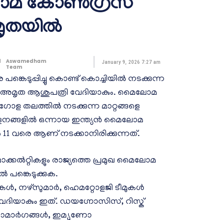
ോമ കോൺഗ്രസ്
മൃതയിൽ
d
Aswamedham
January 9, 2026 7:27 am
Team
െടുപ്പിച്ചു കൊണ്ട് കൊച്ചിയിൽ നടക്കുന്ന
 അമൃത ആശുപത്രി വേദിയാകും. മൈലോമ
ോള തലത്തിൽ നടക്കുന്ന മാറ്റങ്ങളെ
സമ്മേളനങ്ങളിൽ ഒന്നായ ഇന്ത്യൻ മൈലോമ
11 വരെ ആണ് നടക്കാനിരിക്കുന്നത്.
 ഫാക്കൽറ്റികളും രാജ്യത്തെ പ്രമുഖ മൈലോമ
പങ്കെടുക്കുക.
, നഴ്സുമാർ, ഹെമറ്റോളജി ടീമുകൾ
 വേദിയാകും ഇത്. ഡയഗ്നോസിസ്, റിസ്ക്
ത്സാമാർഗങ്ങൾ, ഇമ്യൂണോ