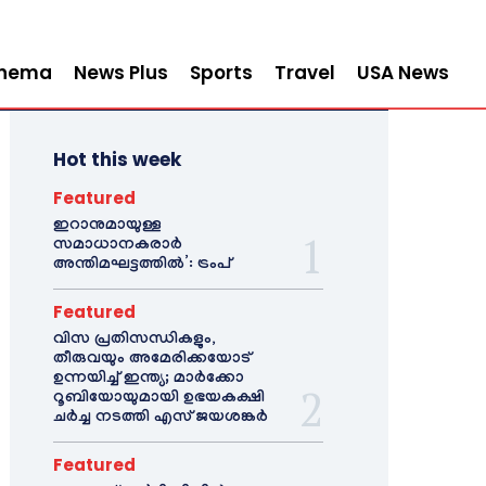
inema
News Plus
Sports
Travel
USA News
Hot this week
Featured
ഇറാനുമായുള്ള
സമാധാനകരാർ
അന്തിമഘട്ടത്തിൽ‌’: ട്രംപ്
Featured
വിസ പ്രതിസന്ധികളും,
തീരുവയും അമേരിക്കയോട്
ഉന്നയിച്ച് ഇന്ത്യ; മാർക്കോ
റൂബിയോയുമായി ഉഭയകക്ഷി
ചർച്ച നടത്തി എസ് ജയശങ്കർ
Featured