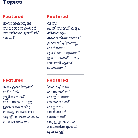
Topics
Featured
Featured
ഇറാനുമായുള്ള
വിസ
സമാധാനകരാർ
പ്രതിസന്ധികളും,
അന്തിമഘട്ടത്തിൽ‌’
തീരുവയും
: ട്രംപ്
അമേരിക്കയോട്
ഉന്നയിച്ച് ഇന്ത്യ;
മാർക്കോ
റൂബിയോയുമായി
ഉഭയകക്ഷി ചർച്ച
നടത്തി എസ്
ജയശങ്കർ
Featured
Featured
കെഎസ്ആർടി
‘കൊച്ചിയെ
സിയിൽ
രാജ്യത്തിന്
സ്ത്രീകൾക്ക്
മാതൃകയായ
സൗജന്യ യാത്ര
നഗരമാക്കി
ഉണ്ടാകുമോ? ;
മാറ്റണം;
നാളെ നടക്കുന്ന
സർക്കാർ
മന്ത്രിസഭായോഗം
വരുന്നത്
നിർണായകം
സ്വപ്നതുല്യമായ
പദ്ധതികളുമായി’;
മുഖ്യമന്ത്രി