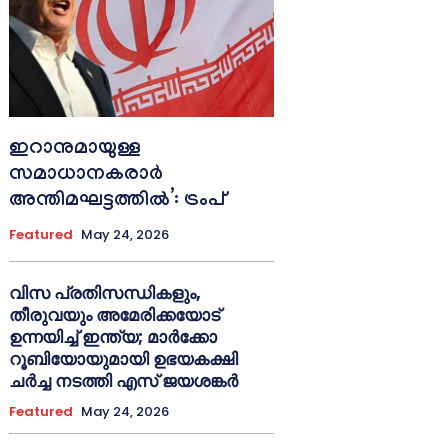
ഇറാനുമായുള്ള
സമാധാനകരാർ
അന്തിമഘട്ടത്തിൽ‌’: ട്രംപ്
Featured
May 24, 2026
വിസ പ്രതിസന്ധികളും,
തീരുവയും അമേരിക്കയോട്
ഉന്നയിച്ച് ഇന്ത്യ; മാർക്കോ
റൂബിയോയുമായി ഉഭയകക്ഷി
ചർച്ച നടത്തി എസ് ജയശങ്കർ
Featured
May 24, 2026