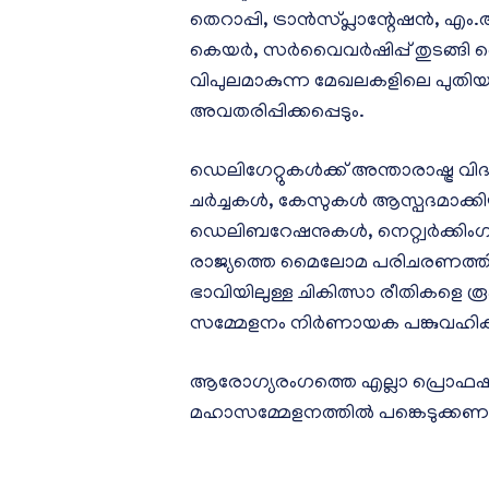
തെറാപ്പി, ട്രാൻസ്പ്ലാന്റേഷൻ, എം.
കെയർ, സർവൈവർഷിപ്പ് തുടങ്ങി 
വിപുലമാകുന്ന മേഖലകളിലെ പുതിയ
അവതരിപ്പിക്കപ്പെടും.
ഡെലിഗേറ്റുകൾക്ക് അന്താരാഷ്ട്ര
ചർച്ചകൾ, കേസുകൾ ആസ്പദമാക്കിയ
ഡെലിബറേഷനുകൾ, നെറ്റ്വർക്കിംഗ
രാജ്യത്തെ മൈലോമ പരിചരണത്തിന്
ഭാവിയിലുള്ള ചികിത്സാ രീതികളെ രൂ
സമ്മേളനം നിർണായക പങ്കുവഹിക്ക
ആരോഗ്യരംഗത്തെ എല്ലാ പ്രൊഫഷ
മഹാസമ്മേളനത്തിൽ പങ്കെടുക്കണമ