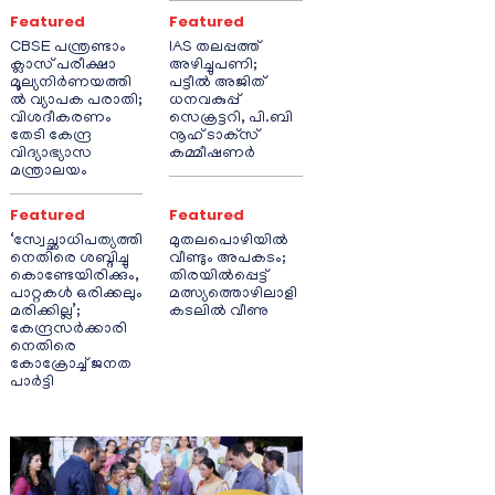
Featured
Featured
CBSE പന്ത്രണ്ടാം
IAS തലപ്പത്ത്
ക്ലാസ് പരീക്ഷാ
അഴിച്ചുപണി;
മൂല്യനിർണയത്തി
പട്ടീല്‍ അജിത്
ൽ വ്യാപക പരാതി;
ധനവകുപ്പ്
വിശദീകരണം
സെക്രട്ടറി, പി.ബി
തേടി കേന്ദ്ര
നൂഹ് ടാക്‌സ്
വിദ്യാഭ്യാസ
കമ്മീഷണര്‍
മന്ത്രാലയം
Featured
Featured
‘സ്വേച്ഛാധിപത്യത്തി
മുതലപൊഴിയിൽ
നെതിരെ ശബ്ദിച്ചു
വീണ്ടും അപകടം;
കൊണ്ടേയിരിക്കും,
തിരയിൽപ്പെട്ട്
പാറ്റകൾ ഒരിക്കലും
മത്സ്യത്തൊഴിലാളി
മരിക്കില്ല’;
കടലിൽ വീണു
കേന്ദ്രസർക്കാരി
നെതിരെ
കോക്രോച്ച് ജനത
പാർട്ടി