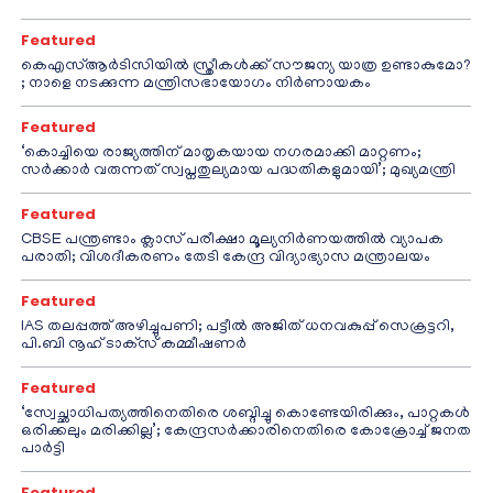
Featured
കെഎസ്ആർടിസിയിൽ സ്ത്രീകൾക്ക് സൗജന്യ യാത്ര ഉണ്ടാകുമോ?
; നാളെ നടക്കുന്ന മന്ത്രിസഭായോഗം നിർണായകം
Featured
‘കൊച്ചിയെ രാജ്യത്തിന് മാതൃകയായ നഗരമാക്കി മാറ്റണം;
സർക്കാർ വരുന്നത് സ്വപ്നതുല്യമായ പദ്ധതികളുമായി’; മുഖ്യമന്ത്രി
Featured
CBSE പന്ത്രണ്ടാം ക്ലാസ് പരീക്ഷാ മൂല്യനിർണയത്തിൽ വ്യാപക
പരാതി; വിശദീകരണം തേടി കേന്ദ്ര വിദ്യാഭ്യാസ മന്ത്രാലയം
Featured
IAS തലപ്പത്ത് അഴിച്ചുപണി; പട്ടീല്‍ അജിത് ധനവകുപ്പ് സെക്രട്ടറി,
പി.ബി നൂഹ് ടാക്‌സ് കമ്മീഷണര്‍
Featured
‘സ്വേച്ഛാധിപത്യത്തിനെതിരെ ശബ്ദിച്ചു കൊണ്ടേയിരിക്കും, പാറ്റകൾ
ഒരിക്കലും മരിക്കില്ല’; കേന്ദ്രസർക്കാരിനെതിരെ കോക്രോച്ച് ജനത
പാർട്ടി
Featured