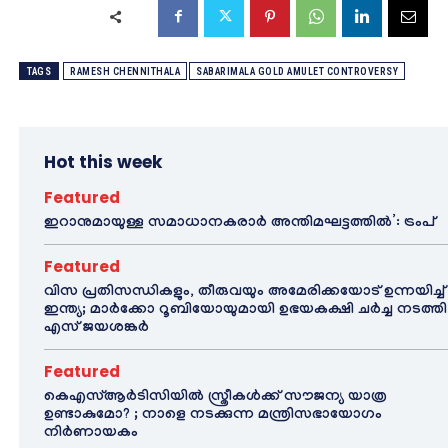
TAGS
RAMESH CHENNITHALA
SABARIMALA GOLD AMULET CONTROVERSY
Hot this week
Featured
ഇറാനുമായുള്ള സമാധാനകരാർ അന്തിമഘട്ടത്തിൽ‌’: ട്രംപ്
Featured
വിസ പ്രതിസന്ധികളും, തീരുവയും അമേരിക്കയോട് ഉന്നയിച്ച്
ഇന്ത്യ; മാർക്കോ റൂബിയോയുമായി ഉഭയകക്ഷി ചർച്ച നടത്തി
എസ് ജയശങ്കർ
Featured
കെഎസ്ആർടിസിയിൽ സ്ത്രീകൾക്ക് സൗജന്യ യാത്ര
ഉണ്ടാകുമോ? ; നാളെ നടക്കുന്ന മന്ത്രിസഭായോഗം
നിർണായകം