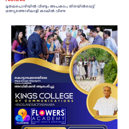
മുതലപൊഴിയിൽ വീണ്ടും അപകടം; തിരയിൽപ്പെട്ട്
മത്സ്യത്തൊഴിലാളി കടലിൽ വീണു