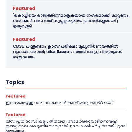
Featured
‘കൊച്ചിയെ രാജ്യത്തിന് മാതൃകയായ നഗരമാക്കി മാറ്റണം;
സർക്കാർ വരുന്നത് സ്വപ്നതുല്യമായ പദ്ധതികളുമായി’;
മുഖ്യമന്ത്രി
Featured
CBSE പന്ത്രണ്ടാം ക്ലാസ് പരീക്ഷാ മൂല്യനിർണയത്തിൽ
വ്യാപക പരാതി; വിശദീകരണം തേടി കേന്ദ്ര വിദ്യാഭ്യാസ
മന്ത്രാലയം
Topics
Featured
ഇറാനുമായുള്ള സമാധാനകരാർ അന്തിമഘട്ടത്തിൽ‌’: ട്രംപ്
Featured
വിസ പ്രതിസന്ധികളും, തീരുവയും അമേരിക്കയോട് ഉന്നയിച്ച്
ഇന്ത്യ; മാർക്കോ റൂബിയോയുമായി ഉഭയകക്ഷി ചർച്ച നടത്തി എസ്
ജയശങ്കർ