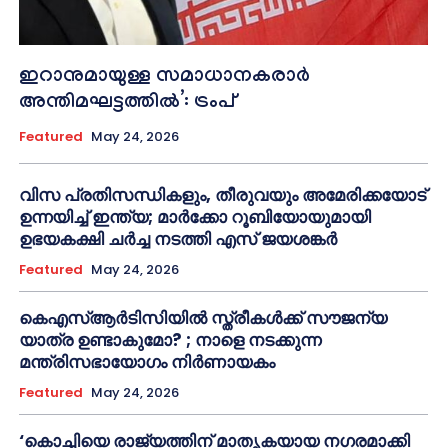
ഇറാനുമായുള്ള സമാധാനകരാർ
അന്തിമഘട്ടത്തിൽ‌’: ട്രംപ്
Featured
May 24, 2026
വിസ പ്രതിസന്ധികളും, തീരുവയും അമേരിക്കയോട്
ഉന്നയിച്ച് ഇന്ത്യ; മാർക്കോ റൂബിയോയുമായി
ഉഭയകക്ഷി ചർച്ച നടത്തി എസ് ജയശങ്കർ
Featured
May 24, 2026
കെഎസ്ആർടിസിയിൽ സ്ത്രീകൾക്ക് സൗജന്യ
യാത്ര ഉണ്ടാകുമോ? ; നാളെ നടക്കുന്ന
മന്ത്രിസഭായോഗം നിർണായകം
Featured
May 24, 2026
‘കൊച്ചിയെ രാജ്യത്തിന് മാതൃകയായ നഗരമാക്കി