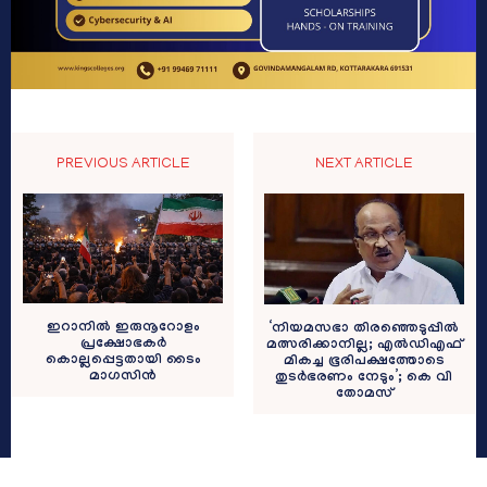
PREVIOUS ARTICLE
NEXT ARTICLE
ഇറാനിൽ ഇരുനൂറോളം
‘നിയമസഭാ തിരഞ്ഞെടുപ്പില്‍
പ്രക്ഷോഭകർ
മത്സരിക്കാനില്ല; എല്‍ഡിഎഫ്
കൊല്ലപ്പെട്ടതായി ടൈം
മികച്ച ഭൂരിപക്ഷത്തോടെ
മാഗസിൻ
തുടര്‍ഭരണം നേടും’; കെ വി
തോമസ്