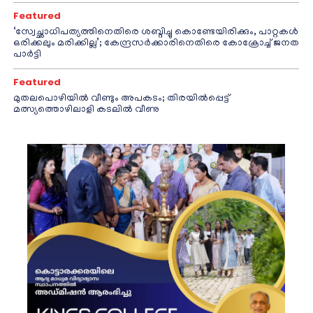
Featured
‘സ്വേച്ഛാധിപത്യത്തിനെതിരെ ശബ്ദിച്ചു കൊണ്ടേയിരിക്കും, പാറ്റകൾ
ഒരിക്കലും മരിക്കില്ല’; കേന്ദ്രസർക്കാരിനെതിരെ കോക്രോച്ച് ജനത
പാർട്ടി
Featured
മുതലപൊഴിയിൽ വീണ്ടും അപകടം; തിരയിൽപ്പെട്ട്
മത്സ്യത്തൊഴിലാളി കടലിൽ വീണു