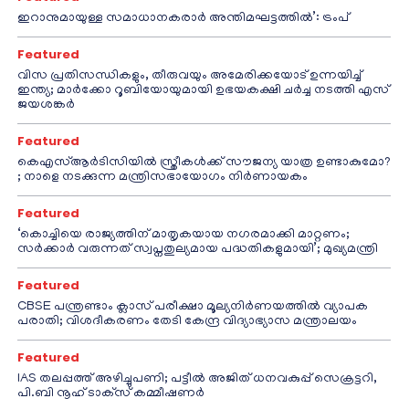
ഇറാനുമായുള്ള സമാധാനകരാർ അന്തിമഘട്ടത്തിൽ‌’: ട്രംപ്
Featured
വിസ പ്രതിസന്ധികളും, തീരുവയും അമേരിക്കയോട് ഉന്നയിച്ച്
ഇന്ത്യ; മാർക്കോ റൂബിയോയുമായി ഉഭയകക്ഷി ചർച്ച നടത്തി എസ്
ജയശങ്കർ
Featured
കെഎസ്ആർടിസിയിൽ സ്ത്രീകൾക്ക് സൗജന്യ യാത്ര ഉണ്ടാകുമോ?
; നാളെ നടക്കുന്ന മന്ത്രിസഭായോഗം നിർണായകം
Featured
‘കൊച്ചിയെ രാജ്യത്തിന് മാതൃകയായ നഗരമാക്കി മാറ്റണം;
സർക്കാർ വരുന്നത് സ്വപ്നതുല്യമായ പദ്ധതികളുമായി’; മുഖ്യമന്ത്രി
Featured
CBSE പന്ത്രണ്ടാം ക്ലാസ് പരീക്ഷാ മൂല്യനിർണയത്തിൽ വ്യാപക
പരാതി; വിശദീകരണം തേടി കേന്ദ്ര വിദ്യാഭ്യാസ മന്ത്രാലയം
Featured
IAS തലപ്പത്ത് അഴിച്ചുപണി; പട്ടീല്‍ അജിത് ധനവകുപ്പ് സെക്രട്ടറി,
പി.ബി നൂഹ് ടാക്‌സ് കമ്മീഷണര്‍