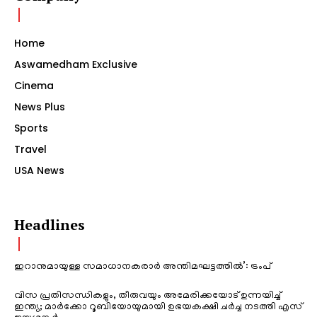
Home
Aswamedham Exclusive
Cinema
News Plus
Sports
Travel
USA News
Headlines
ഇറാനുമായുള്ള സമാധാനകരാർ അന്തിമഘട്ടത്തിൽ‌’: ട്രംപ്
വിസ പ്രതിസന്ധികളും, തീരുവയും അമേരിക്കയോട് ഉന്നയിച്ച്
ഇന്ത്യ; മാർക്കോ റൂബിയോയുമായി ഉഭയകക്ഷി ചർച്ച നടത്തി എസ്