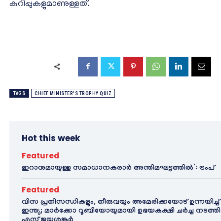
കുറിപ്പുകളുമാണുള്ളത്.
TAGS
CHIEF MINISTER'S TROPHY QUIZ
Hot this week
Featured
ഇറാനുമായുള്ള സമാധാനകരാർ അന്തിമഘട്ടത്തിൽ‌’: ട്രംപ്
Featured
വിസ പ്രതിസന്ധികളും, തീരുവയും അമേരിക്കയോട് ഉന്നയിച്ച്
ഇന്ത്യ; മാർക്കോ റൂബിയോയുമായി ഉഭയകക്ഷി ചർച്ച നടത്തി
എസ് ജയശങ്കർ