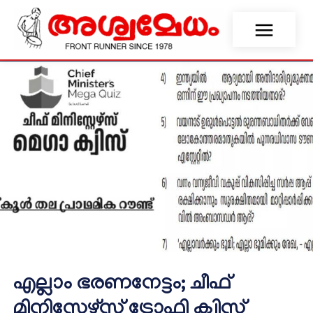
എല്ലാം ഭരണനേട്ടം; ചീഫ്
മിനിസ്റ്റേഴ്സ് ട്രോഫി ക്വിസ്