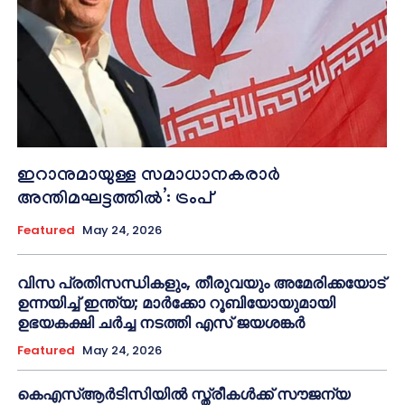
ഇറാനുമായുള്ള സമാധാനകരാർ
അന്തിമഘട്ടത്തിൽ‌’: ട്രംപ്
Featured
May 24, 2026
വിസ പ്രതിസന്ധികളും, തീരുവയും അമേരിക്കയോട്
ഉന്നയിച്ച് ഇന്ത്യ; മാർക്കോ റൂബിയോയുമായി
ഉഭയകക്ഷി ചർച്ച നടത്തി എസ് ജയശങ്കർ
Featured
May 24, 2026
കെഎസ്ആർടിസിയിൽ സ്ത്രീകൾക്ക് സൗജന്യ