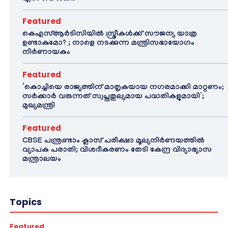
Featured
കെഎസ്ആർടിസിയിൽ സ്ത്രീകൾക്ക് സൗജന്യ യാത്ര
ഉണ്ടാകുമോ? ; നാളെ നടക്കുന്ന മന്ത്രിസഭായോഗം
നിർണായകം
Featured
‘കൊച്ചിയെ രാജ്യത്തിന് മാതൃകയായ നഗരമാക്കി മാറ്റണം;
സർക്കാർ വരുന്നത് സ്വപ്നതുല്യമായ പദ്ധതികളുമായി’;
മുഖ്യമന്ത്രി
Featured
CBSE പന്ത്രണ്ടാം ക്ലാസ് പരീക്ഷാ മൂല്യനിർണയത്തിൽ
വ്യാപക പരാതി; വിശദീകരണം തേടി കേന്ദ്ര വിദ്യാഭ്യാസ
മന്ത്രാലയം
Topics
Featured