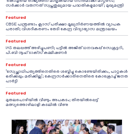
‘കൊച്ചിയെ രാജ്യത്തിന് മാതൃകയായ നഗരമാക്കി മാറ്റണം;
സർക്കാർ വരുന്നത് സ്വപ്നതുല്യമായ പദ്ധതികളുമായി’; മുഖ്യമന്ത്രി
Featured
CBSE പന്ത്രണ്ടാം ക്ലാസ് പരീക്ഷാ മൂല്യനിർണയത്തിൽ വ്യാപക
പരാതി; വിശദീകരണം തേടി കേന്ദ്ര വിദ്യാഭ്യാസ മന്ത്രാലയം
Featured
IAS തലപ്പത്ത് അഴിച്ചുപണി; പട്ടീല്‍ അജിത് ധനവകുപ്പ് സെക്രട്ടറി,
പി.ബി നൂഹ് ടാക്‌സ് കമ്മീഷണര്‍
Featured
‘സ്വേച്ഛാധിപത്യത്തിനെതിരെ ശബ്ദിച്ചു കൊണ്ടേയിരിക്കും, പാറ്റകൾ
ഒരിക്കലും മരിക്കില്ല’; കേന്ദ്രസർക്കാരിനെതിരെ കോക്രോച്ച് ജനത
പാർട്ടി
Featured
മുതലപൊഴിയിൽ വീണ്ടും അപകടം; തിരയിൽപ്പെട്ട്
മത്സ്യത്തൊഴിലാളി കടലിൽ വീണു