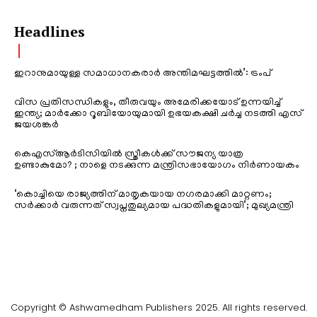
Headlines
ഇറാനുമായുള്ള സമാധാനകരാർ അന്തിമഘട്ടത്തിൽ‌’: ട്രംപ്
വിസ പ്രതിസന്ധികളും, തീരുവയും അമേരിക്കയോട് ഉന്നയിച്ച്
ഇന്ത്യ; മാർക്കോ റൂബിയോയുമായി ഉഭയകക്ഷി ചർച്ച നടത്തി എസ്
ജയശങ്കർ
കെഎസ്ആർടിസിയിൽ സ്ത്രീകൾക്ക് സൗജന്യ യാത്ര
ഉണ്ടാകുമോ? ; നാളെ നടക്കുന്ന മന്ത്രിസഭായോഗം നിർണായകം
‘കൊച്ചിയെ രാജ്യത്തിന് മാതൃകയായ നഗരമാക്കി മാറ്റണം;
സർക്കാർ വരുന്നത് സ്വപ്നതുല്യമായ പദ്ധതികളുമായി’; മുഖ്യമന്ത്രി
Copyright © Ashwamedham Publishers 2025. All rights reserved.