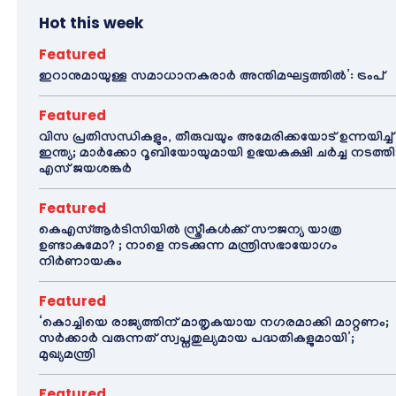
Hot this week
Featured
ഇറാനുമായുള്ള സമാധാനകരാർ അന്തിമഘട്ടത്തിൽ‌’: ട്രംപ്
Featured
വിസ പ്രതിസന്ധികളും, തീരുവയും അമേരിക്കയോട് ഉന്നയിച്ച്
ഇന്ത്യ; മാർക്കോ റൂബിയോയുമായി ഉഭയകക്ഷി ചർച്ച നടത്തി
എസ് ജയശങ്കർ
Featured
കെഎസ്ആർടിസിയിൽ സ്ത്രീകൾക്ക് സൗജന്യ യാത്ര
ഉണ്ടാകുമോ? ; നാളെ നടക്കുന്ന മന്ത്രിസഭായോഗം
നിർണായകം
Featured
‘കൊച്ചിയെ രാജ്യത്തിന് മാതൃകയായ നഗരമാക്കി മാറ്റണം;
സർക്കാർ വരുന്നത് സ്വപ്നതുല്യമായ പദ്ധതികളുമായി’;
മുഖ്യമന്ത്രി
Featured