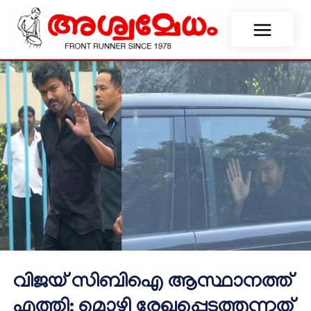
വിജയ് സിബിഐ ആസ്ഥാനത്ത്
എത്തി; മൊഴി രേഖപ്പെടുത്തുന്നത്