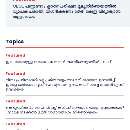
CBSE പന്ത്രണ്ടാം ക്ലാസ് പരീക്ഷാ മൂല്യനിർണയത്തിൽ
വ്യാപക പരാതി; വിശദീകരണം തേടി കേന്ദ്ര വിദ്യാഭ്യാസ
മന്ത്രാലയം
Topics
Featured
ഇറാനുമായുള്ള സമാധാനകരാർ അന്തിമഘട്ടത്തിൽ‌’: ട്രംപ്
Featured
വിസ പ്രതിസന്ധികളും, തീരുവയും അമേരിക്കയോട് ഉന്നയിച്ച്
ഇന്ത്യ; മാർക്കോ റൂബിയോയുമായി ഉഭയകക്ഷി ചർച്ച നടത്തി എസ്
ജയശങ്കർ
Featured
കെഎസ്ആർടിസിയിൽ സ്ത്രീകൾക്ക് സൗജന്യ യാത്ര ഉണ്ടാകുമോ?
; നാളെ നടക്കുന്ന മന്ത്രിസഭായോഗം നിർണായകം
Featured