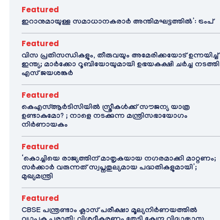
Featured
ഇറാനുമായുള്ള സമാധാനകരാർ അന്തിമഘട്ടത്തിൽ‌’: ട്രംപ്
Featured
വിസ പ്രതിസന്ധികളും, തീരുവയും അമേരിക്കയോട് ഉന്നയിച്ച്
ഇന്ത്യ; മാർക്കോ റൂബിയോയുമായി ഉഭയകക്ഷി ചർച്ച നടത്തി
എസ് ജയശങ്കർ
Featured
കെഎസ്ആർടിസിയിൽ സ്ത്രീകൾക്ക് സൗജന്യ യാത്ര
ഉണ്ടാകുമോ? ; നാളെ നടക്കുന്ന മന്ത്രിസഭായോഗം
നിർണായകം
Featured
‘കൊച്ചിയെ രാജ്യത്തിന് മാതൃകയായ നഗരമാക്കി മാറ്റണം;
സർക്കാർ വരുന്നത് സ്വപ്നതുല്യമായ പദ്ധതികളുമായി’;
മുഖ്യമന്ത്രി
Featured
CBSE പന്ത്രണ്ടാം ക്ലാസ് പരീക്ഷാ മൂല്യനിർണയത്തിൽ