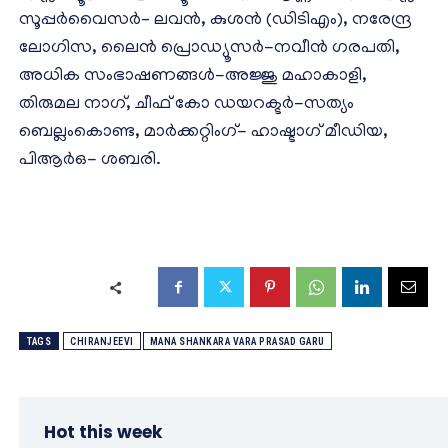
സൂപ്പർവൈസർ– ലവൻ, കുശൻ (ഡിടിഎം), നരേന്ദ്ര
ലോഗിസ, ലൈൻ പ്രൊഡ്യൂസർ-നവീൻ ഗരപതി,
അധിക സംഭാഷണങ്ങൾ-അജ്ജു മഹാകാളി,
തിരുമല നാഗ്, ചീഫ് കോ ഡയറക്ടർ-സത്യം
ബെല്ലംകൊണ്ട, മാർക്കറ്റിംഗ്- ഹാഷ്ടാഗ് മീഡിയ,
പിആർഒ- ശബരി.
TAGS
CHIRANJEEVI
MANA SHANKARA VARA PRASAD GARU
Hot this week