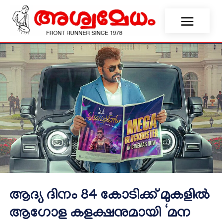
ആദ്യ ദിനം 84 കോടിക്ക് മുകളിൽ
ആഗോള കളക്ഷനുമായി ‘മന