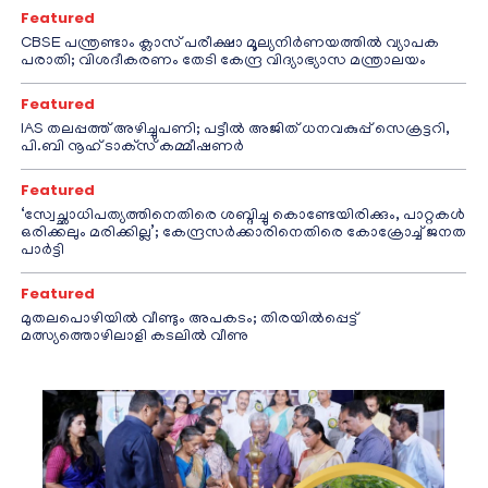
Featured
CBSE പന്ത്രണ്ടാം ക്ലാസ് പരീക്ഷാ മൂല്യനിർണയത്തിൽ വ്യാപക
പരാതി; വിശദീകരണം തേടി കേന്ദ്ര വിദ്യാഭ്യാസ മന്ത്രാലയം
Featured
IAS തലപ്പത്ത് അഴിച്ചുപണി; പട്ടീല്‍ അജിത് ധനവകുപ്പ് സെക്രട്ടറി,
പി.ബി നൂഹ് ടാക്‌സ് കമ്മീഷണര്‍
Featured
‘സ്വേച്ഛാധിപത്യത്തിനെതിരെ ശബ്ദിച്ചു കൊണ്ടേയിരിക്കും, പാറ്റകൾ
ഒരിക്കലും മരിക്കില്ല’; കേന്ദ്രസർക്കാരിനെതിരെ കോക്രോച്ച് ജനത
പാർട്ടി
Featured
മുതലപൊഴിയിൽ വീണ്ടും അപകടം; തിരയിൽപ്പെട്ട്
മത്സ്യത്തൊഴിലാളി കടലിൽ വീണു