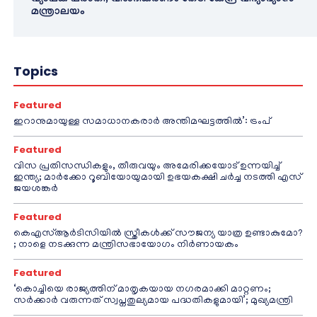
വ്യാപക പരാതി; വിശദീകരണം തേടി കേന്ദ്ര വിദ്യാഭ്യാസ
മന്ത്രാലയം
Topics
Featured
ഇറാനുമായുള്ള സമാധാനകരാർ അന്തിമഘട്ടത്തിൽ‌’: ട്രംപ്
Featured
വിസ പ്രതിസന്ധികളും, തീരുവയും അമേരിക്കയോട് ഉന്നയിച്ച്
ഇന്ത്യ; മാർക്കോ റൂബിയോയുമായി ഉഭയകക്ഷി ചർച്ച നടത്തി എസ്
ജയശങ്കർ
Featured
കെഎസ്ആർടിസിയിൽ സ്ത്രീകൾക്ക് സൗജന്യ യാത്ര ഉണ്ടാകുമോ?
; നാളെ നടക്കുന്ന മന്ത്രിസഭായോഗം നിർണായകം
Featured
‘കൊച്ചിയെ രാജ്യത്തിന് മാതൃകയായ നഗരമാക്കി മാറ്റണം;
സർക്കാർ വരുന്നത് സ്വപ്നതുല്യമായ പദ്ധതികളുമായി’; മുഖ്യമന്ത്രി