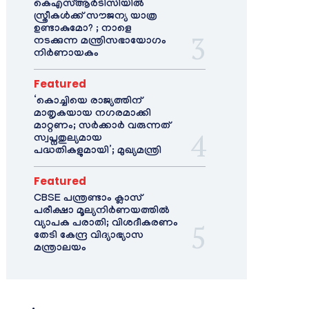
കെഎസ്ആർടിസിയിൽ
സ്ത്രീകൾക്ക് സൗജന്യ യാത്ര
ഉണ്ടാകുമോ? ; നാളെ
നടക്കുന്ന മന്ത്രിസഭായോഗം
നിർണായകം
Featured
‘കൊച്ചിയെ രാജ്യത്തിന്
മാതൃകയായ നഗരമാക്കി
മാറ്റണം; സർക്കാർ വരുന്നത്
സ്വപ്നതുല്യമായ
പദ്ധതികളുമായി’; മുഖ്യമന്ത്രി
Featured
CBSE പന്ത്രണ്ടാം ക്ലാസ്
പരീക്ഷാ മൂല്യനിർണയത്തിൽ
വ്യാപക പരാതി; വിശദീകരണം
തേടി കേന്ദ്ര വിദ്യാഭ്യാസ
മന്ത്രാലയം