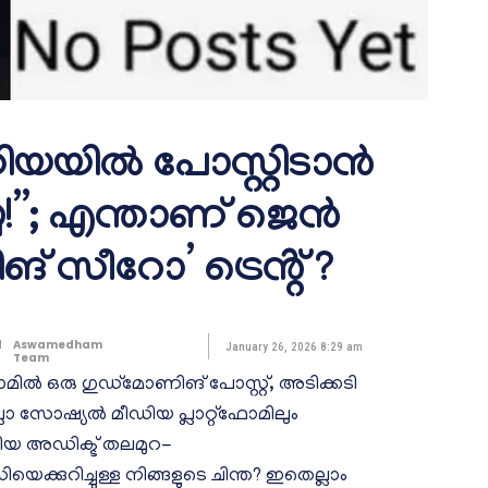
യയിൽ പോസ്റ്റിടാൻ
േ!”; എന്താണ് ജെൻ
ങ് സീറോ’ ട്രെൻ്റ് ?
d
Aswamedham
January 26, 2026 8:29 am
Team
രാമിൽ ഒരു ​ഗുഡ്മോണിങ് പോസ്റ്റ്, അടിക്കടി
്ലാ സോഷ്യൽ മീഡിയ പ്ലാറ്റ്ഫോമിലും
യ അഡിക്ട് തലമുറ-
റിച്ചുള്ള നിങ്ങളുടെ ചിന്ത? ഇതെല്ലാം