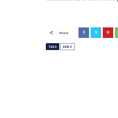
Share
TAGS
GEN C