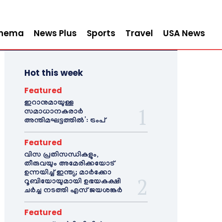
inema
News Plus
Sports
Travel
USA News
Hot this week
Featured
ഇറാനുമായുള്ള
സമാധാനകരാർ
അന്തിമഘട്ടത്തിൽ‌’: ട്രംപ്
Featured
വിസ പ്രതിസന്ധികളും,
തീരുവയും അമേരിക്കയോട്
ഉന്നയിച്ച് ഇന്ത്യ; മാർക്കോ
റൂബിയോയുമായി ഉഭയകക്ഷി
ചർച്ച നടത്തി എസ് ജയശങ്കർ
Featured