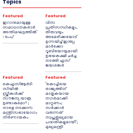
Topics
Featured
Featured
ഇറാനുമായുള്ള
വിസ
സമാധാനകരാർ
പ്രതിസന്ധികളും,
അന്തിമഘട്ടത്തിൽ‌’
തീരുവയും
: ട്രംപ്
അമേരിക്കയോട്
ഉന്നയിച്ച് ഇന്ത്യ;
മാർക്കോ
റൂബിയോയുമായി
ഉഭയകക്ഷി ചർച്ച
നടത്തി എസ്
ജയശങ്കർ
Featured
Featured
കെഎസ്ആർടി
‘കൊച്ചിയെ
സിയിൽ
രാജ്യത്തിന്
സ്ത്രീകൾക്ക്
മാതൃകയായ
സൗജന്യ യാത്ര
നഗരമാക്കി
ഉണ്ടാകുമോ? ;
മാറ്റണം;
നാളെ നടക്കുന്ന
സർക്കാർ
മന്ത്രിസഭായോഗം
വരുന്നത്
നിർണായകം
സ്വപ്നതുല്യമായ
പദ്ധതികളുമായി’;
മുഖ്യമന്ത്രി