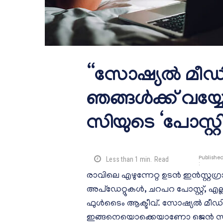
“സോഷ്യൽ മീഡി
ഞങ്ങൾക്ക് വയ്യ
സിയുടെ ‘പോസ്റ്റി
Publishe
Less than 1
min.
Read
:
രാവിലെ എഴുന്നേറ്റ ഉടൻ ഇൻസ്റ്റ​ഗ്
അപ്‌ഡേറ്റുകൾ, ചറപറ പോസ്റ്റ്, എല
ഫുൾടൈം ആക്ടീവ്. സോഷ്യൽ മീഡി
ഇങ്ങനെയൊക്കെയാണോ ജെൻ സിയെക്കു