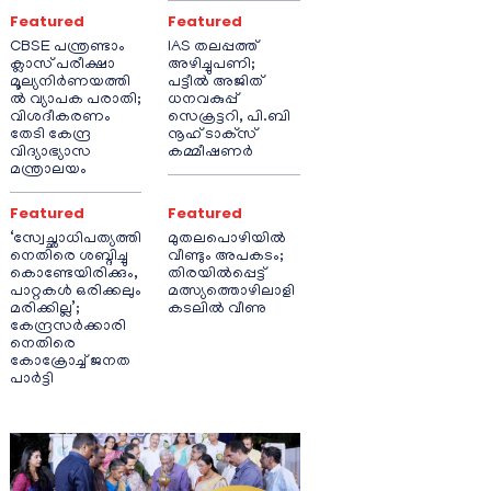
Featured
Featured
CBSE പന്ത്രണ്ടാം
IAS തലപ്പത്ത്
ക്ലാസ് പരീക്ഷാ
അഴിച്ചുപണി;
മൂല്യനിർണയത്തി
പട്ടീല്‍ അജിത്
ൽ വ്യാപക പരാതി;
ധനവകുപ്പ്
വിശദീകരണം
സെക്രട്ടറി, പി.ബി
തേടി കേന്ദ്ര
നൂഹ് ടാക്‌സ്
വിദ്യാഭ്യാസ
കമ്മീഷണര്‍
മന്ത്രാലയം
Featured
Featured
‘സ്വേച്ഛാധിപത്യത്തി
മുതലപൊഴിയിൽ
നെതിരെ ശബ്ദിച്ചു
വീണ്ടും അപകടം;
കൊണ്ടേയിരിക്കും,
തിരയിൽപ്പെട്ട്
പാറ്റകൾ ഒരിക്കലും
മത്സ്യത്തൊഴിലാളി
മരിക്കില്ല’;
കടലിൽ വീണു
കേന്ദ്രസർക്കാരി
നെതിരെ
കോക്രോച്ച് ജനത
പാർട്ടി