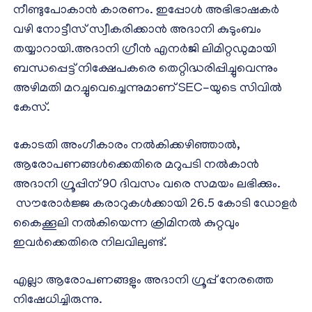
നീണ്ടുപോകാൻ കാരണം. ഇപ്പോൾ അഭിഭാഷകർ
വഴി നോട്ടീസ് സ്വീകരിക്കാൻ അദാനി കുടുംബം
തയ്യാറായി.അദാനി ഗ്രീൻ എനർജി ലിമിറ്റഡുമായി
ബന്ധപ്പെട്ട് നിക്ഷേപകരെ തെറ്റിദ്ധരിപ്പിച്ചുവെന്നും
അഴിമതി മറച്ചുവെച്ചെന്നുമാണ് SEC-യുടെ സിവിൽ
കേസ്.
കോടതി അംഗീകാരം നൽകിക്കഴിഞ്ഞാൽ,
ആരോപണങ്ങൾക്കെതിരെ മറുപടി നൽകാൻ
അദാനി ഗ്രൂപ്പിന് 90 ദിവസം വരെ സമയം ലഭിക്കും.
സൗരോർജ്ജ കരാറുകൾക്കായി 26.5 കോടി ഡോളർ
കൈക്കൂലി നൽകിയെന്ന ക്രിമിനൽ കുറ്റവും
ഇവർക്കെതിരെ നിലവിലുണ്ട്.
എല്ലാ ആരോപണങ്ങളും അദാനി ഗ്രൂപ്പ് നേരത്തെ
നിഷേധിച്ചിരുന്നു.