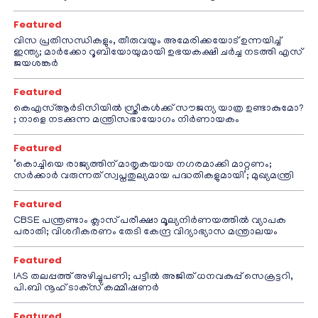
Featured
വിസ പ്രതിസന്ധികളും, തീരുവയും അമേരിക്കയോട് ഉന്നയിച്ച്
ഇന്ത്യ; മാർക്കോ റൂബിയോയുമായി ഉഭയകക്ഷി ചർച്ച നടത്തി എസ്
ജയശങ്കർ
Featured
കെഎസ്ആർടിസിയിൽ സ്ത്രീകൾക്ക് സൗജന്യ യാത്ര ഉണ്ടാകുമോ?
; നാളെ നടക്കുന്ന മന്ത്രിസഭായോഗം നിർണായകം
Featured
‘കൊച്ചിയെ രാജ്യത്തിന് മാതൃകയായ നഗരമാക്കി മാറ്റണം;
സർക്കാർ വരുന്നത് സ്വപ്നതുല്യമായ പദ്ധതികളുമായി’; മുഖ്യമന്ത്രി
Featured
CBSE പന്ത്രണ്ടാം ക്ലാസ് പരീക്ഷാ മൂല്യനിർണയത്തിൽ വ്യാപക
പരാതി; വിശദീകരണം തേടി കേന്ദ്ര വിദ്യാഭ്യാസ മന്ത്രാലയം
Featured
IAS തലപ്പത്ത് അഴിച്ചുപണി; പട്ടീല്‍ അജിത് ധനവകുപ്പ് സെക്രട്ടറി,
പി.ബി നൂഹ് ടാക്‌സ് കമ്മീഷണര്‍
Featured