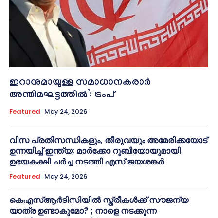
ഇറാനുമായുള്ള സമാധാനകരാർ
അന്തിമഘട്ടത്തിൽ‌’: ട്രംപ്
Featured
May 24, 2026
വിസ പ്രതിസന്ധികളും, തീരുവയും അമേരിക്കയോട്
ഉന്നയിച്ച് ഇന്ത്യ; മാർക്കോ റൂബിയോയുമായി
ഉഭയകക്ഷി ചർച്ച നടത്തി എസ് ജയശങ്കർ
Featured
May 24, 2026
കെഎസ്ആർടിസിയിൽ സ്ത്രീകൾക്ക് സൗജന്യ
യാത്ര ഉണ്ടാകുമോ? ; നാളെ നടക്കുന്ന