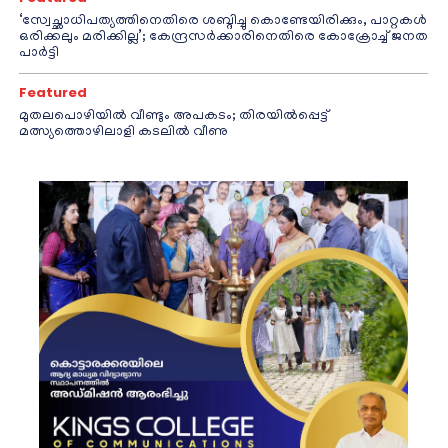
‘സ്വേച്ഛാധിപത്യത്തിനെതിരെ ശബ്ദിച്ചു കൊണ്ടേയിരിക്കും, പാറ്റകൾ
ഒരിക്കലും മരിക്കില്ല’; കേന്ദ്രസർക്കാരിനെതിരെ കോക്രോച്ച് ജനത
പാർട്ടി
Featured
മുതലപൊഴിയിൽ വീണ്ടും അപകടം; തിരയിൽപ്പെട്ട്
മത്സ്യത്തൊഴിലാളി കടലിൽ വീണു