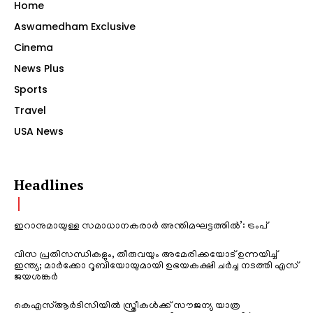
Home
Aswamedham Exclusive
Cinema
News Plus
Sports
Travel
USA News
Headlines
ഇറാനുമായുള്ള സമാധാനകരാർ അന്തിമഘട്ടത്തിൽ‌’: ട്രംപ്
വിസ പ്രതിസന്ധികളും, തീരുവയും അമേരിക്കയോട് ഉന്നയിച്ച്
ഇന്ത്യ; മാർക്കോ റൂബിയോയുമായി ഉഭയകക്ഷി ചർച്ച നടത്തി എസ്
ജയശങ്കർ
കെഎസ്ആർടിസിയിൽ സ്ത്രീകൾക്ക് സൗജന്യ യാത്ര