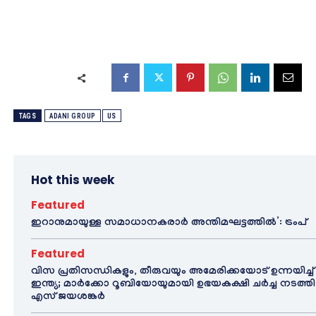
TAGS
ADANI GROUP
US
Hot this week
Featured
ഇറാനുമായുള്ള സമാധാനകരാർ അന്തിമഘട്ടത്തിൽ‌’: ട്രംപ്
Featured
വിസ പ്രതിസന്ധികളും, തീരുവയും അമേരിക്കയോട് ഉന്നയിച്ച്
ഇന്ത്യ; മാർക്കോ റൂബിയോയുമായി ഉഭയകക്ഷി ചർച്ച നടത്തി
എസ് ജയശങ്കർ