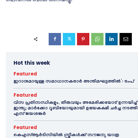
ഫെഡറൽ ബാങ്ക് അറിയിച്ചു.
Hot this week
Featured
ഇറാനുമായുള്ള സമാധാനകരാർ അന്തിമഘട്ടത്തിൽ‌’: ട്രംപ്
Featured
വിസ പ്രതിസന്ധികളും, തീരുവയും അമേരിക്കയോട് ഉന്നയിച്ച്
ഇന്ത്യ; മാർക്കോ റൂബിയോയുമായി ഉഭയകക്ഷി ചർച്ച നടത്തി
എസ് ജയശങ്കർ
Featured
കെഎസ്ആർടിസിയിൽ സ്ത്രീകൾക്ക് സൗജന്യ യാത്ര