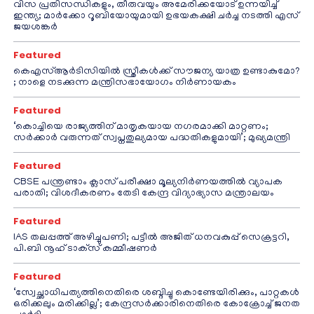
വിസ പ്രതിസന്ധികളും, തീരുവയും അമേരിക്കയോട് ഉന്നയിച്ച്
ഇന്ത്യ; മാർക്കോ റൂബിയോയുമായി ഉഭയകക്ഷി ചർച്ച നടത്തി എസ്
ജയശങ്കർ
Featured
കെഎസ്ആർടിസിയിൽ സ്ത്രീകൾക്ക് സൗജന്യ യാത്ര ഉണ്ടാകുമോ?
; നാളെ നടക്കുന്ന മന്ത്രിസഭായോഗം നിർണായകം
Featured
‘കൊച്ചിയെ രാജ്യത്തിന് മാതൃകയായ നഗരമാക്കി മാറ്റണം;
സർക്കാർ വരുന്നത് സ്വപ്നതുല്യമായ പദ്ധതികളുമായി’; മുഖ്യമന്ത്രി
Featured
CBSE പന്ത്രണ്ടാം ക്ലാസ് പരീക്ഷാ മൂല്യനിർണയത്തിൽ വ്യാപക
പരാതി; വിശദീകരണം തേടി കേന്ദ്ര വിദ്യാഭ്യാസ മന്ത്രാലയം
Featured
IAS തലപ്പത്ത് അഴിച്ചുപണി; പട്ടീല്‍ അജിത് ധനവകുപ്പ് സെക്രട്ടറി,
പി.ബി നൂഹ് ടാക്‌സ് കമ്മീഷണര്‍
Featured
‘സ്വേച്ഛാധിപത്യത്തിനെതിരെ ശബ്ദിച്ചു കൊണ്ടേയിരിക്കും, പാറ്റകൾ
ഒരിക്കലും മരിക്കില്ല’; കേന്ദ്രസർക്കാരിനെതിരെ കോക്രോച്ച് ജനത