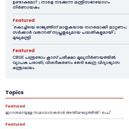
ഉണ്ടാകുമോ? ; നാളെ നടക്കുന്ന മന്ത്രിസഭായോഗം
നിർണായകം
Featured
‘കൊച്ചിയെ രാജ്യത്തിന് മാതൃകയായ നഗരമാക്കി മാറ്റണം;
സർക്കാർ വരുന്നത് സ്വപ്നതുല്യമായ പദ്ധതികളുമായി’;
മുഖ്യമന്ത്രി
Featured
CBSE പന്ത്രണ്ടാം ക്ലാസ് പരീക്ഷാ മൂല്യനിർണയത്തിൽ
വ്യാപക പരാതി; വിശദീകരണം തേടി കേന്ദ്ര വിദ്യാഭ്യാസ
മന്ത്രാലയം
Topics
Featured
ഇറാനുമായുള്ള സമാധാനകരാർ അന്തിമഘട്ടത്തിൽ‌’: ട്രംപ്
Featured