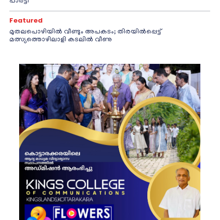
പാർട്ടി
Featured
മുതലപൊഴിയിൽ വീണ്ടും അപകടം; തിരയിൽപ്പെട്ട്
മത്സ്യത്തൊഴിലാളി കടലിൽ വീണു