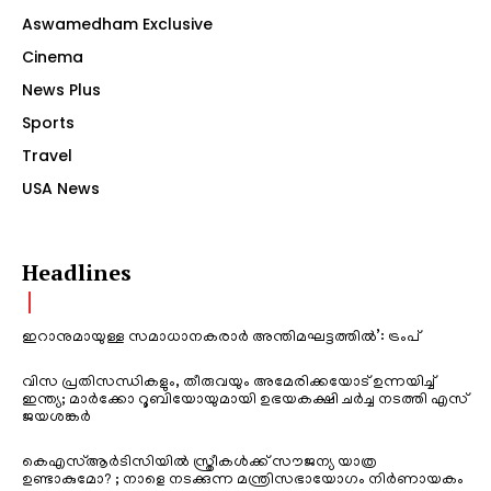
Aswamedham Exclusive
Cinema
News Plus
Sports
Travel
USA News
Headlines
ഇറാനുമായുള്ള സമാധാനകരാർ അന്തിമഘട്ടത്തിൽ‌’: ട്രംപ്
വിസ പ്രതിസന്ധികളും, തീരുവയും അമേരിക്കയോട് ഉന്നയിച്ച്
ഇന്ത്യ; മാർക്കോ റൂബിയോയുമായി ഉഭയകക്ഷി ചർച്ച നടത്തി എസ്
ജയശങ്കർ
കെഎസ്ആർടിസിയിൽ സ്ത്രീകൾക്ക് സൗജന്യ യാത്ര
ഉണ്ടാകുമോ? ; നാളെ നടക്കുന്ന മന്ത്രിസഭായോഗം നിർണായകം