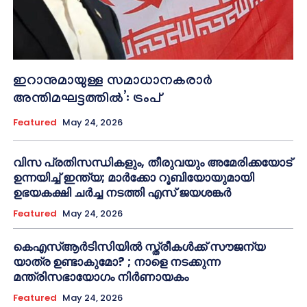
ഇറാനുമായുള്ള സമാധാനകരാർ
അന്തിമഘട്ടത്തിൽ‌’: ട്രംപ്
Featured
May 24, 2026
വിസ പ്രതിസന്ധികളും, തീരുവയും അമേരിക്കയോട്
ഉന്നയിച്ച് ഇന്ത്യ; മാർക്കോ റൂബിയോയുമായി
ഉഭയകക്ഷി ചർച്ച നടത്തി എസ് ജയശങ്കർ
Featured
May 24, 2026
കെഎസ്ആർടിസിയിൽ സ്ത്രീകൾക്ക് സൗജന്യ
യാത്ര ഉണ്ടാകുമോ? ; നാളെ നടക്കുന്ന
മന്ത്രിസഭായോഗം നിർണായകം
Featured
May 24, 2026