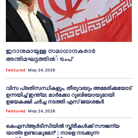
ഇറാനുമായുള്ള സമാധാനകരാർ
അന്തിമഘട്ടത്തിൽ‌’: ട്രംപ്
Featured
May 24, 2026
വിസ പ്രതിസന്ധികളും, തീരുവയും അമേരിക്കയോട്
ഉന്നയിച്ച് ഇന്ത്യ; മാർക്കോ റൂബിയോയുമായി
ഉഭയകക്ഷി ചർച്ച നടത്തി എസ് ജയശങ്കർ
Featured
May 24, 2026
കെഎസ്ആർടിസിയിൽ സ്ത്രീകൾക്ക് സൗജന്യ
യാത്ര ഉണ്ടാകുമോ? ; നാളെ നടക്കുന്ന