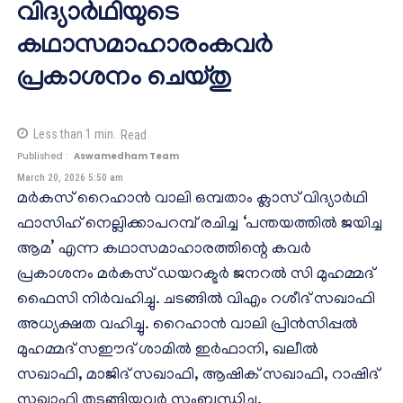
വിദ്യാർഥിയുടെ
കഥാസമാഹാരംകവർ
പ്രകാശനം ചെയ്തു
Less than 1
min.
Read
Published :
Aswamedham Team
March 20, 2026 5:50 am
മർകസ് റൈഹാൻ വാലി ഒമ്പതാം ക്ലാസ് വിദ്യാർഥി
ഫാസിഹ് നെല്ലിക്കാപറമ്പ് രചിച്ച ‘പന്തയത്തിൽ ജയിച്ച
ആമ’ എന്ന കഥാസമാഹാരത്തിന്റെ കവർ
പ്രകാശനം മർകസ് ഡയറക്ടർ ജനറൽ സി മുഹമ്മദ്
ഫൈസി നിർവഹിച്ചു. ചടങ്ങിൽ വിഎം റശീദ് സഖാഫി
അധ്യക്ഷത വഹിച്ചു. റൈഹാൻ വാലി പ്രിൻസിപ്പൽ
മുഹമ്മദ് സഈദ് ശാമിൽ ഇർഫാനി, ഖലീൽ
സഖാഫി, മാജിദ് സഖാഫി, ആഷിക് സഖാഫി, റാഷിദ്
സഖാഫി തുടങ്ങിയവർ സംബന്ധിച്ചു.