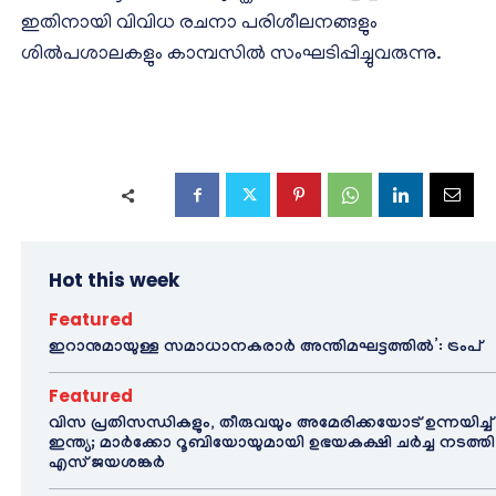
ഇതിനായി വിവിധ രചനാ പരിശീലനങ്ങളും
ശിൽപശാലകളും കാമ്പസിൽ സംഘടിപ്പിച്ചുവരുന്നു.
Hot this week
Featured
ഇറാനുമായുള്ള സമാധാനകരാർ അന്തിമഘട്ടത്തിൽ‌’: ട്രംപ്
Featured
വിസ പ്രതിസന്ധികളും, തീരുവയും അമേരിക്കയോട് ഉന്നയിച്ച്
ഇന്ത്യ; മാർക്കോ റൂബിയോയുമായി ഉഭയകക്ഷി ചർച്ച നടത്തി
എസ് ജയശങ്കർ