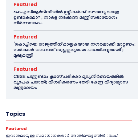
Featured
കെഎസ്ആർടിസിയിൽ സ്ത്രീകൾക്ക് സൗജന്യ യാത്ര
ഉണ്ടാകുമോ? ; നാളെ നടക്കുന്ന മന്ത്രിസഭായോഗം
നിർണായകം
Featured
‘കൊച്ചിയെ രാജ്യത്തിന് മാതൃകയായ നഗരമാക്കി മാറ്റണം;
സർക്കാർ വരുന്നത് സ്വപ്നതുല്യമായ പദ്ധതികളുമായി’;
മുഖ്യമന്ത്രി
Featured
CBSE പന്ത്രണ്ടാം ക്ലാസ് പരീക്ഷാ മൂല്യനിർണയത്തിൽ
വ്യാപക പരാതി; വിശദീകരണം തേടി കേന്ദ്ര വിദ്യാഭ്യാസ
മന്ത്രാലയം
Topics
Featured
ഇറാനുമായുള്ള സമാധാനകരാർ അന്തിമഘട്ടത്തിൽ‌’: ട്രംപ്