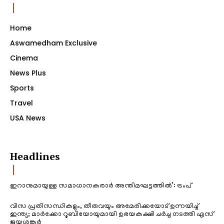
Home
Aswamedham Exclusive
Cinema
News Plus
Sports
Travel
USA News
Headlines
ഇറാനുമായുള്ള സമാധാനകരാർ അന്തിമഘട്ടത്തിൽ‌’: ട്രംപ്
വിസ പ്രതിസന്ധികളും, തീരുവയും അമേരിക്കയോട് ഉന്നയിച്ച്
ഇന്ത്യ; മാർക്കോ റൂബിയോയുമായി ഉഭയകക്ഷി ചർച്ച നടത്തി എസ്
ജയശങ്കർ