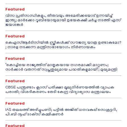
Featured
വിസ പ്രതിസന്ധികളും, തീരുവയും അമേരിക്കയോട് ഉന്നയിച്ച്
ഇന്ത്യ; മാർക്കോ റൂബിയോയുമായി ഉഭയകക്ഷി ചർച്ച നടത്തി എസ്
ജയശങ്കർ
Featured
കെഎസ്ആർടിസിയിൽ സ്ത്രീകൾക്ക് സൗജന്യ യാത്ര ഉണ്ടാകുമോ?
; നാളെ നടക്കുന്ന മന്ത്രിസഭായോഗം നിർണായകം
Featured
‘കൊച്ചിയെ രാജ്യത്തിന് മാതൃകയായ നഗരമാക്കി മാറ്റണം;
സർക്കാർ വരുന്നത് സ്വപ്നതുല്യമായ പദ്ധതികളുമായി’; മുഖ്യമന്ത്രി
Featured
CBSE പന്ത്രണ്ടാം ക്ലാസ് പരീക്ഷാ മൂല്യനിർണയത്തിൽ വ്യാപക
പരാതി; വിശദീകരണം തേടി കേന്ദ്ര വിദ്യാഭ്യാസ മന്ത്രാലയം
Featured
IAS തലപ്പത്ത് അഴിച്ചുപണി; പട്ടീല്‍ അജിത് ധനവകുപ്പ് സെക്രട്ടറി,
പി.ബി നൂഹ് ടാക്‌സ് കമ്മീഷണര്‍
Featured