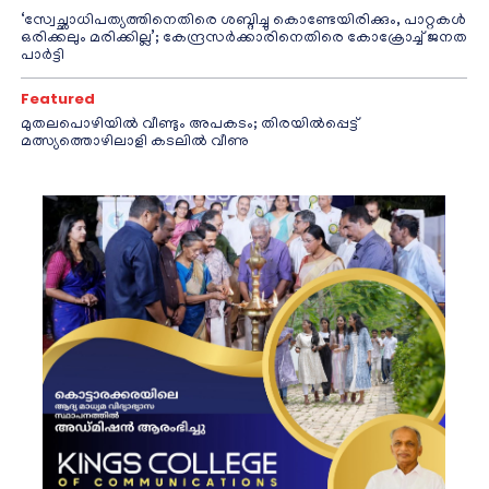
‘സ്വേച്ഛാധിപത്യത്തിനെതിരെ ശബ്ദിച്ചു കൊണ്ടേയിരിക്കും, പാറ്റകൾ
ഒരിക്കലും മരിക്കില്ല’; കേന്ദ്രസർക്കാരിനെതിരെ കോക്രോച്ച് ജനത
പാർട്ടി
Featured
മുതലപൊഴിയിൽ വീണ്ടും അപകടം; തിരയിൽപ്പെട്ട്
മത്സ്യത്തൊഴിലാളി കടലിൽ വീണു