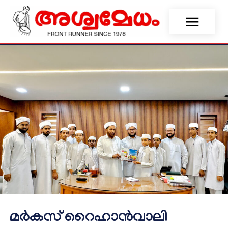
മർകസ് റൈഹാൻവാലി