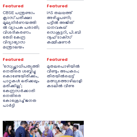
Featured
Featured
CBSE പന്ത്രണ്ടാം
IAS തലപ്പത്ത്
ക്ലാസ് പരീക്ഷാ
അഴിച്ചുപണി;
മൂല്യനിർണയത്തി
പട്ടീല്‍ അജിത്
ൽ വ്യാപക പരാതി;
ധനവകുപ്പ്
വിശദീകരണം
സെക്രട്ടറി, പി.ബി
തേടി കേന്ദ്ര
നൂഹ് ടാക്‌സ്
വിദ്യാഭ്യാസ
കമ്മീഷണര്‍
മന്ത്രാലയം
Featured
Featured
‘സ്വേച്ഛാധിപത്യത്തി
മുതലപൊഴിയിൽ
നെതിരെ ശബ്ദിച്ചു
വീണ്ടും അപകടം;
കൊണ്ടേയിരിക്കും,
തിരയിൽപ്പെട്ട്
പാറ്റകൾ ഒരിക്കലും
മത്സ്യത്തൊഴിലാളി
മരിക്കില്ല’;
കടലിൽ വീണു
കേന്ദ്രസർക്കാരി
നെതിരെ
കോക്രോച്ച് ജനത
പാർട്ടി