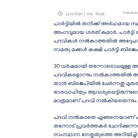
Publishe
Less than 1
min.
Read
:
പാർട്ടിയിൽ തനിക്ക് അർഹമായ സ്ഥാ
അംഗവുമായ ശരത് കുമാർ. പാർട്ടി ത
പദവികൾ നൽകാത്തതിൽ അദ്ദേഹം ആശങ
സമത്വ മക്കൾ കക്ഷി പാർട്ടി ബിജെപ
30 വർഷമായി തന്നോടൊപ്പമുള്ള അ
പദവികളൊന്നും നൽകാത്തതിൽ ആശങ്ക
താൻ ബിജെപിയിൽ ചേർന്നതു മുതൽ 
ഭാരവാഹിത്വം ആവശ്യപ്പെട്ടിരുന്ന
മാത്രമാണ് പദവി നൽകിയതെന്നും 
പദവി നൽകാതെ എങ്ങനെയാണ് പാർട്ട
തന്നോട് പ്രവർത്തകർ ചോദിക്കുന്
സംസ്ഥാന നേതൃത്വത്തെ അറിയിച്ചിട