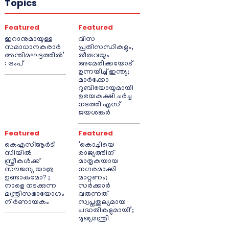
Topics
Featured
Featured
ഇറാനുമായുള്ള
വിസ
സമാധാനകരാർ
പ്രതിസന്ധികളും,
അന്തിമഘട്ടത്തിൽ‌’
തീരുവയും
: ട്രംപ്
അമേരിക്കയോട്
ഉന്നയിച്ച് ഇന്ത്യ;
മാർക്കോ
റൂബിയോയുമായി
ഉഭയകക്ഷി ചർച്ച
നടത്തി എസ്
ജയശങ്കർ
Featured
Featured
കെഎസ്ആർടി
‘കൊച്ചിയെ
സിയിൽ
രാജ്യത്തിന്
സ്ത്രീകൾക്ക്
മാതൃകയായ
സൗജന്യ യാത്ര
നഗരമാക്കി
ഉണ്ടാകുമോ? ;
മാറ്റണം;
നാളെ നടക്കുന്ന
സർക്കാർ
മന്ത്രിസഭായോഗം
വരുന്നത്
നിർണായകം
സ്വപ്നതുല്യമായ
പദ്ധതികളുമായി’;
മുഖ്യമന്ത്രി