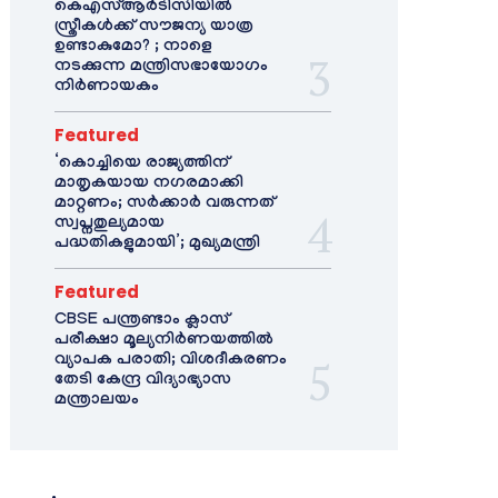
കെഎസ്ആർടിസിയിൽ
സ്ത്രീകൾക്ക് സൗജന്യ യാത്ര
ഉണ്ടാകുമോ? ; നാളെ
നടക്കുന്ന മന്ത്രിസഭായോഗം
നിർണായകം
Featured
‘കൊച്ചിയെ രാജ്യത്തിന്
മാതൃകയായ നഗരമാക്കി
മാറ്റണം; സർക്കാർ വരുന്നത്
സ്വപ്നതുല്യമായ
പദ്ധതികളുമായി’; മുഖ്യമന്ത്രി
Featured
CBSE പന്ത്രണ്ടാം ക്ലാസ്
പരീക്ഷാ മൂല്യനിർണയത്തിൽ
വ്യാപക പരാതി; വിശദീകരണം
തേടി കേന്ദ്ര വിദ്യാഭ്യാസ
മന്ത്രാലയം