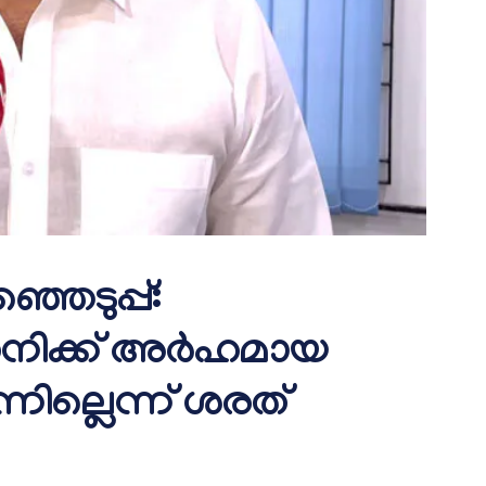
ഞെടുപ്പ്:
നിക്ക് അർഹമായ
്നില്ലെന്ന് ശരത്