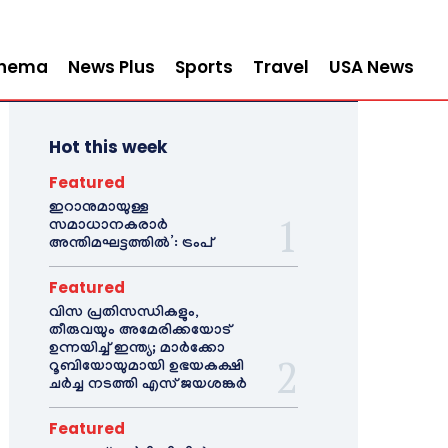
inema
News Plus
Sports
Travel
USA News
Hot this week
Featured
ഇറാനുമായുള്ള
സമാധാനകരാർ
അന്തിമഘട്ടത്തിൽ‌’: ട്രംപ്
Featured
വിസ പ്രതിസന്ധികളും,
തീരുവയും അമേരിക്കയോട്
ഉന്നയിച്ച് ഇന്ത്യ; മാർക്കോ
റൂബിയോയുമായി ഉഭയകക്ഷി
ചർച്ച നടത്തി എസ് ജയശങ്കർ
Featured