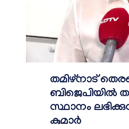
തമിഴ്നാട് തെരഞ്
ബിജെപിയിൽ ത
സ്ഥാനം ലഭിക്കുന
കുമാർ