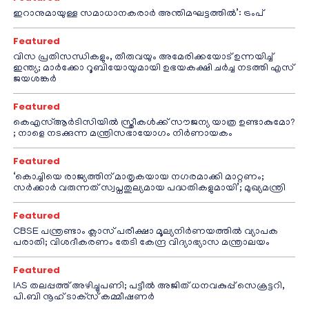
ഇറാനുമായുള്ള സമാധാനകരാർ അന്തിമഘട്ടത്തിൽ‌’: ട്രംപ്
Featured
വിസ പ്രതിസന്ധികളും, തീരുവയും അമേരിക്കയോട് ഉന്നയിച്ച്
ഇന്ത്യ; മാർക്കോ റൂബിയോയുമായി ഉഭയകക്ഷി ചർച്ച നടത്തി എസ്
ജയശങ്കർ
Featured
കെഎസ്ആർടിസിയിൽ സ്ത്രീകൾക്ക് സൗജന്യ യാത്ര ഉണ്ടാകുമോ?
; നാളെ നടക്കുന്ന മന്ത്രിസഭായോഗം നിർണായകം
Featured
‘കൊച്ചിയെ രാജ്യത്തിന് മാതൃകയായ നഗരമാക്കി മാറ്റണം;
സർക്കാർ വരുന്നത് സ്വപ്നതുല്യമായ പദ്ധതികളുമായി’; മുഖ്യമന്ത്രി
Featured
CBSE പന്ത്രണ്ടാം ക്ലാസ് പരീക്ഷാ മൂല്യനിർണയത്തിൽ വ്യാപക
പരാതി; വിശദീകരണം തേടി കേന്ദ്ര വിദ്യാഭ്യാസ മന്ത്രാലയം
Featured
IAS തലപ്പത്ത് അഴിച്ചുപണി; പട്ടീല്‍ അജിത് ധനവകുപ്പ് സെക്രട്ടറി,
പി.ബി നൂഹ് ടാക്‌സ് കമ്മീഷണര്‍