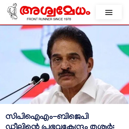
സിപിഐഎം-ബിജെപി
ഡീലിന്റെ പ്രഭവകേന്ദ്രം തൃശൂര്‍: