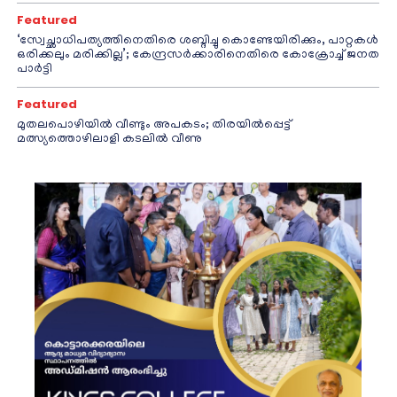
Featured
‘സ്വേച്ഛാധിപത്യത്തിനെതിരെ ശബ്ദിച്ചു കൊണ്ടേയിരിക്കും, പാറ്റകൾ
ഒരിക്കലും മരിക്കില്ല’; കേന്ദ്രസർക്കാരിനെതിരെ കോക്രോച്ച് ജനത
പാർട്ടി
Featured
മുതലപൊഴിയിൽ വീണ്ടും അപകടം; തിരയിൽപ്പെട്ട്
മത്സ്യത്തൊഴിലാളി കടലിൽ വീണു