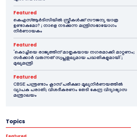
Featured
കെഎസ്ആർടിസിയിൽ സ്ത്രീകൾക്ക് സൗജന്യ യാത്ര
ഉണ്ടാകുമോ? ; നാളെ നടക്കുന്ന മന്ത്രിസഭായോഗം
നിർണായകം
Featured
‘കൊച്ചിയെ രാജ്യത്തിന് മാതൃകയായ നഗരമാക്കി മാറ്റണം;
സർക്കാർ വരുന്നത് സ്വപ്നതുല്യമായ പദ്ധതികളുമായി’;
മുഖ്യമന്ത്രി
Featured
CBSE പന്ത്രണ്ടാം ക്ലാസ് പരീക്ഷാ മൂല്യനിർണയത്തിൽ
വ്യാപക പരാതി; വിശദീകരണം തേടി കേന്ദ്ര വിദ്യാഭ്യാസ
മന്ത്രാലയം
Topics
Featured