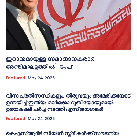
ഇറാനുമായുള്ള സമാധാനകരാർ
അന്തിമഘട്ടത്തിൽ‌’: ട്രംപ്
Featured
May 24, 2026
വിസ പ്രതിസന്ധികളും, തീരുവയും അമേരിക്കയോട്
ഉന്നയിച്ച് ഇന്ത്യ; മാർക്കോ റൂബിയോയുമായി
ഉഭയകക്ഷി ചർച്ച നടത്തി എസ് ജയശങ്കർ
Featured
May 24, 2026
കെഎസ്ആർടിസിയിൽ സ്ത്രീകൾക്ക് സൗജന്യ