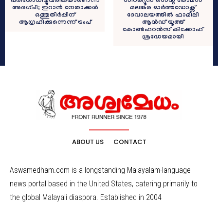
സിറക്യൂസ്‌ സെന്റ് തോമസ്
പരിശോധിച്ചുവരികയാണെന്ന്
മലങ്കര ഓർത്തഡോക്സ്
അരഗ്ചി; ഇറാന്‍ നേതാക്കള്‍
ദേവാലയത്തിൽ ഫാമിലി
ഒത്തുതീര്‍പ്പിന്
ആൻഡ് യൂത്ത്
ആഗ്രഹിക്കുന്നെന്ന് ട്രംപ്
കോൺഫറൻസ് കിക്കോഫ്
ശ്രദ്ധേയമായി
ABOUT US
CONTACT
Aswamedham.com is a longstanding Malayalam-language
news portal based in the United States, catering primarily to
the global Malayali diaspora. Established in 2004