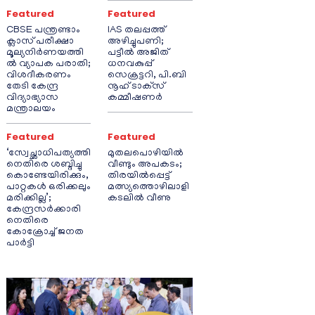
Featured
Featured
CBSE പന്ത്രണ്ടാം
IAS തലപ്പത്ത്
ക്ലാസ് പരീക്ഷാ
അഴിച്ചുപണി;
മൂല്യനിർണയത്തി
പട്ടീല്‍ അജിത്
ൽ വ്യാപക പരാതി;
ധനവകുപ്പ്
വിശദീകരണം
സെക്രട്ടറി, പി.ബി
തേടി കേന്ദ്ര
നൂഹ് ടാക്‌സ്
വിദ്യാഭ്യാസ
കമ്മീഷണര്‍
മന്ത്രാലയം
Featured
Featured
‘സ്വേച്ഛാധിപത്യത്തി
മുതലപൊഴിയിൽ
നെതിരെ ശബ്ദിച്ചു
വീണ്ടും അപകടം;
കൊണ്ടേയിരിക്കും,
തിരയിൽപ്പെട്ട്
പാറ്റകൾ ഒരിക്കലും
മത്സ്യത്തൊഴിലാളി
മരിക്കില്ല’;
കടലിൽ വീണു
കേന്ദ്രസർക്കാരി
നെതിരെ
കോക്രോച്ച് ജനത
പാർട്ടി