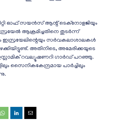
റ്റി ഓഫ് സയൻസ് ആന്റ് ടെക്‌നോളജിയും
സ്രയേൽ ആക്രമിച്ചതിനെ തുടർന്ന്
െയും ഇസ്രയേലിന്റെയും സർവകലാശാലകൾ
ക്കിയിട്ടുണ്ട്. അതിനിടെ, അമേരിക്കയുടെ
സ്ലാമിക് റവല്യൂഷണറി ഗാർഡ് പറഞ്ഞു.
ലും സൈനികകേന്ദ്രമായ പാർച്ചിലും
നു.