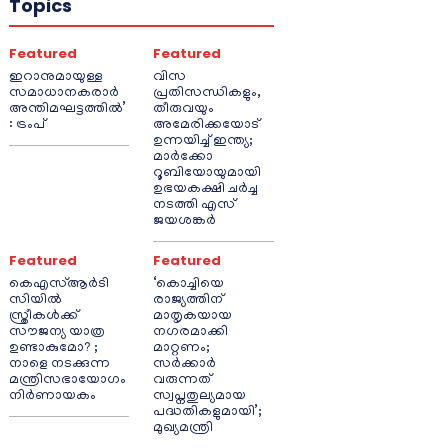
Topics
Featured
Featured
ഇറാനുമായുള്ള
വിസ
സമാധാനകരാർ
പ്രതിസന്ധികളും,
അന്തിമഘട്ടത്തിൽ‌’
തീരുവയും
: ട്രംപ്
അമേരിക്കയോട്
ഉന്നയിച്ച് ഇന്ത്യ;
മാർക്കോ
റൂബിയോയുമായി
ഉഭയകക്ഷി ചർച്ച
നടത്തി എസ്
ജയശങ്കർ
Featured
Featured
കെഎസ്ആർടി
‘കൊച്ചിയെ
സിയിൽ
രാജ്യത്തിന്
സ്ത്രീകൾക്ക്
മാതൃകയായ
സൗജന്യ യാത്ര
നഗരമാക്കി
ഉണ്ടാകുമോ? ;
മാറ്റണം;
നാളെ നടക്കുന്ന
സർക്കാർ
മന്ത്രിസഭായോഗം
വരുന്നത്
നിർണായകം
സ്വപ്നതുല്യമായ
പദ്ധതികളുമായി’;
മുഖ്യമന്ത്രി