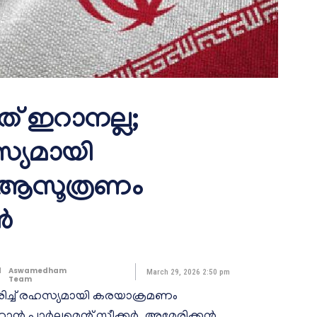
ത് ഇറാനല്ല;
്യമായി
 ആസൂത്രണം
ാൻ
d
Aswamedham
March 29, 2026 2:50 pm
Team
ാരിച്ച് രഹസ്യമായി കരയാക്രമണം
ൻ പാർലമെന്റ് സ്പീക്കർ. അമേരിക്കൻ