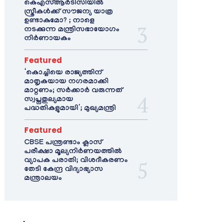
കെഎസ്ആർടിസിയിൽ
സ്ത്രീകൾക്ക് സൗജന്യ യാത്ര
ഉണ്ടാകുമോ? ; നാളെ
നടക്കുന്ന മന്ത്രിസഭായോഗം
നിർണായകം
Featured
‘കൊച്ചിയെ രാജ്യത്തിന്
മാതൃകയായ നഗരമാക്കി
മാറ്റണം; സർക്കാർ വരുന്നത്
സ്വപ്നതുല്യമായ
പദ്ധതികളുമായി’; മുഖ്യമന്ത്രി
Featured
CBSE പന്ത്രണ്ടാം ക്ലാസ്
പരീക്ഷാ മൂല്യനിർണയത്തിൽ
വ്യാപക പരാതി; വിശദീകരണം
തേടി കേന്ദ്ര വിദ്യാഭ്യാസ
മന്ത്രാലയം