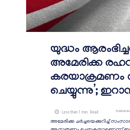
യുദ്ധം ആരംഭിച്ച
അമേരിക്ക രഹസ
കരയാക്രമണം
ചെയ്യുന്നു’; ഇറ
Publishe
Less than 1
min.
Read
:
അമേരിക്ക ചർച്ചയെക്കുറിച്ച് സംസ
ആസൂത്രണം ചെയ്യുകയാണെന്ന് ഇറാ