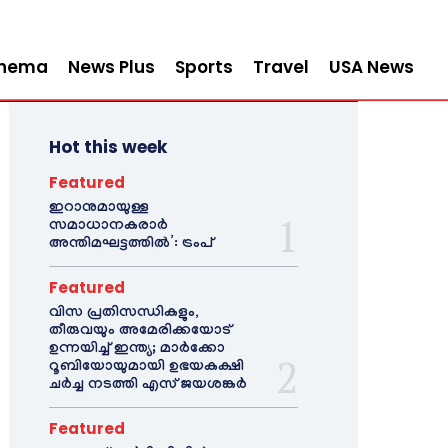
inema
News Plus
Sports
Travel
USA News
Hot this week
Featured
ഇറാനുമായുള്ള
സമാധാനകരാർ
അന്തിമഘട്ടത്തിൽ‌’: ട്രംപ്
Featured
വിസ പ്രതിസന്ധികളും,
തീരുവയും അമേരിക്കയോട്
ഉന്നയിച്ച് ഇന്ത്യ; മാർക്കോ
റൂബിയോയുമായി ഉഭയകക്ഷി
ചർച്ച നടത്തി എസ് ജയശങ്കർ
Featured