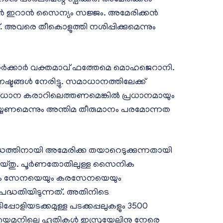
 ഇറാൻ സൈന്യം സജ്ജം. അമേരിക്കൻ
വരെ തീകൊളുത്തി നശിപ്പിക്കുമെന്നും
ന് സർക്കാർ വക്തമാവ് ഫത്തേമെ മൊഹജെറാനി.
്ടങ്ങൾ നേരിട്ടു. സമാധാനത്തിലേക്ക്
ാധാന കരാറിലെത്തണമെങ്കിൽ പ്രധാനമായും
 ചെയ്യണമെന്നും അന്തിമ തീരുമാനം പരമോന്നത
ധത്തിനായി അമേരിക്ക തയാറെടുക്കുന്നതായി
ട് ചെയ്തു. പൂർണതോതിലുള്ള സൈനിക
യേക സേനയെയും കരസേനയെയും
പദ്ധതിയിടുന്നത്. അതിനിടെ
ിപ്പോളിയടക്കമുള്ള പടക്കപ്പലുകളും 3500
യെമനിലെ ഹൂതികൾ ഇസ്രയേലിനു നേരെ