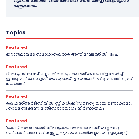
വ്യാപക പരാതി; വിശദീകരണം തേടി കേന്ദ്ര വിദ്യാഭ്യാസ
മന്ത്രാലയം
Topics
Featured
ഇറാനുമായുള്ള സമാധാനകരാർ അന്തിമഘട്ടത്തിൽ‌’: ട്രംപ്
Featured
വിസ പ്രതിസന്ധികളും, തീരുവയും അമേരിക്കയോട് ഉന്നയിച്ച്
ഇന്ത്യ; മാർക്കോ റൂബിയോയുമായി ഉഭയകക്ഷി ചർച്ച നടത്തി എസ്
ജയശങ്കർ
Featured
കെഎസ്ആർടിസിയിൽ സ്ത്രീകൾക്ക് സൗജന്യ യാത്ര ഉണ്ടാകുമോ?
; നാളെ നടക്കുന്ന മന്ത്രിസഭായോഗം നിർണായകം
Featured
‘കൊച്ചിയെ രാജ്യത്തിന് മാതൃകയായ നഗരമാക്കി മാറ്റണം;
സർക്കാർ വരുന്നത് സ്വപ്നതുല്യമായ പദ്ധതികളുമായി’; മുഖ്യമന്ത്രി