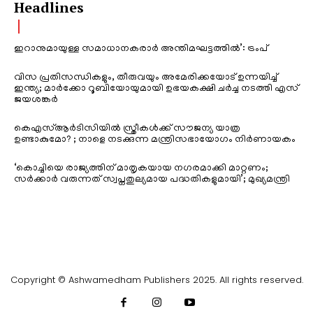
Headlines
ഇറാനുമായുള്ള സമാധാനകരാർ അന്തിമഘട്ടത്തിൽ‌’: ട്രംപ്
വിസ പ്രതിസന്ധികളും, തീരുവയും അമേരിക്കയോട് ഉന്നയിച്ച്
ഇന്ത്യ; മാർക്കോ റൂബിയോയുമായി ഉഭയകക്ഷി ചർച്ച നടത്തി എസ്
ജയശങ്കർ
കെഎസ്ആർടിസിയിൽ സ്ത്രീകൾക്ക് സൗജന്യ യാത്ര
ഉണ്ടാകുമോ? ; നാളെ നടക്കുന്ന മന്ത്രിസഭായോഗം നിർണായകം
‘കൊച്ചിയെ രാജ്യത്തിന് മാതൃകയായ നഗരമാക്കി മാറ്റണം;
സർക്കാർ വരുന്നത് സ്വപ്നതുല്യമായ പദ്ധതികളുമായി’; മുഖ്യമന്ത്രി
Copyright © Ashwamedham Publishers 2025. All rights reserved.