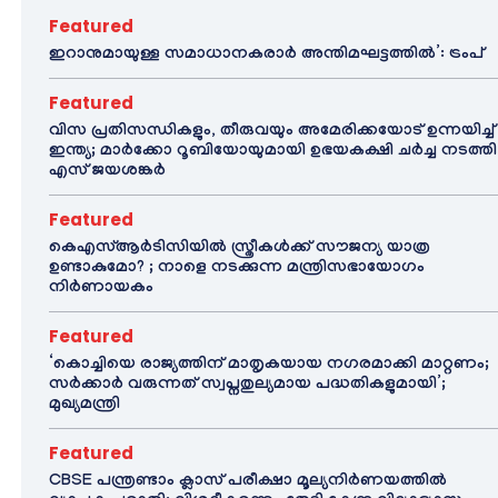
Featured
ഇറാനുമായുള്ള സമാധാനകരാർ അന്തിമഘട്ടത്തിൽ‌’: ട്രംപ്
Featured
വിസ പ്രതിസന്ധികളും, തീരുവയും അമേരിക്കയോട് ഉന്നയിച്ച്
ഇന്ത്യ; മാർക്കോ റൂബിയോയുമായി ഉഭയകക്ഷി ചർച്ച നടത്തി
എസ് ജയശങ്കർ
Featured
കെഎസ്ആർടിസിയിൽ സ്ത്രീകൾക്ക് സൗജന്യ യാത്ര
ഉണ്ടാകുമോ? ; നാളെ നടക്കുന്ന മന്ത്രിസഭായോഗം
നിർണായകം
Featured
‘കൊച്ചിയെ രാജ്യത്തിന് മാതൃകയായ നഗരമാക്കി മാറ്റണം;
സർക്കാർ വരുന്നത് സ്വപ്നതുല്യമായ പദ്ധതികളുമായി’;
മുഖ്യമന്ത്രി
Featured
CBSE പന്ത്രണ്ടാം ക്ലാസ് പരീക്ഷാ മൂല്യനിർണയത്തിൽ