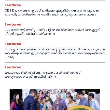
Featured
CBSE പന്ത്രണ്ടാം ക്ലാസ് പരീക്ഷാ മൂല്യനിർണയത്തിൽ വ്യാപക
പരാതി; വിശദീകരണം തേടി കേന്ദ്ര വിദ്യാഭ്യാസ മന്ത്രാലയം
Featured
IAS തലപ്പത്ത് അഴിച്ചുപണി; പട്ടീല്‍ അജിത് ധനവകുപ്പ് സെക്രട്ടറി,
പി.ബി നൂഹ് ടാക്‌സ് കമ്മീഷണര്‍
Featured
‘സ്വേച്ഛാധിപത്യത്തിനെതിരെ ശബ്ദിച്ചു കൊണ്ടേയിരിക്കും, പാറ്റകൾ
ഒരിക്കലും മരിക്കില്ല’; കേന്ദ്രസർക്കാരിനെതിരെ കോക്രോച്ച് ജനത
പാർട്ടി
Featured
മുതലപൊഴിയിൽ വീണ്ടും അപകടം; തിരയിൽപ്പെട്ട്
മത്സ്യത്തൊഴിലാളി കടലിൽ വീണു