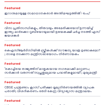
Featured
ഇറാനുമായുള്ള സമാധാനകരാർ അന്തിമഘട്ടത്തിൽ‌’: ട്രംപ്
Featured
വിസ പ്രതിസന്ധികളും, തീരുവയും അമേരിക്കയോട് ഉന്നയിച്ച്
ഇന്ത്യ; മാർക്കോ റൂബിയോയുമായി ഉഭയകക്ഷി ചർച്ച നടത്തി എസ്
ജയശങ്കർ
Featured
കെഎസ്ആർടിസിയിൽ സ്ത്രീകൾക്ക് സൗജന്യ യാത്ര ഉണ്ടാകുമോ?
; നാളെ നടക്കുന്ന മന്ത്രിസഭായോഗം നിർണായകം
Featured
‘കൊച്ചിയെ രാജ്യത്തിന് മാതൃകയായ നഗരമാക്കി മാറ്റണം;
സർക്കാർ വരുന്നത് സ്വപ്നതുല്യമായ പദ്ധതികളുമായി’; മുഖ്യമന്ത്രി
Featured
CBSE പന്ത്രണ്ടാം ക്ലാസ് പരീക്ഷാ മൂല്യനിർണയത്തിൽ വ്യാപക
പരാതി; വിശദീകരണം തേടി കേന്ദ്ര വിദ്യാഭ്യാസ മന്ത്രാലയം
Featured