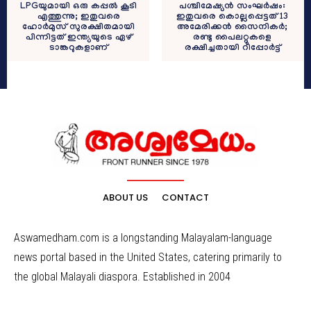
LPGയുമായി ഒരു കപ്പൽ കൂടി
പശ്ചിമേഷ്യൻ സംഘർഷം:
എത്തുന്നു; ഇതുവരെ
ഇതുവരെ കൊല്ലപ്പെട്ടത് 13
ഹോർമുസ് സുരക്ഷിതമായി
അമേരിക്കൻ സൈനികർ;
പിന്നിട്ടത് ഇന്ത്യയുടെ ഏഴ്
രണ്ടു പൈലറ്റുകളെ
ടാങ്കറുകളാണ്
രക്ഷിച്ചതായി റിപ്പോർട്ട്
ABOUT US
CONTACT
Aswamedham.com is a longstanding Malayalam-language
news portal based in the United States, catering primarily to
the global Malayali diaspora. Established in 2004