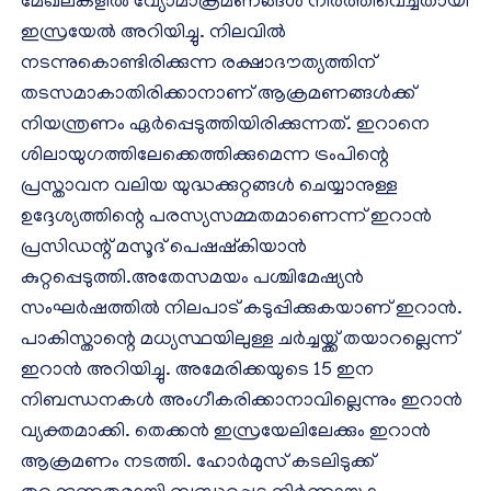
മേഖലകളിൽ വ്യോമാക്രമണങ്ങൾ നിർത്തിവെച്ചതായി
ഇസ്രയേൽ അറിയിച്ചു. നിലവിൽ
നടന്നുകൊണ്ടിരിക്കുന്ന രക്ഷാദൗത്യത്തിന്
തടസമാകാതിരിക്കാനാണ് ആക്രമണങ്ങൾക്ക്
നിയന്ത്രണം ഏർപ്പെടുത്തിയിരിക്കുന്നത്. ഇറാനെ
ശിലായുഗത്തിലേക്കെത്തിക്കുമെന്ന ട്രംപിന്റെ
പ്രസ്താവന വലിയ യുദ്ധക്കുറ്റങ്ങൾ ചെയ്യാനുള്ള
ഉദ്ദേശ്യത്തിന്റെ പരസ്യസമ്മതമാണെന്ന് ഇറാൻ
പ്രസിഡന്റ് മസൂദ് പെഷഷ്‌കിയാൻ
കുറ്റപ്പെടുത്തി.അതേസമയം പശ്ചിമേഷ്യൻ
സംഘർഷത്തിൽ നിലപാട് കടുപ്പിക്കുകയാണ് ഇറാൻ.
പാകിസ്താന്റെ മധ്യസ്ഥയിലുള്ള ചർച്ചയ്ക്ക് തയാറല്ലെന്ന്
ഇറാൻ അറിയിച്ചു. അമേരിക്കയുടെ 15 ഇന
നിബന്ധനകൾ അംഗീകരിക്കാനാവില്ലെന്നും ഇറാൻ
വ്യക്തമാക്കി. തെക്കൻ ഇസ്രയേലിലേക്കും ഇറാൻ
ആക്രമണം നടത്തി. ഹോർമുസ് കടലിടുക്ക്