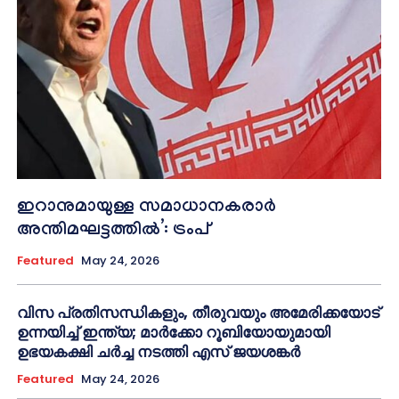
ഇറാനുമായുള്ള സമാധാനകരാർ
അന്തിമഘട്ടത്തിൽ‌’: ട്രംപ്
Featured
May 24, 2026
വിസ പ്രതിസന്ധികളും, തീരുവയും അമേരിക്കയോട്
ഉന്നയിച്ച് ഇന്ത്യ; മാർക്കോ റൂബിയോയുമായി
ഉഭയകക്ഷി ചർച്ച നടത്തി എസ് ജയശങ്കർ
Featured
May 24, 2026