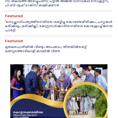
IAS തലപ്പത്ത് അഴിച്ചുപണി; പട്ടീല്‍ അജിത് ധനവകുപ്പ് സെക്രട്ടറി,
പി.ബി നൂഹ് ടാക്‌സ് കമ്മീഷണര്‍
Featured
‘സ്വേച്ഛാധിപത്യത്തിനെതിരെ ശബ്ദിച്ചു കൊണ്ടേയിരിക്കും, പാറ്റകൾ
ഒരിക്കലും മരിക്കില്ല’; കേന്ദ്രസർക്കാരിനെതിരെ കോക്രോച്ച് ജനത
പാർട്ടി
Featured
മുതലപൊഴിയിൽ വീണ്ടും അപകടം; തിരയിൽപ്പെട്ട്
മത്സ്യത്തൊഴിലാളി കടലിൽ വീണു