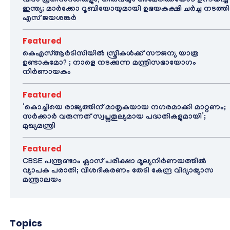
വിസ പ്രതിസന്ധികളും, തീരുവയും അമേരിക്കയോട് ഉന്നയിച്ച്
ഇന്ത്യ; മാർക്കോ റൂബിയോയുമായി ഉഭയകക്ഷി ചർച്ച നടത്തി
എസ് ജയശങ്കർ
Featured
കെഎസ്ആർടിസിയിൽ സ്ത്രീകൾക്ക് സൗജന്യ യാത്ര
ഉണ്ടാകുമോ? ; നാളെ നടക്കുന്ന മന്ത്രിസഭായോഗം
നിർണായകം
Featured
‘കൊച്ചിയെ രാജ്യത്തിന് മാതൃകയായ നഗരമാക്കി മാറ്റണം;
സർക്കാർ വരുന്നത് സ്വപ്നതുല്യമായ പദ്ധതികളുമായി’;
മുഖ്യമന്ത്രി
Featured
CBSE പന്ത്രണ്ടാം ക്ലാസ് പരീക്ഷാ മൂല്യനിർണയത്തിൽ
വ്യാപക പരാതി; വിശദീകരണം തേടി കേന്ദ്ര വിദ്യാഭ്യാസ
മന്ത്രാലയം
Topics