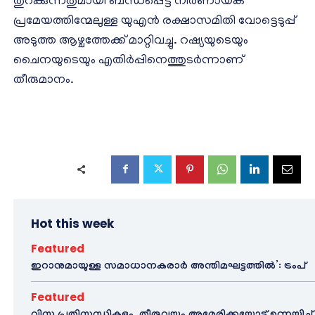
തുറക്കുന്നതുമായി ബന്ധപ്പെട്ട നിർണായക
പ്രമേയത്തിന്മേലുള്ള യുഎൻ രക്ഷാസമിതി വോട്ടെടുപ്പ്
അടുത്ത ആഴ്ചത്തേക്ക് മാറ്റിവച്ചു. റഷ്യയുടെയും
ചൈനയുടെയും എതിർപ്പിനെത്തുടർന്നാണ്
തീരുമാനം.
Hot this week
Featured
ഇറാനുമായുള്ള സമാധാനകരാർ അന്തിമഘട്ടത്തിൽ‌’: ട്രംപ്
Featured