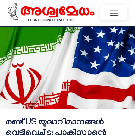
രണ്ട് US യുദ്ധവിമാനങ്ങൾ
വെടിവെച്ചിട്ടു; പാകിസ്താന്റെ