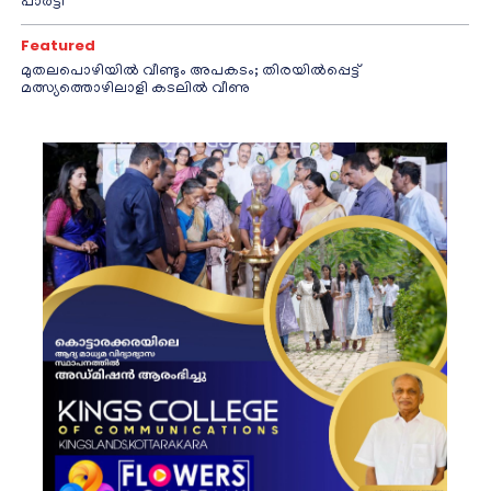
പാർട്ടി
Featured
മുതലപൊഴിയിൽ വീണ്ടും അപകടം; തിരയിൽപ്പെട്ട്
മത്സ്യത്തൊഴിലാളി കടലിൽ വീണു