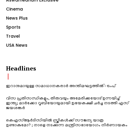
Cinema
News Plus
Sports
Travel
USA News
Headlines
ഇറാനുമായുള്ള സമാധാനകരാർ അന്തിമഘട്ടത്തിൽ‌’: ട്രംപ്
വിസ പ്രതിസന്ധികളും, തീരുവയും അമേരിക്കയോട് ഉന്നയിച്ച്
ഇന്ത്യ; മാർക്കോ റൂബിയോയുമായി ഉഭയകക്ഷി ചർച്ച നടത്തി എസ്
ജയശങ്കർ
കെഎസ്ആർടിസിയിൽ സ്ത്രീകൾക്ക് സൗജന്യ യാത്ര
ഉണ്ടാകുമോ? ; നാളെ നടക്കുന്ന മന്ത്രിസഭായോഗം നിർണായകം