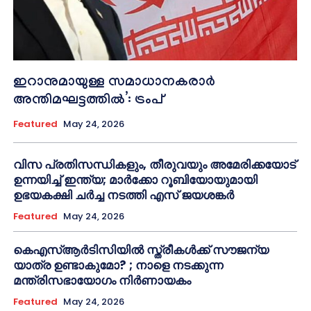
ഇറാനുമായുള്ള സമാധാനകരാർ
അന്തിമഘട്ടത്തിൽ‌’: ട്രംപ്
Featured
May 24, 2026
വിസ പ്രതിസന്ധികളും, തീരുവയും അമേരിക്കയോട്
ഉന്നയിച്ച് ഇന്ത്യ; മാർക്കോ റൂബിയോയുമായി
ഉഭയകക്ഷി ചർച്ച നടത്തി എസ് ജയശങ്കർ
Featured
May 24, 2026
കെഎസ്ആർടിസിയിൽ സ്ത്രീകൾക്ക് സൗജന്യ
യാത്ര ഉണ്ടാകുമോ? ; നാളെ നടക്കുന്ന
മന്ത്രിസഭായോഗം നിർണായകം
Featured
May 24, 2026