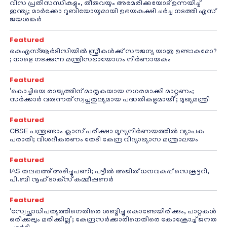
വിസ പ്രതിസന്ധികളും, തീരുവയും അമേരിക്കയോട് ഉന്നയിച്ച്
ഇന്ത്യ; മാർക്കോ റൂബിയോയുമായി ഉഭയകക്ഷി ചർച്ച നടത്തി എസ്
ജയശങ്കർ
Featured
കെഎസ്ആർടിസിയിൽ സ്ത്രീകൾക്ക് സൗജന്യ യാത്ര ഉണ്ടാകുമോ?
; നാളെ നടക്കുന്ന മന്ത്രിസഭായോഗം നിർണായകം
Featured
‘കൊച്ചിയെ രാജ്യത്തിന് മാതൃകയായ നഗരമാക്കി മാറ്റണം;
സർക്കാർ വരുന്നത് സ്വപ്നതുല്യമായ പദ്ധതികളുമായി’; മുഖ്യമന്ത്രി
Featured
CBSE പന്ത്രണ്ടാം ക്ലാസ് പരീക്ഷാ മൂല്യനിർണയത്തിൽ വ്യാപക
പരാതി; വിശദീകരണം തേടി കേന്ദ്ര വിദ്യാഭ്യാസ മന്ത്രാലയം
Featured
IAS തലപ്പത്ത് അഴിച്ചുപണി; പട്ടീല്‍ അജിത് ധനവകുപ്പ് സെക്രട്ടറി,
പി.ബി നൂഹ് ടാക്‌സ് കമ്മീഷണര്‍
Featured
‘സ്വേച്ഛാധിപത്യത്തിനെതിരെ ശബ്ദിച്ചു കൊണ്ടേയിരിക്കും, പാറ്റകൾ
ഒരിക്കലും മരിക്കില്ല’; കേന്ദ്രസർക്കാരിനെതിരെ കോക്രോച്ച് ജനത