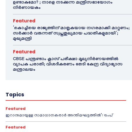
ഉണ്ടാകുമോ? ; നാളെ നടക്കുന്ന മന്ത്രിസഭായോഗം
നിർണായകം
Featured
‘കൊച്ചിയെ രാജ്യത്തിന് മാതൃകയായ നഗരമാക്കി മാറ്റണം;
സർക്കാർ വരുന്നത് സ്വപ്നതുല്യമായ പദ്ധതികളുമായി’;
മുഖ്യമന്ത്രി
Featured
CBSE പന്ത്രണ്ടാം ക്ലാസ് പരീക്ഷാ മൂല്യനിർണയത്തിൽ
വ്യാപക പരാതി; വിശദീകരണം തേടി കേന്ദ്ര വിദ്യാഭ്യാസ
മന്ത്രാലയം
Topics
Featured
ഇറാനുമായുള്ള സമാധാനകരാർ അന്തിമഘട്ടത്തിൽ‌’: ട്രംപ്
Featured