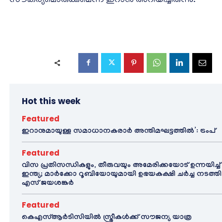
സൗകര്യമൊരുക്കുമെന്ന് ഇറാന്‍ അറിയിച്ചിരുന്നു.
Hot this week
Featured
ഇറാനുമായുള്ള സമാധാനകരാർ അന്തിമഘട്ടത്തിൽ‌’: ട്രംപ്
Featured
വിസ പ്രതിസന്ധികളും, തീരുവയും അമേരിക്കയോട് ഉന്നയിച്ച്
ഇന്ത്യ; മാർക്കോ റൂബിയോയുമായി ഉഭയകക്ഷി ചർച്ച നടത്തി
എസ് ജയശങ്കർ
Featured
കെഎസ്ആർടിസിയിൽ സ്ത്രീകൾക്ക് സൗജന്യ യാത്ര