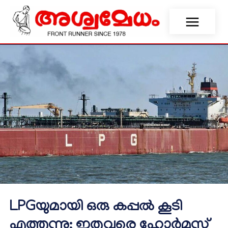
LPGയുമായി ഒരു കപ്പൽ കൂടി
എത്തുന്നു; ഇതുവരെ ഹോർമുസ്