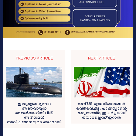
PREVIOUS ARTICLE
NEXT ARTICLE
ഇന്ത്യയുടെ മൂന്നാം
രണ്ട് US യുദ്ധവിമാനങ്ങൾ
ആണവായുധ
വെടിവെച്ചിട്ടു; പാകിസ്താന്റെ
അന്തർവാഹിനി: INS
മധ്യസ്ഥയിലുള്ള ചർച്ചയ്ക്ക്
അരിധമൻ
തയാറല്ലെന്ന് ഇറാൻ
നാവികസേനയുടെ ഭാഗമായി