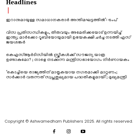
Headlines
ഇറാനുമായുള്ള സമാധാനകരാർ അന്തിമഘട്ടത്തിൽ‌’: ട്രംപ്
വിസ പ്രതിസന്ധികളും, തീരുവയും അമേരിക്കയോട് ഉന്നയിച്ച്
ഇന്ത്യ; മാർക്കോ റൂബിയോയുമായി ഉഭയകക്ഷി ചർച്ച നടത്തി എസ്
ജയശങ്കർ
കെഎസ്ആർടിസിയിൽ സ്ത്രീകൾക്ക് സൗജന്യ യാത്ര
ഉണ്ടാകുമോ? ; നാളെ നടക്കുന്ന മന്ത്രിസഭായോഗം നിർണായകം
‘കൊച്ചിയെ രാജ്യത്തിന് മാതൃകയായ നഗരമാക്കി മാറ്റണം;
സർക്കാർ വരുന്നത് സ്വപ്നതുല്യമായ പദ്ധതികളുമായി’; മുഖ്യമന്ത്രി
Copyright © Ashwamedham Publishers 2025. All rights reserved.