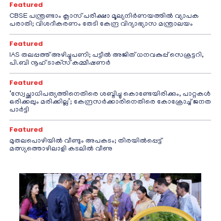
Featured
CBSE പന്ത്രണ്ടാം ക്ലാസ് പരീക്ഷാ മൂല്യനിർണയത്തിൽ വ്യാപക
പരാതി; വിശദീകരണം തേടി കേന്ദ്ര വിദ്യാഭ്യാസ മന്ത്രാലയം
Featured
IAS തലപ്പത്ത് അഴിച്ചുപണി; പട്ടീല്‍ അജിത് ധനവകുപ്പ് സെക്രട്ടറി,
പി.ബി നൂഹ് ടാക്‌സ് കമ്മീഷണര്‍
Featured
‘സ്വേച്ഛാധിപത്യത്തിനെതിരെ ശബ്ദിച്ചു കൊണ്ടേയിരിക്കും, പാറ്റകൾ
ഒരിക്കലും മരിക്കില്ല’; കേന്ദ്രസർക്കാരിനെതിരെ കോക്രോച്ച് ജനത
പാർട്ടി
Featured
മുതലപൊഴിയിൽ വീണ്ടും അപകടം; തിരയിൽപ്പെട്ട്
മത്സ്യത്തൊഴിലാളി കടലിൽ വീണു