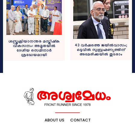
ശസ്ത്രക്രിയാനന്തര മസ്തിഷ്‌ക
43 വർഷത്തെ ജയിൽവാസം;
വികസനം: അമൃതയിൽ
ഒടുവിൽ സുബ്രഹ്മണ്യത്തിന്
ദേശീയ സെമിനാർ
അമേരിക്കയിൽ തുടരാം
ശ്രദ്ധേയമായി
ABOUT US
CONTACT