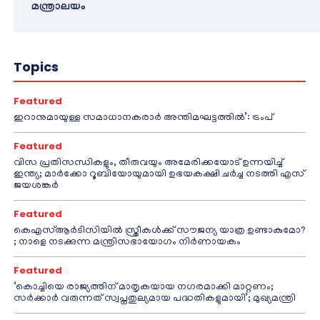
മന്ത്രാലയം
Topics
Featured
ഇറാനുമായുള്ള സമാധാനകരാർ അന്തിമഘട്ടത്തിൽ‌’: ട്രംപ്
Featured
വിസ പ്രതിസന്ധികളും, തീരുവയും അമേരിക്കയോട് ഉന്നയിച്ച്
ഇന്ത്യ; മാർക്കോ റൂബിയോയുമായി ഉഭയകക്ഷി ചർച്ച നടത്തി എസ്
ജയശങ്കർ
Featured
കെഎസ്ആർടിസിയിൽ സ്ത്രീകൾക്ക് സൗജന്യ യാത്ര ഉണ്ടാകുമോ?
; നാളെ നടക്കുന്ന മന്ത്രിസഭായോഗം നിർണായകം
Featured
‘കൊച്ചിയെ രാജ്യത്തിന് മാതൃകയായ നഗരമാക്കി മാറ്റണം;
സർക്കാർ വരുന്നത് സ്വപ്നതുല്യമായ പദ്ധതികളുമായി’; മുഖ്യമന്ത്രി