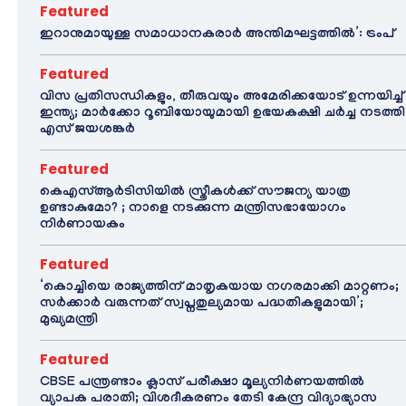
Featured
ഇറാനുമായുള്ള സമാധാനകരാർ അന്തിമഘട്ടത്തിൽ‌’: ട്രംപ്
Featured
വിസ പ്രതിസന്ധികളും, തീരുവയും അമേരിക്കയോട് ഉന്നയിച്ച്
ഇന്ത്യ; മാർക്കോ റൂബിയോയുമായി ഉഭയകക്ഷി ചർച്ച നടത്തി
എസ് ജയശങ്കർ
Featured
കെഎസ്ആർടിസിയിൽ സ്ത്രീകൾക്ക് സൗജന്യ യാത്ര
ഉണ്ടാകുമോ? ; നാളെ നടക്കുന്ന മന്ത്രിസഭായോഗം
നിർണായകം
Featured
‘കൊച്ചിയെ രാജ്യത്തിന് മാതൃകയായ നഗരമാക്കി മാറ്റണം;
സർക്കാർ വരുന്നത് സ്വപ്നതുല്യമായ പദ്ധതികളുമായി’;
മുഖ്യമന്ത്രി
Featured
CBSE പന്ത്രണ്ടാം ക്ലാസ് പരീക്ഷാ മൂല്യനിർണയത്തിൽ
വ്യാപക പരാതി; വിശദീകരണം തേടി കേന്ദ്ര വിദ്യാഭ്യാസ