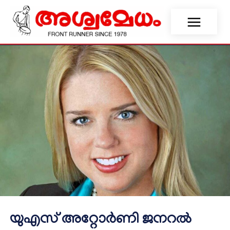
യുഎസ് അറ്റോർണി ജനറൽ