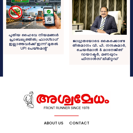
പുതിയ ഹൈവേ നിയമങ്ങൾ
പ്രാബല്യത്തിൽ; ഫാസ്ടാഗ്
ജാഗ്രതയോടെ കൈക്കൊണ്ട
ഇല്ലാത്തവർക്ക് ഇന്ന് മുതൽ
തീരുമാനം വി. പി. നന്ദകുമാർ,
UPI പേയ്മെന്റ്
ചെയർമാൻ & മാനേജിങ്
ഡയറക്ടർ, മണപ്പുറം
ഫിനാൻസ് ലിമിറ്റഡ്
ABOUT US
CONTACT