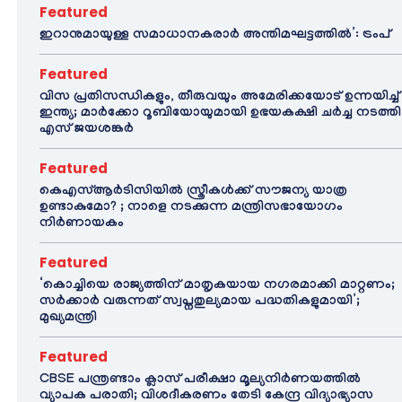
Featured
ഇറാനുമായുള്ള സമാധാനകരാർ അന്തിമഘട്ടത്തിൽ‌’: ട്രംപ്
Featured
വിസ പ്രതിസന്ധികളും, തീരുവയും അമേരിക്കയോട് ഉന്നയിച്ച്
ഇന്ത്യ; മാർക്കോ റൂബിയോയുമായി ഉഭയകക്ഷി ചർച്ച നടത്തി
എസ് ജയശങ്കർ
Featured
കെഎസ്ആർടിസിയിൽ സ്ത്രീകൾക്ക് സൗജന്യ യാത്ര
ഉണ്ടാകുമോ? ; നാളെ നടക്കുന്ന മന്ത്രിസഭായോഗം
നിർണായകം
Featured
‘കൊച്ചിയെ രാജ്യത്തിന് മാതൃകയായ നഗരമാക്കി മാറ്റണം;
സർക്കാർ വരുന്നത് സ്വപ്നതുല്യമായ പദ്ധതികളുമായി’;
മുഖ്യമന്ത്രി
Featured
CBSE പന്ത്രണ്ടാം ക്ലാസ് പരീക്ഷാ മൂല്യനിർണയത്തിൽ
വ്യാപക പരാതി; വിശദീകരണം തേടി കേന്ദ്ര വിദ്യാഭ്യാസ