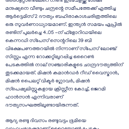
അരനൂറ്റാണ്ടിലേറെ നീണ്ട ഇടവേളയ്ക്ക് ശേഷം
മനുഷ്യനെ വീണ്ടും ചന്ദ്രന്റെ സമീപത്തേക്ക് എത്തിച്ച
ആർട്ടെമിസ് 2 ദൗത്യം ബഹിരാകാശചരിത്രത്തിലെ
ഒരു സുവർണാധ്യായമാണ്. ഇന്ത്യൻ സമയം ഏപ്രിൽ
രണ്ടിന് പുലർച്ചെ 4.05 -ന് ഫ്‌ളോറിഡയിലെ
കെന്നഡി സ്‌പേസ് സെന്ററിലെ 39 ബി
വിക്ഷേപണത്തറയിൽ നിന്നാണ് സ്‌പേസ് ലോഞ്ച്
സിസ്റ്റം എന്ന റോക്കറ്റിലുറപ്പിച്ച ഒറൈൺ
പേടകത്തിൽ നാല് സഞ്ചാരികളുടെ ചാന്ദ്രദൗത്യത്തിന്
തുടക്കമായത്. മിഷൻ കമാൻഡർ റീഡ് വൈസ്മാൻ,
മിഷൻ പൈലറ്റ് വിക്ടർ ഗ്ലോവർ, മിഷൻ
സ്‌പെഷ്യലിസ്റ്റുകളായ ക്രിസ്റ്റീന കോച്ച്, ജെറമി
ഹാൻസൻ എന്നിവരാണ്
ദൗത്യസംഘത്തിലുണ്ടായിരുന്നത്.
ആദ്യ രണ്ടു ദിവസം രണ്ടുവട്ടം ഭൂമിയെ