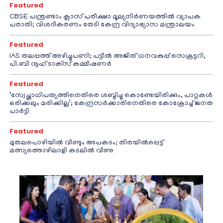
Featured
CBSE പന്ത്രണ്ടാം ക്ലാസ് പരീക്ഷാ മൂല്യനിർണയത്തിൽ വ്യാപക
പരാതി; വിശദീകരണം തേടി കേന്ദ്ര വിദ്യാഭ്യാസ മന്ത്രാലയം
Featured
IAS തലപ്പത്ത് അഴിച്ചുപണി; പട്ടീല്‍ അജിത് ധനവകുപ്പ് സെക്രട്ടറി,
പി.ബി നൂഹ് ടാക്‌സ് കമ്മീഷണര്‍
Featured
‘സ്വേച്ഛാധിപത്യത്തിനെതിരെ ശബ്ദിച്ചു കൊണ്ടേയിരിക്കും, പാറ്റകൾ
ഒരിക്കലും മരിക്കില്ല’; കേന്ദ്രസർക്കാരിനെതിരെ കോക്രോച്ച് ജനത
പാർട്ടി
Featured
മുതലപൊഴിയിൽ വീണ്ടും അപകടം; തിരയിൽപ്പെട്ട്
മത്സ്യത്തൊഴിലാളി കടലിൽ വീണു