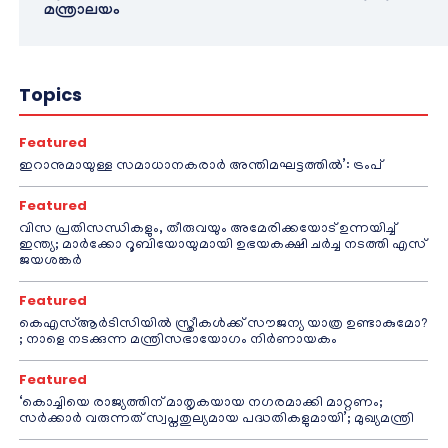
മന്ത്രാലയം
Topics
Featured
ഇറാനുമായുള്ള സമാധാനകരാർ അന്തിമഘട്ടത്തിൽ‌’: ട്രംപ്
Featured
വിസ പ്രതിസന്ധികളും, തീരുവയും അമേരിക്കയോട് ഉന്നയിച്ച്
ഇന്ത്യ; മാർക്കോ റൂബിയോയുമായി ഉഭയകക്ഷി ചർച്ച നടത്തി എസ്
ജയശങ്കർ
Featured
കെഎസ്ആർടിസിയിൽ സ്ത്രീകൾക്ക് സൗജന്യ യാത്ര ഉണ്ടാകുമോ?
; നാളെ നടക്കുന്ന മന്ത്രിസഭായോഗം നിർണായകം
Featured
‘കൊച്ചിയെ രാജ്യത്തിന് മാതൃകയായ നഗരമാക്കി മാറ്റണം;
സർക്കാർ വരുന്നത് സ്വപ്നതുല്യമായ പദ്ധതികളുമായി’; മുഖ്യമന്ത്രി