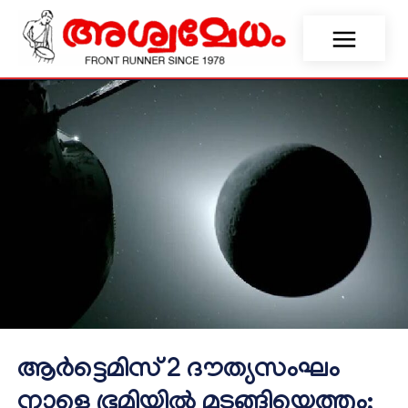
ആർട്ടെമിസ് 2 ദൗത്യസംഘം
നാളെ ഭൂമിയിൽ മടങ്ങിയെത്തും;