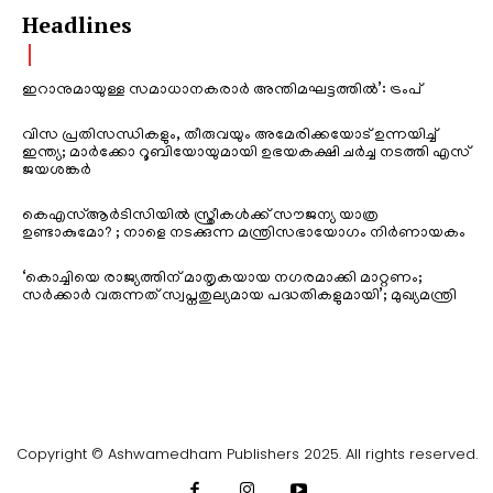
Headlines
ഇറാനുമായുള്ള സമാധാനകരാർ അന്തിമഘട്ടത്തിൽ‌’: ട്രംപ്
വിസ പ്രതിസന്ധികളും, തീരുവയും അമേരിക്കയോട് ഉന്നയിച്ച്
ഇന്ത്യ; മാർക്കോ റൂബിയോയുമായി ഉഭയകക്ഷി ചർച്ച നടത്തി എസ്
ജയശങ്കർ
കെഎസ്ആർടിസിയിൽ സ്ത്രീകൾക്ക് സൗജന്യ യാത്ര
ഉണ്ടാകുമോ? ; നാളെ നടക്കുന്ന മന്ത്രിസഭായോഗം നിർണായകം
‘കൊച്ചിയെ രാജ്യത്തിന് മാതൃകയായ നഗരമാക്കി മാറ്റണം;
സർക്കാർ വരുന്നത് സ്വപ്നതുല്യമായ പദ്ധതികളുമായി’; മുഖ്യമന്ത്രി
Copyright © Ashwamedham Publishers 2025. All rights reserved.