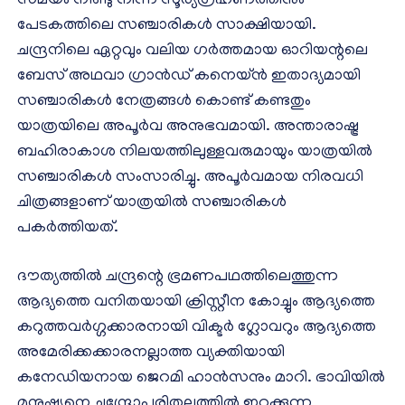
സമയം നീണ്ടു നിന്ന സൂര്യഗ്രഹണത്തിനും
പേടകത്തിലെ സഞ്ചാരികൾ സാക്ഷിയായി.
ചന്ദ്രനിലെ ഏറ്റവും വലിയ ഗർത്തമായ ഓറിയന്റലെ
ബേസ് അഥവാ ഗ്രാൻഡ് കനെയ്ൻ ഇതാദ്യമായി
സഞ്ചാരികൾ നേത്രങ്ങൾ കൊണ്ട് കണ്ടതും
യാത്രയിലെ അപൂർവ അനുഭവമായി. അന്താരാഷ്ട്ര
ബഹിരാകാശ നിലയത്തിലുള്ളവരുമായും യാത്രയിൽ
സഞ്ചാരികൾ സംസാരിച്ചു. അപൂർവമായ നിരവധി
ചിത്രങ്ങളാണ് യാത്രയിൽ സഞ്ചാരികൾ
പകർത്തിയത്.
ദൗത്യത്തിൽ ചന്ദ്രന്റെ ഭ്രമണപഥത്തിലെത്തുന്ന
ആദ്യത്തെ വനിതയായി ക്രിസ്റ്റീന കോച്ചും ആദ്യത്തെ
കറുത്തവർഗ്ഗക്കാരനായി വിക്ടർ ഗ്ലോവറും ആദ്യത്തെ
അമേരിക്കക്കാരനല്ലാത്ത വ്യക്തിയായി
കനേഡിയനായ ജെറമി ഹാൻസനും മാറി. ഭാവിയിൽ
മനുഷ്യനെ ചന്ദ്രോപരിതലത്തിൽ ഇറക്കുന്ന