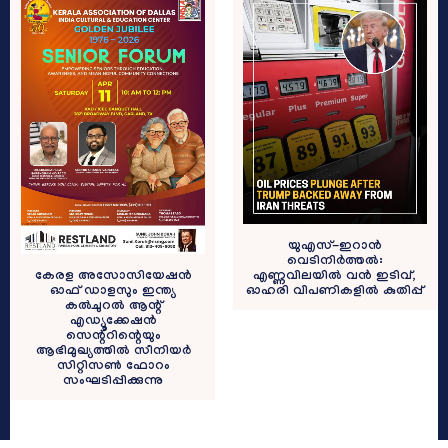
യുഎസ്-ഇറാൻ
വെടിനിർത്തൽ:
എണ്ണവിലയിൽ വൻ ഇടിവ്,
കേരള അസോസിയേഷൻ
ഓഹരി വിപണികളിൽ കുതിപ്പ്
ഓഫ് ഡാളസും ഇന്ത്യ
കൽചുറൽ ആന്റ്
എഡ്യൂക്കേഷൻ
സെന്ററിന്റെയും
ആഭിമുഖ്യത്തിൽ സീനിയർ
സിറ്റിസൺ ഫോറം
സംഘടിപ്പിക്കുന്നു