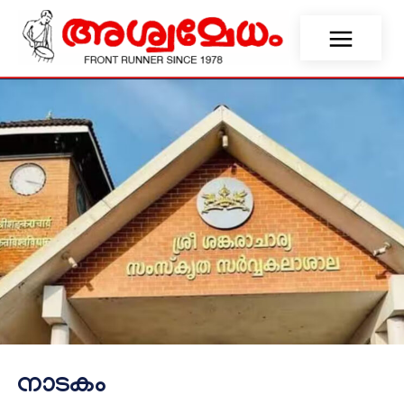
നാടകം