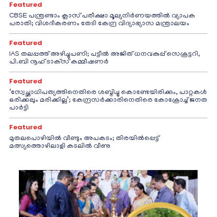
Featured
CBSE പന്ത്രണ്ടാം ക്ലാസ് പരീക്ഷാ മൂല്യനിർണയത്തിൽ വ്യാപക
പരാതി; വിശദീകരണം തേടി കേന്ദ്ര വിദ്യാഭ്യാസ മന്ത്രാലയം
Featured
IAS തലപ്പത്ത് അഴിച്ചുപണി; പട്ടീല്‍ അജിത് ധനവകുപ്പ് സെക്രട്ടറി,
പി.ബി നൂഹ് ടാക്‌സ് കമ്മീഷണര്‍
Featured
‘സ്വേച്ഛാധിപത്യത്തിനെതിരെ ശബ്ദിച്ചു കൊണ്ടേയിരിക്കും, പാറ്റകൾ
ഒരിക്കലും മരിക്കില്ല’; കേന്ദ്രസർക്കാരിനെതിരെ കോക്രോച്ച് ജനത
പാർട്ടി
Featured
മുതലപൊഴിയിൽ വീണ്ടും അപകടം; തിരയിൽപ്പെട്ട്
മത്സ്യത്തൊഴിലാളി കടലിൽ വീണു