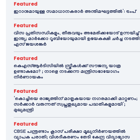
Featured
ഇറാനുമായുള്ള സമാധാനകരാർ അന്തിമഘട്ടത്തിൽ‌’: ട്രംപ്
Featured
വിസ പ്രതിസന്ധികളും, തീരുവയും അമേരിക്കയോട് ഉന്നയിച്ച്
ഇന്ത്യ; മാർക്കോ റൂബിയോയുമായി ഉഭയകക്ഷി ചർച്ച നടത്തി
എസ് ജയശങ്കർ
Featured
കെഎസ്ആർടിസിയിൽ സ്ത്രീകൾക്ക് സൗജന്യ യാത്ര
ഉണ്ടാകുമോ? ; നാളെ നടക്കുന്ന മന്ത്രിസഭായോഗം
നിർണായകം
Featured
‘കൊച്ചിയെ രാജ്യത്തിന് മാതൃകയായ നഗരമാക്കി മാറ്റണം;
സർക്കാർ വരുന്നത് സ്വപ്നതുല്യമായ പദ്ധതികളുമായി’;
മുഖ്യമന്ത്രി
Featured
CBSE പന്ത്രണ്ടാം ക്ലാസ് പരീക്ഷാ മൂല്യനിർണയത്തിൽ
വ്യാപക പരാതി; വിശദീകരണം തേടി കേന്ദ്ര വിദ്യാഭ്യാസ