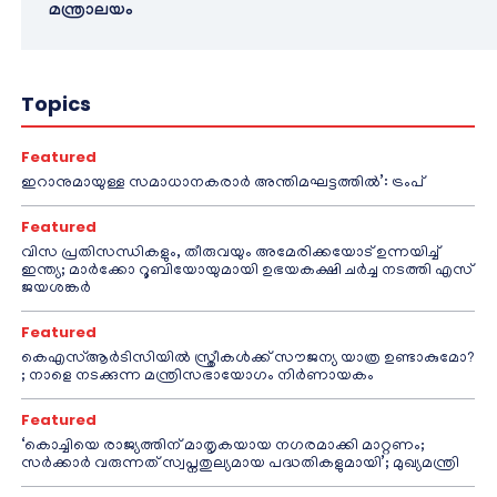
മന്ത്രാലയം
Topics
Featured
ഇറാനുമായുള്ള സമാധാനകരാർ അന്തിമഘട്ടത്തിൽ‌’: ട്രംപ്
Featured
വിസ പ്രതിസന്ധികളും, തീരുവയും അമേരിക്കയോട് ഉന്നയിച്ച്
ഇന്ത്യ; മാർക്കോ റൂബിയോയുമായി ഉഭയകക്ഷി ചർച്ച നടത്തി എസ്
ജയശങ്കർ
Featured
കെഎസ്ആർടിസിയിൽ സ്ത്രീകൾക്ക് സൗജന്യ യാത്ര ഉണ്ടാകുമോ?
; നാളെ നടക്കുന്ന മന്ത്രിസഭായോഗം നിർണായകം
Featured
‘കൊച്ചിയെ രാജ്യത്തിന് മാതൃകയായ നഗരമാക്കി മാറ്റണം;
സർക്കാർ വരുന്നത് സ്വപ്നതുല്യമായ പദ്ധതികളുമായി’; മുഖ്യമന്ത്രി