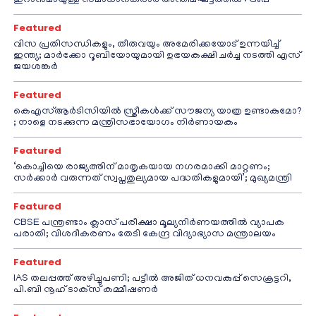
ഇറാനുമായുള്ള സമാധാനകരാർ അന്തിമഘട്ടത്തിൽ‌’: ട്രംപ്
Featured
വിസ പ്രതിസന്ധികളും, തീരുവയും അമേരിക്കയോട് ഉന്നയിച്ച്
ഇന്ത്യ; മാർക്കോ റൂബിയോയുമായി ഉഭയകക്ഷി ചർച്ച നടത്തി എസ്
ജയശങ്കർ
Featured
കെഎസ്ആർടിസിയിൽ സ്ത്രീകൾക്ക് സൗജന്യ യാത്ര ഉണ്ടാകുമോ?
; നാളെ നടക്കുന്ന മന്ത്രിസഭായോഗം നിർണായകം
Featured
‘കൊച്ചിയെ രാജ്യത്തിന് മാതൃകയായ നഗരമാക്കി മാറ്റണം;
സർക്കാർ വരുന്നത് സ്വപ്നതുല്യമായ പദ്ധതികളുമായി’; മുഖ്യമന്ത്രി
Featured
CBSE പന്ത്രണ്ടാം ക്ലാസ് പരീക്ഷാ മൂല്യനിർണയത്തിൽ വ്യാപക
പരാതി; വിശദീകരണം തേടി കേന്ദ്ര വിദ്യാഭ്യാസ മന്ത്രാലയം
Featured
IAS തലപ്പത്ത് അഴിച്ചുപണി; പട്ടീല്‍ അജിത് ധനവകുപ്പ് സെക്രട്ടറി,
പി.ബി നൂഹ് ടാക്‌സ് കമ്മീഷണര്‍