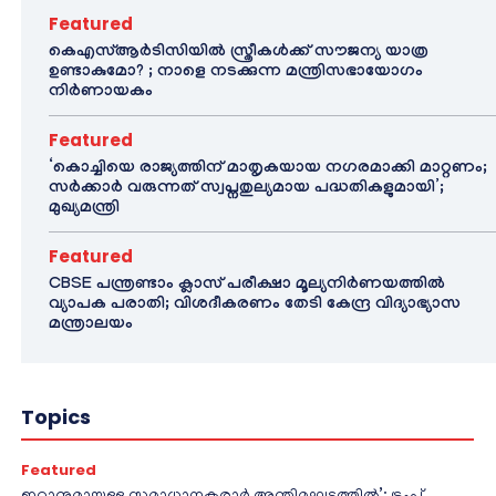
Featured
കെഎസ്ആർടിസിയിൽ സ്ത്രീകൾക്ക് സൗജന്യ യാത്ര
ഉണ്ടാകുമോ? ; നാളെ നടക്കുന്ന മന്ത്രിസഭായോഗം
നിർണായകം
Featured
‘കൊച്ചിയെ രാജ്യത്തിന് മാതൃകയായ നഗരമാക്കി മാറ്റണം;
സർക്കാർ വരുന്നത് സ്വപ്നതുല്യമായ പദ്ധതികളുമായി’;
മുഖ്യമന്ത്രി
Featured
CBSE പന്ത്രണ്ടാം ക്ലാസ് പരീക്ഷാ മൂല്യനിർണയത്തിൽ
വ്യാപക പരാതി; വിശദീകരണം തേടി കേന്ദ്ര വിദ്യാഭ്യാസ
മന്ത്രാലയം
Topics
Featured