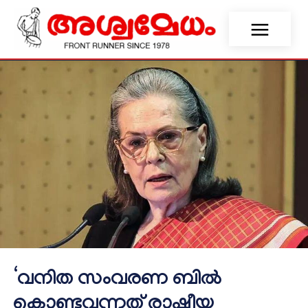
‘വനിത സംവരണ ബിൽ
കൊണ്ടുവന്നത് രാഷ്ട്രീയ