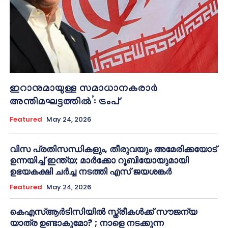
ഇറാനുമായുള്ള സമാധാനകരാർ
അന്തിമഘട്ടത്തിൽ‌’: ട്രംപ്
Featured
May 24, 2026
വിസ പ്രതിസന്ധികളും, തീരുവയും അമേരിക്കയോട്
ഉന്നയിച്ച് ഇന്ത്യ; മാർക്കോ റൂബിയോയുമായി
ഉഭയകക്ഷി ചർച്ച നടത്തി എസ് ജയശങ്കർ
Featured
May 24, 2026
കെഎസ്ആർടിസിയിൽ സ്ത്രീകൾക്ക് സൗജന്യ
യാത്ര ഉണ്ടാകുമോ? ; നാളെ നടക്കുന്ന