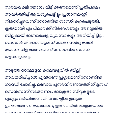
സർവകക്ഷി യോഗം വിളിക്കണമെന്ന് പ്രതിപക്ഷം
ആവർത്തിച്ച് ആവശ്യപ്പെട്ടിട്ടും പ്രധാനമന്ത്രി
നിരസിച്ചുവെന്ന് സോണിയ ​ഗാന്ധി കുറ്റപ്പെടുത്തി.
കൃത്യമായി എംപിമാർക്ക് നിർദേശങ്ങളും അല്ലെങ്കിൽ
ബില്ലുമായി ബന്ധപ്പെട്ട വ്യവസ്ഥകളും അറിയിച്ചിട്ടില്ല.
ബംഗാൾ തിരഞ്ഞെടുപ്പിന് ശേഷം സർവ്വകക്ഷി
യോഗം വിളിക്കണമെന്ന് സോണിയ ​ഗാന്ധി
ആവശ്യപ്പെട്ടു.
അടുത്ത സമ്മേളന കാലയളവിൽ ബില്ല്
അവതരിപ്പിച്ചാൽ എന്താണ് പ്രശ്നമെന്ന് സോണിയ ​
ഗാന്ധി ചോദിച്ചു. മണ്ഡല പുനർനിർണയത്തിന് മുൻപ്
സെൻസസ് നടത്തണം. ലോക്സഭാ സീറ്റുകളുടെ
എണ്ണം വർധിക്കുന്നതിൽ രാഷ്ട്രീയ തുല്യത
ഉറപ്പാക്കണം. കുടുംബാസൂത്രണത്തിൽ മാതൃകയായ