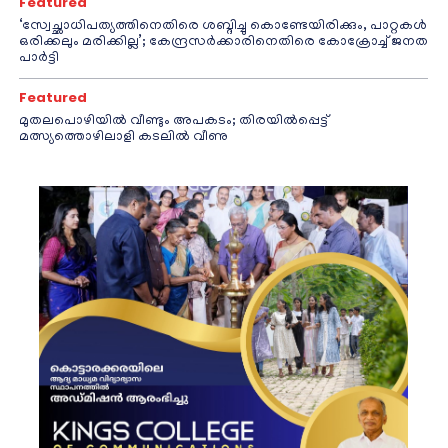
Featured
‘സ്വേച്ഛാധിപത്യത്തിനെതിരെ ശബ്ദിച്ചു കൊണ്ടേയിരിക്കും, പാറ്റകൾ
ഒരിക്കലും മരിക്കില്ല’; കേന്ദ്രസർക്കാരിനെതിരെ കോക്രോച്ച് ജനത
പാർട്ടി
Featured
മുതലപൊഴിയിൽ വീണ്ടും അപകടം; തിരയിൽപ്പെട്ട്
മത്സ്യത്തൊഴിലാളി കടലിൽ വീണു