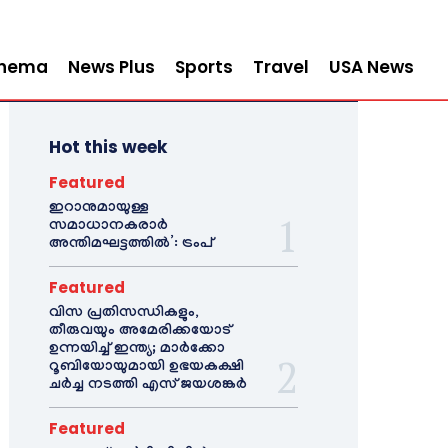
inema
News Plus
Sports
Travel
USA News
Hot this week
Featured
ഇറാനുമായുള്ള
സമാധാനകരാർ
അന്തിമഘട്ടത്തിൽ‌’: ട്രംപ്
Featured
വിസ പ്രതിസന്ധികളും,
തീരുവയും അമേരിക്കയോട്
ഉന്നയിച്ച് ഇന്ത്യ; മാർക്കോ
റൂബിയോയുമായി ഉഭയകക്ഷി
ചർച്ച നടത്തി എസ് ജയശങ്കർ
Featured