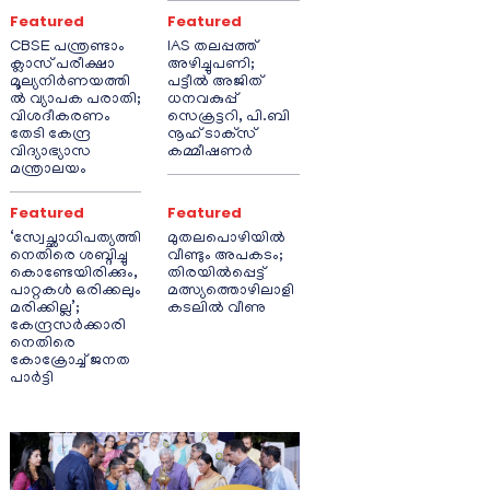
Featured
Featured
CBSE പന്ത്രണ്ടാം
IAS തലപ്പത്ത്
ക്ലാസ് പരീക്ഷാ
അഴിച്ചുപണി;
മൂല്യനിർണയത്തി
പട്ടീല്‍ അജിത്
ൽ വ്യാപക പരാതി;
ധനവകുപ്പ്
വിശദീകരണം
സെക്രട്ടറി, പി.ബി
തേടി കേന്ദ്ര
നൂഹ് ടാക്‌സ്
വിദ്യാഭ്യാസ
കമ്മീഷണര്‍
മന്ത്രാലയം
Featured
Featured
‘സ്വേച്ഛാധിപത്യത്തി
മുതലപൊഴിയിൽ
നെതിരെ ശബ്ദിച്ചു
വീണ്ടും അപകടം;
കൊണ്ടേയിരിക്കും,
തിരയിൽപ്പെട്ട്
പാറ്റകൾ ഒരിക്കലും
മത്സ്യത്തൊഴിലാളി
മരിക്കില്ല’;
കടലിൽ വീണു
കേന്ദ്രസർക്കാരി
നെതിരെ
കോക്രോച്ച് ജനത
പാർട്ടി