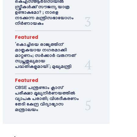
കെഎസ്ആർടിസിയിൽ
സ്ത്രീകൾക്ക് സൗജന്യ യാത്ര
ഉണ്ടാകുമോ? ; നാളെ
നടക്കുന്ന മന്ത്രിസഭായോഗം
നിർണായകം
Featured
‘കൊച്ചിയെ രാജ്യത്തിന്
മാതൃകയായ നഗരമാക്കി
മാറ്റണം; സർക്കാർ വരുന്നത്
സ്വപ്നതുല്യമായ
പദ്ധതികളുമായി’; മുഖ്യമന്ത്രി
Featured
CBSE പന്ത്രണ്ടാം ക്ലാസ്
പരീക്ഷാ മൂല്യനിർണയത്തിൽ
വ്യാപക പരാതി; വിശദീകരണം
തേടി കേന്ദ്ര വിദ്യാഭ്യാസ
മന്ത്രാലയം