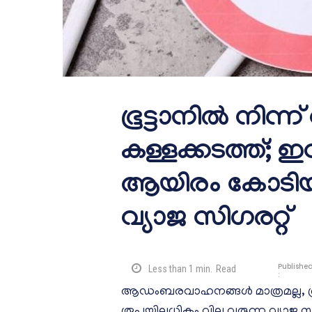
ഭൂട്ടാനിൽ നിന്ന്
കള്ളക്കടത്ത്; ഇ
ആയിരം കോടിയ
വ്യാജ സിഗരറ്റ്
Publishe
Less than 1
min.
Read
:
ആഡംബരവാഹനങ്ങൾ മാത്രമല്ല, ഭൂ
രൂപയിലധികം വില വരുന്ന വ്യാജ സിഗരറ്