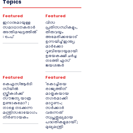
Topics
Featured
Featured
ഇറാനുമായുള്ള
വിസ
സമാധാനകരാർ
പ്രതിസന്ധികളും,
അന്തിമഘട്ടത്തിൽ‌’
തീരുവയും
: ട്രംപ്
അമേരിക്കയോട്
ഉന്നയിച്ച് ഇന്ത്യ;
മാർക്കോ
റൂബിയോയുമായി
ഉഭയകക്ഷി ചർച്ച
നടത്തി എസ്
ജയശങ്കർ
Featured
Featured
കെഎസ്ആർടി
‘കൊച്ചിയെ
സിയിൽ
രാജ്യത്തിന്
സ്ത്രീകൾക്ക്
മാതൃകയായ
സൗജന്യ യാത്ര
നഗരമാക്കി
ഉണ്ടാകുമോ? ;
മാറ്റണം;
നാളെ നടക്കുന്ന
സർക്കാർ
മന്ത്രിസഭായോഗം
വരുന്നത്
നിർണായകം
സ്വപ്നതുല്യമായ
പദ്ധതികളുമായി’;
മുഖ്യമന്ത്രി