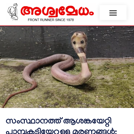
സംസ്ഥാനത്ത് ആശങ്കയേറ്റി
പാമ്പുകടിയേറ്റുള്ള മരണങ്ങള്‍;