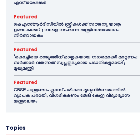
എസ് ജയശങ്കർ
Featured
കെഎസ്ആർടിസിയിൽ സ്ത്രീകൾക്ക് സൗജന്യ യാത്ര
ഉണ്ടാകുമോ? ; നാളെ നടക്കുന്ന മന്ത്രിസഭായോഗം
നിർണായകം
Featured
‘കൊച്ചിയെ രാജ്യത്തിന് മാതൃകയായ നഗരമാക്കി മാറ്റണം;
സർക്കാർ വരുന്നത് സ്വപ്നതുല്യമായ പദ്ധതികളുമായി’;
മുഖ്യമന്ത്രി
Featured
CBSE പന്ത്രണ്ടാം ക്ലാസ് പരീക്ഷാ മൂല്യനിർണയത്തിൽ
വ്യാപക പരാതി; വിശദീകരണം തേടി കേന്ദ്ര വിദ്യാഭ്യാസ
മന്ത്രാലയം
Topics