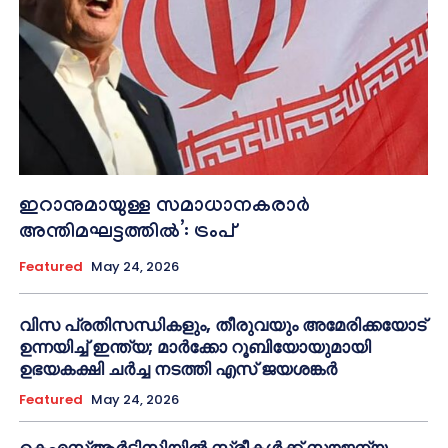
ഇറാനുമായുള്ള സമാധാനകരാർ
അന്തിമഘട്ടത്തിൽ‌’: ട്രംപ്
Featured
May 24, 2026
വിസ പ്രതിസന്ധികളും, തീരുവയും അമേരിക്കയോട്
ഉന്നയിച്ച് ഇന്ത്യ; മാർക്കോ റൂബിയോയുമായി
ഉഭയകക്ഷി ചർച്ച നടത്തി എസ് ജയശങ്കർ
Featured
May 24, 2026
കെഎസ്ആർടിസിയിൽ സ്ത്രീകൾക്ക് സൗജന്യ