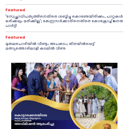
Featured
‘സ്വേച്ഛാധിപത്യത്തിനെതിരെ ശബ്ദിച്ചു കൊണ്ടേയിരിക്കും, പാറ്റകൾ
ഒരിക്കലും മരിക്കില്ല’; കേന്ദ്രസർക്കാരിനെതിരെ കോക്രോച്ച് ജനത
പാർട്ടി
Featured
മുതലപൊഴിയിൽ വീണ്ടും അപകടം; തിരയിൽപ്പെട്ട്
മത്സ്യത്തൊഴിലാളി കടലിൽ വീണു