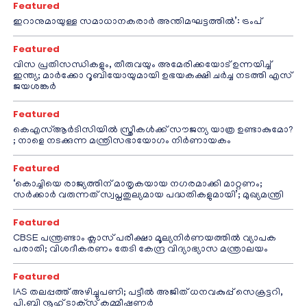
Featured
ഇറാനുമായുള്ള സമാധാനകരാർ അന്തിമഘട്ടത്തിൽ‌’: ട്രംപ്
Featured
വിസ പ്രതിസന്ധികളും, തീരുവയും അമേരിക്കയോട് ഉന്നയിച്ച്
ഇന്ത്യ; മാർക്കോ റൂബിയോയുമായി ഉഭയകക്ഷി ചർച്ച നടത്തി എസ്
ജയശങ്കർ
Featured
കെഎസ്ആർടിസിയിൽ സ്ത്രീകൾക്ക് സൗജന്യ യാത്ര ഉണ്ടാകുമോ?
; നാളെ നടക്കുന്ന മന്ത്രിസഭായോഗം നിർണായകം
Featured
‘കൊച്ചിയെ രാജ്യത്തിന് മാതൃകയായ നഗരമാക്കി മാറ്റണം;
സർക്കാർ വരുന്നത് സ്വപ്നതുല്യമായ പദ്ധതികളുമായി’; മുഖ്യമന്ത്രി
Featured
CBSE പന്ത്രണ്ടാം ക്ലാസ് പരീക്ഷാ മൂല്യനിർണയത്തിൽ വ്യാപക
പരാതി; വിശദീകരണം തേടി കേന്ദ്ര വിദ്യാഭ്യാസ മന്ത്രാലയം
Featured
IAS തലപ്പത്ത് അഴിച്ചുപണി; പട്ടീല്‍ അജിത് ധനവകുപ്പ് സെക്രട്ടറി,
പി.ബി നൂഹ് ടാക്‌സ് കമ്മീഷണര്‍