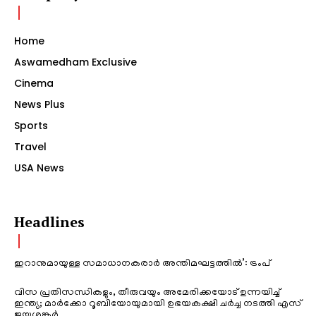
Home
Aswamedham Exclusive
Cinema
News Plus
Sports
Travel
USA News
Headlines
ഇറാനുമായുള്ള സമാധാനകരാർ അന്തിമഘട്ടത്തിൽ‌’: ട്രംപ്
വിസ പ്രതിസന്ധികളും, തീരുവയും അമേരിക്കയോട് ഉന്നയിച്ച്
ഇന്ത്യ; മാർക്കോ റൂബിയോയുമായി ഉഭയകക്ഷി ചർച്ച നടത്തി എസ്
ജയശങ്കർ