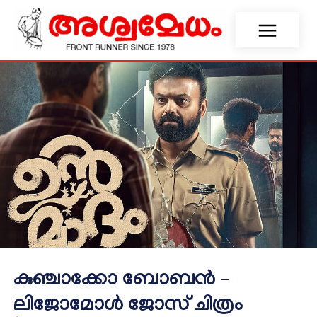
കുഞ്ചാക്കോ ബോബൻ –
ലിജോമോൾ ജോസ് ചിത്രം