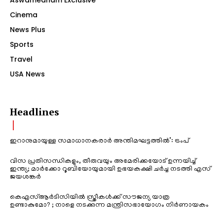
Aswamedham Exclusive
Cinema
News Plus
Sports
Travel
USA News
Headlines
ഇറാനുമായുള്ള സമാധാനകരാർ അന്തിമഘട്ടത്തിൽ‌’: ട്രംപ്
വിസ പ്രതിസന്ധികളും, തീരുവയും അമേരിക്കയോട് ഉന്നയിച്ച്
ഇന്ത്യ; മാർക്കോ റൂബിയോയുമായി ഉഭയകക്ഷി ചർച്ച നടത്തി എസ്
ജയശങ്കർ
കെഎസ്ആർടിസിയിൽ സ്ത്രീകൾക്ക് സൗജന്യ യാത്ര
ഉണ്ടാകുമോ? ; നാളെ നടക്കുന്ന മന്ത്രിസഭായോഗം നിർണായകം