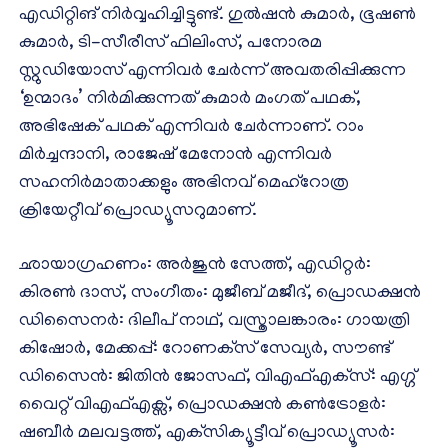
എഡിറ്റിങ് നിർവ്വഹിച്ചിട്ടുണ്ട്. ഗുൽഷൻ കുമാർ, ഭൂഷൺ
കുമാർ, ടി-സീരീസ് ഫിലിംസ്, പനോരമ
സ്റ്റുഡിയോസ് എന്നിവർ ചേർന്ന് അവതരിപ്പിക്കുന്ന
‘ഉന്മാദം’ നിർമിക്കുന്നത് കുമാർ മംഗത് പഥക്,
അഭിഷേക് പഥക് എന്നിവർ ചേർന്നാണ്. റാം
മിർച്ചന്ദാനി, രാജേഷ് മേനോൻ എന്നിവർ
സഹനിർമാതാക്കളും അഭിനവ് മെഹ്‌റോത്ര
ക്രിയേറ്റീവ് പ്രൊഡ്യൂസറുമാണ്.
ഛായാഗ്രഹണം: അർജുൻ സേത്ത്, എഡിറ്റർ:
കിരൺ ദാസ്, സംഗീതം: മുജീബ് മജീദ്, പ്രൊഡക്ഷൻ
ഡിസൈനർ: ദിലീപ് നാഥ്, വസ്ത്രാലങ്കാരം: ഗായത്രി
കിഷോർ, മേക്കപ്പ്: റോണക്‌സ് സേവ്യർ, സൗണ്ട്
ഡിസൈൻ: ജിതിൻ ജോസഫ്, വിഎഫ്എക്‌സ്: എഗ്ഗ്
വൈറ്റ് വിഎഫ്എക്സ്, പ്രൊഡക്ഷൻ കൺട്രോളർ:
ഷബീർ മലവട്ടത്ത്, എക്‌സിക്യൂട്ടീവ് പ്രൊഡ്യൂസർ: