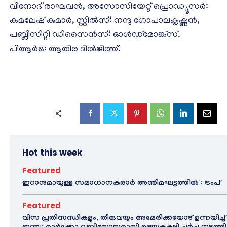
വിനോദ് രാഘവൻ, അസോസിയേറ്റ് പ്രൊഡ്യൂസർ:
കമലേഷ് കുമാർ, സ്റ്റിൽസ്: നന്ദു ഗോപാലകൃഷ്ണൻ,
പബ്ലിസിറ്റി ഡിസൈൻസ്: ഓൾഡ്‌മോങ്ക്സ്.
പിആർഒ: ആതിര ദിൽജിത്ത്.
Hot this week
Featured
ഇറാനുമായുള്ള സമാധാനകരാർ അന്തിമഘട്ടത്തിൽ‌’: ട്രംപ്
Featured
വിസ പ്രതിസന്ധികളും, തീരുവയും അമേരിക്കയോട് ഉന്നയിച്ച്