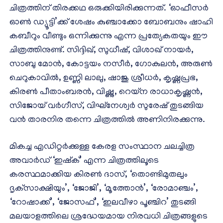
ചിത്രത്തിന് തിരക്കഥ ഒരുക്കിയിരിക്കുന്നത്. ‘ഓഫീസർ
ഓൺ ഡ്യൂട്ടി’ക്ക് ശേഷം കുഞ്ചാക്കോ ബോബനും ഷാഹി
കബീറും വീണ്ടും ഒന്നിക്കുന്നു എന്ന പ്രത്യേകതയും ഈ
ചിത്രത്തിനുണ്ട്. സിദ്ദിഖ്, സുധീഷ്, വിശാഖ് നായർ,
സാബു മോൻ, കോട്ടയം നസീർ, ഗോകുലൻ, അരുൺ
ചെറുകാവിൽ, ഉണ്ണി ലാലു, ഷാജു ശ്രീധർ, കൃഷ്ണപ്രഭ,
കിരൺ പീതാംബരൻ, വിഷ്ണു, റെയ്ന രാധാകൃഷ്ണൻ,
സിജോയ് വർഗീസ്, വിഘ്നേശ്വർ സുരേഷ് തുടങ്ങിയ
വൻ താരനിര തന്നെ ചിത്രത്തിൽ അണിനിരക്കുന്നു.
മികച്ച എഡിറ്റർക്കുള്ള കേരള സംസ്ഥാന ചലച്ചിത്ര
അവാർഡ് ‘ഇഷ്‌ക്’ എന്ന ചിത്രത്തിലൂടെ
കരസ്ഥമാക്കിയ കിരൺ ദാസ്, ‘തൊണ്ടിമുതലും
ദൃക്‌സാക്ഷിയും’, ‘ജോജി’, ‘മൂത്തോൻ’, ‘രോമാഞ്ചം’,
‘റോഷാക്ക്’, ‘ജോസഫ്’, ‘ഇലവീഴാ പൂഞ്ചിറ’ തുടങ്ങി
മലയാളത്തിലെ ശ്രദ്ധേയമായ നിരവധി ചിത്രങ്ങളുടെ