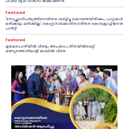
പി.ബി നൂഹ് ടാക്‌സ് കമ്മീഷണര്‍
Featured
‘സ്വേച്ഛാധിപത്യത്തിനെതിരെ ശബ്ദിച്ചു കൊണ്ടേയിരിക്കും, പാറ്റകൾ
ഒരിക്കലും മരിക്കില്ല’; കേന്ദ്രസർക്കാരിനെതിരെ കോക്രോച്ച് ജനത
പാർട്ടി
Featured
മുതലപൊഴിയിൽ വീണ്ടും അപകടം; തിരയിൽപ്പെട്ട്
മത്സ്യത്തൊഴിലാളി കടലിൽ വീണു