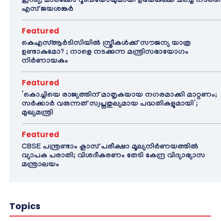
ഇന്ത്യ; മാർക്കോ റൂബിയോയുമായി ഉഭയകക്ഷി ചർച്ച നടത്തി
എസ് ജയശങ്കർ
Featured
കെഎസ്ആർടിസിയിൽ സ്ത്രീകൾക്ക് സൗജന്യ യാത്ര
ഉണ്ടാകുമോ? ; നാളെ നടക്കുന്ന മന്ത്രിസഭായോഗം
നിർണായകം
Featured
‘കൊച്ചിയെ രാജ്യത്തിന് മാതൃകയായ നഗരമാക്കി മാറ്റണം;
സർക്കാർ വരുന്നത് സ്വപ്നതുല്യമായ പദ്ധതികളുമായി’;
മുഖ്യമന്ത്രി
Featured
CBSE പന്ത്രണ്ടാം ക്ലാസ് പരീക്ഷാ മൂല്യനിർണയത്തിൽ
വ്യാപക പരാതി; വിശദീകരണം തേടി കേന്ദ്ര വിദ്യാഭ്യാസ
മന്ത്രാലയം
Topics