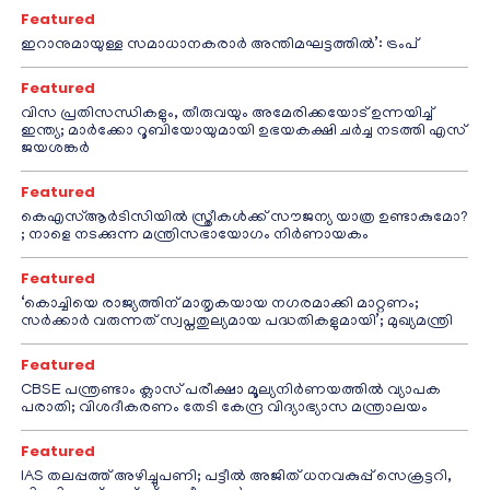
Featured
ഇറാനുമായുള്ള സമാധാനകരാർ അന്തിമഘട്ടത്തിൽ‌’: ട്രംപ്
Featured
വിസ പ്രതിസന്ധികളും, തീരുവയും അമേരിക്കയോട് ഉന്നയിച്ച്
ഇന്ത്യ; മാർക്കോ റൂബിയോയുമായി ഉഭയകക്ഷി ചർച്ച നടത്തി എസ്
ജയശങ്കർ
Featured
കെഎസ്ആർടിസിയിൽ സ്ത്രീകൾക്ക് സൗജന്യ യാത്ര ഉണ്ടാകുമോ?
; നാളെ നടക്കുന്ന മന്ത്രിസഭായോഗം നിർണായകം
Featured
‘കൊച്ചിയെ രാജ്യത്തിന് മാതൃകയായ നഗരമാക്കി മാറ്റണം;
സർക്കാർ വരുന്നത് സ്വപ്നതുല്യമായ പദ്ധതികളുമായി’; മുഖ്യമന്ത്രി
Featured
CBSE പന്ത്രണ്ടാം ക്ലാസ് പരീക്ഷാ മൂല്യനിർണയത്തിൽ വ്യാപക
പരാതി; വിശദീകരണം തേടി കേന്ദ്ര വിദ്യാഭ്യാസ മന്ത്രാലയം
Featured
IAS തലപ്പത്ത് അഴിച്ചുപണി; പട്ടീല്‍ അജിത് ധനവകുപ്പ് സെക്രട്ടറി,