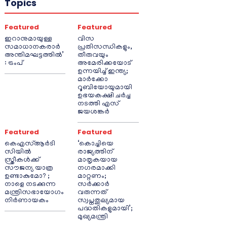
Topics
Featured
Featured
ഇറാനുമായുള്ള
വിസ
സമാധാനകരാർ
പ്രതിസന്ധികളും,
അന്തിമഘട്ടത്തിൽ‌’
തീരുവയും
: ട്രംപ്
അമേരിക്കയോട്
ഉന്നയിച്ച് ഇന്ത്യ;
മാർക്കോ
റൂബിയോയുമായി
ഉഭയകക്ഷി ചർച്ച
നടത്തി എസ്
ജയശങ്കർ
Featured
Featured
കെഎസ്ആർടി
‘കൊച്ചിയെ
സിയിൽ
രാജ്യത്തിന്
സ്ത്രീകൾക്ക്
മാതൃകയായ
സൗജന്യ യാത്ര
നഗരമാക്കി
ഉണ്ടാകുമോ? ;
മാറ്റണം;
നാളെ നടക്കുന്ന
സർക്കാർ
മന്ത്രിസഭായോഗം
വരുന്നത്
നിർണായകം
സ്വപ്നതുല്യമായ
പദ്ധതികളുമായി’;
മുഖ്യമന്ത്രി