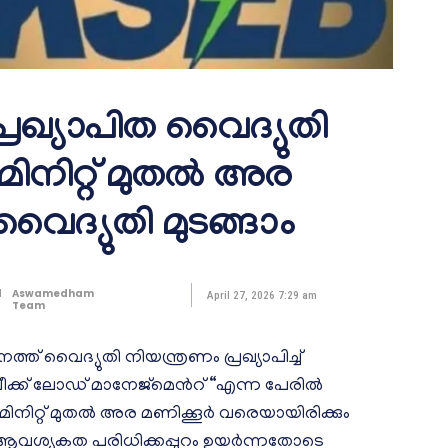
രഖ്യാപിത വൈദ്യുതി
മിനിറ്റ് മുതൽ അര
ൈദ്യുതി മുടങ്ങാം
d
Aswamedham
April 27, 2026 7:29 am
Team
്ത് വൈദ്യുതി നിയന്ത്രണം പ്രഖ്യാപിച്ച്
ക്ക് ലോഡ് മാനേജ്മെന്‍റ് “എന്ന പേരില്‍
ിനിറ്റ് മുതൽ അര മണിക്കൂർ വരെയായിരിക്കും
ി ആവശ്യകത പരിധിക്കപ്പുറം ഉയർന്നതോടെ