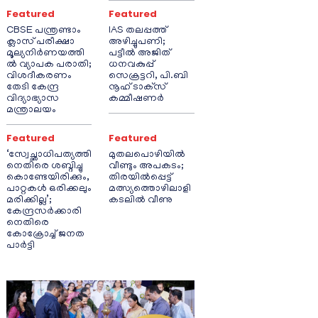
Featured
Featured
CBSE പന്ത്രണ്ടാം
IAS തലപ്പത്ത്
ക്ലാസ് പരീക്ഷാ
അഴിച്ചുപണി;
മൂല്യനിർണയത്തി
പട്ടീല്‍ അജിത്
ൽ വ്യാപക പരാതി;
ധനവകുപ്പ്
വിശദീകരണം
സെക്രട്ടറി, പി.ബി
തേടി കേന്ദ്ര
നൂഹ് ടാക്‌സ്
വിദ്യാഭ്യാസ
കമ്മീഷണര്‍
മന്ത്രാലയം
Featured
Featured
‘സ്വേച്ഛാധിപത്യത്തി
മുതലപൊഴിയിൽ
നെതിരെ ശബ്ദിച്ചു
വീണ്ടും അപകടം;
കൊണ്ടേയിരിക്കും,
തിരയിൽപ്പെട്ട്
പാറ്റകൾ ഒരിക്കലും
മത്സ്യത്തൊഴിലാളി
മരിക്കില്ല’;
കടലിൽ വീണു
കേന്ദ്രസർക്കാരി
നെതിരെ
കോക്രോച്ച് ജനത
പാർട്ടി