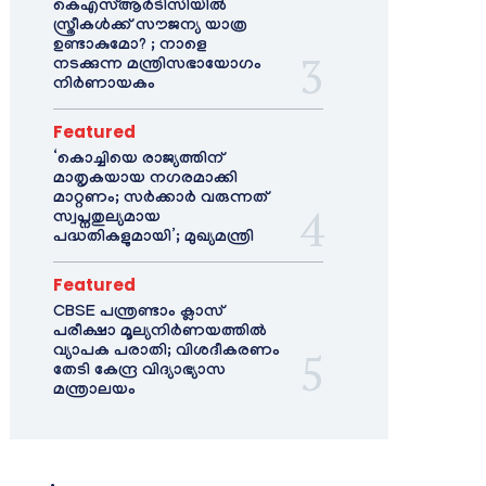
കെഎസ്ആർടിസിയിൽ
സ്ത്രീകൾക്ക് സൗജന്യ യാത്ര
ഉണ്ടാകുമോ? ; നാളെ
നടക്കുന്ന മന്ത്രിസഭായോഗം
നിർണായകം
Featured
‘കൊച്ചിയെ രാജ്യത്തിന്
മാതൃകയായ നഗരമാക്കി
മാറ്റണം; സർക്കാർ വരുന്നത്
സ്വപ്നതുല്യമായ
പദ്ധതികളുമായി’; മുഖ്യമന്ത്രി
Featured
CBSE പന്ത്രണ്ടാം ക്ലാസ്
പരീക്ഷാ മൂല്യനിർണയത്തിൽ
വ്യാപക പരാതി; വിശദീകരണം
തേടി കേന്ദ്ര വിദ്യാഭ്യാസ
മന്ത്രാലയം