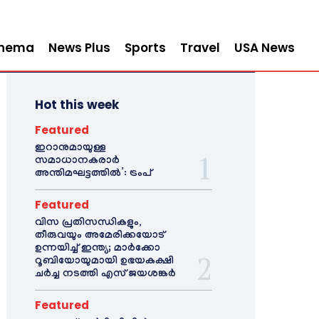
inema
News Plus
Sports
Travel
USA News
Hot this week
Featured
ഇറാനുമായുള്ള
സമാധാനകരാർ
അന്തിമഘട്ടത്തിൽ‌’: ട്രംപ്
Featured
വിസ പ്രതിസന്ധികളും,
തീരുവയും അമേരിക്കയോട്
ഉന്നയിച്ച് ഇന്ത്യ; മാർക്കോ
റൂബിയോയുമായി ഉഭയകക്ഷി
ചർച്ച നടത്തി എസ് ജയശങ്കർ
Featured