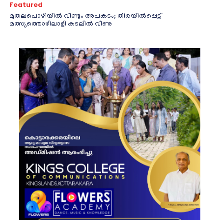
Featured
മുതലപൊഴിയിൽ വീണ്ടും അപകടം; തിരയിൽപ്പെട്ട്
മത്സ്യത്തൊഴിലാളി കടലിൽ വീണു