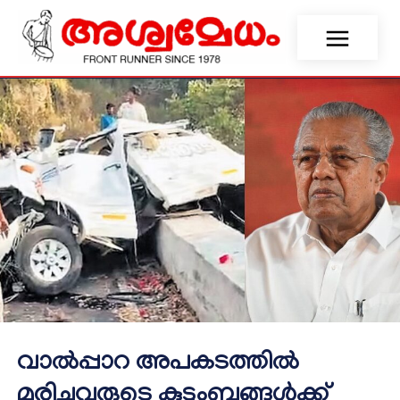
വാല്‍പ്പാറ അപകടത്തില്‍
മരിച്ചവരുടെ കുടുംബങ്ങള്‍ക്ക്