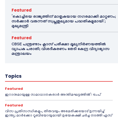
Featured
‘കൊച്ചിയെ രാജ്യത്തിന് മാതൃകയായ നഗരമാക്കി മാറ്റണം;
സർക്കാർ വരുന്നത് സ്വപ്നതുല്യമായ പദ്ധതികളുമായി’;
മുഖ്യമന്ത്രി
Featured
CBSE പന്ത്രണ്ടാം ക്ലാസ് പരീക്ഷാ മൂല്യനിർണയത്തിൽ
വ്യാപക പരാതി; വിശദീകരണം തേടി കേന്ദ്ര വിദ്യാഭ്യാസ
മന്ത്രാലയം
Topics
Featured
ഇറാനുമായുള്ള സമാധാനകരാർ അന്തിമഘട്ടത്തിൽ‌’: ട്രംപ്
Featured
വിസ പ്രതിസന്ധികളും, തീരുവയും അമേരിക്കയോട് ഉന്നയിച്ച്
ഇന്ത്യ; മാർക്കോ റൂബിയോയുമായി ഉഭയകക്ഷി ചർച്ച നടത്തി എസ്