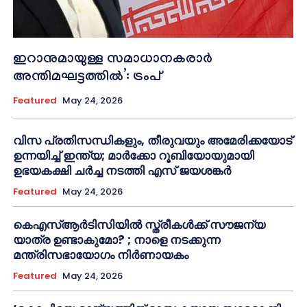
ഇറാനുമായുള്ള സമാധാനകരാർ
അന്തിമഘട്ടത്തിൽ‌’: ട്രംപ്
Featured
May 24, 2026
വിസ പ്രതിസന്ധികളും, തീരുവയും അമേരിക്കയോട്
ഉന്നയിച്ച് ഇന്ത്യ; മാർക്കോ റൂബിയോയുമായി
ഉഭയകക്ഷി ചർച്ച നടത്തി എസ് ജയശങ്കർ
Featured
May 24, 2026
കെഎസ്ആർടിസിയിൽ സ്ത്രീകൾക്ക് സൗജന്യ
യാത്ര ഉണ്ടാകുമോ? ; നാളെ നടക്കുന്ന
മന്ത്രിസഭായോഗം നിർണായകം
Featured
May 24, 2026