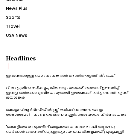
News Plus
Sports
Travel
USA News
Headlines
ഇറാനുമായുള്ള സമാധാനകരാർ അന്തിമഘട്ടത്തിൽ‌’: ട്രംപ്
വിസ പ്രതിസന്ധികളും, തീരുവയും അമേരിക്കയോട് ഉന്നയിച്ച്
ഇന്ത്യ; മാർക്കോ റൂബിയോയുമായി ഉഭയകക്ഷി ചർച്ച നടത്തി എസ്
ജയശങ്കർ
കെഎസ്ആർടിസിയിൽ സ്ത്രീകൾക്ക് സൗജന്യ യാത്ര
ഉണ്ടാകുമോ? ; നാളെ നടക്കുന്ന മന്ത്രിസഭായോഗം നിർണായകം
‘കൊച്ചിയെ രാജ്യത്തിന് മാതൃകയായ നഗരമാക്കി മാറ്റണം;
സർക്കാർ വരുന്നത് സ്വപ്നതുല്യമായ പദ്ധതികളുമായി’; മുഖ്യമന്ത്രി