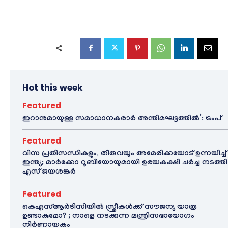
Hot this week
Featured
ഇറാനുമായുള്ള സമാധാനകരാർ അന്തിമഘട്ടത്തിൽ‌’: ട്രംപ്
Featured
വിസ പ്രതിസന്ധികളും, തീരുവയും അമേരിക്കയോട് ഉന്നയിച്ച്
ഇന്ത്യ; മാർക്കോ റൂബിയോയുമായി ഉഭയകക്ഷി ചർച്ച നടത്തി
എസ് ജയശങ്കർ
Featured
കെഎസ്ആർടിസിയിൽ സ്ത്രീകൾക്ക് സൗജന്യ യാത്ര
ഉണ്ടാകുമോ? ; നാളെ നടക്കുന്ന മന്ത്രിസഭായോഗം
നിർണായകം