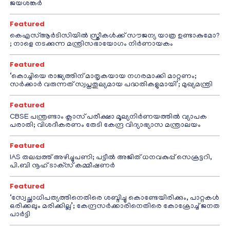
ജയശങ്കർ
Featured
കെഎസ്ആർടിസിയിൽ സ്ത്രീകൾക്ക് സൗജന്യ യാത്ര ഉണ്ടാകുമോ?
; നാളെ നടക്കുന്ന മന്ത്രിസഭായോഗം നിർണായകം
Featured
‘കൊച്ചിയെ രാജ്യത്തിന് മാതൃകയായ നഗരമാക്കി മാറ്റണം;
സർക്കാർ വരുന്നത് സ്വപ്നതുല്യമായ പദ്ധതികളുമായി’; മുഖ്യമന്ത്രി
Featured
CBSE പന്ത്രണ്ടാം ക്ലാസ് പരീക്ഷാ മൂല്യനിർണയത്തിൽ വ്യാപക
പരാതി; വിശദീകരണം തേടി കേന്ദ്ര വിദ്യാഭ്യാസ മന്ത്രാലയം
Featured
IAS തലപ്പത്ത് അഴിച്ചുപണി; പട്ടീല്‍ അജിത് ധനവകുപ്പ് സെക്രട്ടറി,
പി.ബി നൂഹ് ടാക്‌സ് കമ്മീഷണര്‍
Featured
‘സ്വേച്ഛാധിപത്യത്തിനെതിരെ ശബ്ദിച്ചു കൊണ്ടേയിരിക്കും, പാറ്റകൾ
ഒരിക്കലും മരിക്കില്ല’; കേന്ദ്രസർക്കാരിനെതിരെ കോക്രോച്ച് ജനത
പാർട്ടി