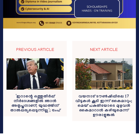
PREVIOUS ARTICLE
NEXT ARTICLE
‘ഇറാന്റെ ഒത്തുതീർപ്പ്
വയനാട് ടൗണ്‍ഷിപ്പിലെ 17
നിർദേശങ്ങളിൽ ഞാൻ
വീടുകള്‍ കൂടി ഇന്ന് കൈമാറും;
അതൃപ്തനാണ്; യുദ്ധത്തിന്
മെയ് പകുതിയോടെ മുഴുവന്‍
താൽപ്പര്യപ്പെടുന്നില്ല’; ട്രംപ്
കൈമാറാന്‍ കഴിയുമെന്ന്
ഊരാളുങ്കല്‍