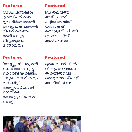
Featured
Featured
CBSE പന്ത്രണ്ടാം
IAS തലപ്പത്ത്
ക്ലാസ് പരീക്ഷാ
അഴിച്ചുപണി;
മൂല്യനിർണയത്തി
പട്ടീല്‍ അജിത്
ൽ വ്യാപക പരാതി;
ധനവകുപ്പ്
വിശദീകരണം
സെക്രട്ടറി, പി.ബി
തേടി കേന്ദ്ര
നൂഹ് ടാക്‌സ്
വിദ്യാഭ്യാസ
കമ്മീഷണര്‍
മന്ത്രാലയം
Featured
Featured
‘സ്വേച്ഛാധിപത്യത്തി
മുതലപൊഴിയിൽ
നെതിരെ ശബ്ദിച്ചു
വീണ്ടും അപകടം;
കൊണ്ടേയിരിക്കും,
തിരയിൽപ്പെട്ട്
പാറ്റകൾ ഒരിക്കലും
മത്സ്യത്തൊഴിലാളി
മരിക്കില്ല’;
കടലിൽ വീണു
കേന്ദ്രസർക്കാരി
നെതിരെ
കോക്രോച്ച് ജനത
പാർട്ടി