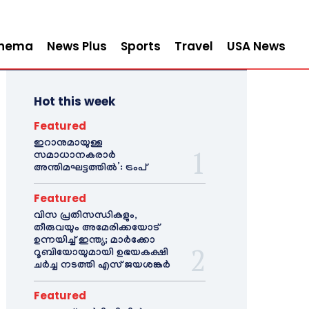
inema
News Plus
Sports
Travel
USA News
Hot this week
Featured
ഇറാനുമായുള്ള
സമാധാനകരാർ
അന്തിമഘട്ടത്തിൽ‌’: ട്രംപ്
Featured
വിസ പ്രതിസന്ധികളും,
തീരുവയും അമേരിക്കയോട്
ഉന്നയിച്ച് ഇന്ത്യ; മാർക്കോ
റൂബിയോയുമായി ഉഭയകക്ഷി
ചർച്ച നടത്തി എസ് ജയശങ്കർ
Featured