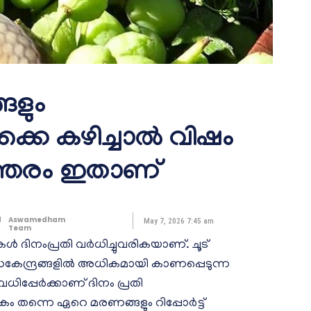
്ങളും
ക്കെ കഴിച്ചാൽ വിഷം
ത്തരം ഇതാണ്
d
Aswamedham
May 7, 2026 7:45 am
Team
ൾ ദിനംപ്രതി വർധിച്ചുവരികയാണ്. ചൂട്
േന്ദ്രങ്ങളിൽ അധികമായി കാണപ്പെടുന്ന
വധിപ്പേർക്കാണ് ദിനം പ്രതി
ം തന്നെ ഏറെ മരണങ്ങളും റിപ്പോർട്ട്