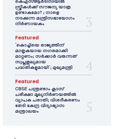
കെഎസ്ആർടിസിയിൽ
സ്ത്രീകൾക്ക് സൗജന്യ യാത്ര
ഉണ്ടാകുമോ? ; നാളെ
നടക്കുന്ന മന്ത്രിസഭായോഗം
നിർണായകം
Featured
‘കൊച്ചിയെ രാജ്യത്തിന്
മാതൃകയായ നഗരമാക്കി
മാറ്റണം; സർക്കാർ വരുന്നത്
സ്വപ്നതുല്യമായ
പദ്ധതികളുമായി’; മുഖ്യമന്ത്രി
Featured
CBSE പന്ത്രണ്ടാം ക്ലാസ്
പരീക്ഷാ മൂല്യനിർണയത്തിൽ
വ്യാപക പരാതി; വിശദീകരണം
തേടി കേന്ദ്ര വിദ്യാഭ്യാസ
മന്ത്രാലയം