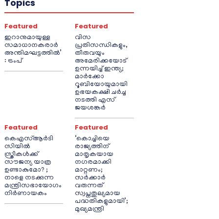
Topics
Featured
Featured
ഇറാനുമായുള്ള
വിസ
സമാധാനകരാർ
പ്രതിസന്ധികളും,
അന്തിമഘട്ടത്തിൽ‌’
തീരുവയും
: ട്രംപ്
അമേരിക്കയോട്
ഉന്നയിച്ച് ഇന്ത്യ;
മാർക്കോ
റൂബിയോയുമായി
ഉഭയകക്ഷി ചർച്ച
നടത്തി എസ്
ജയശങ്കർ
Featured
Featured
കെഎസ്ആർടി
‘കൊച്ചിയെ
സിയിൽ
രാജ്യത്തിന്
സ്ത്രീകൾക്ക്
മാതൃകയായ
സൗജന്യ യാത്ര
നഗരമാക്കി
ഉണ്ടാകുമോ? ;
മാറ്റണം;
നാളെ നടക്കുന്ന
സർക്കാർ
മന്ത്രിസഭായോഗം
വരുന്നത്
നിർണായകം
സ്വപ്നതുല്യമായ
പദ്ധതികളുമായി’;
മുഖ്യമന്ത്രി