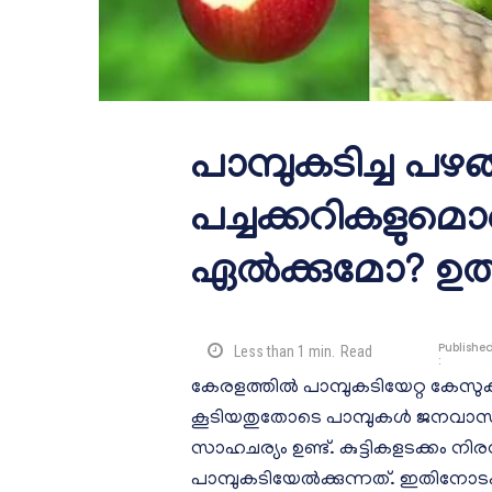
പാമ്പുകടിച്ച പഴങ
പച്ചക്കറികളുമൊ
ഏൽക്കുമോ? ഉ
Publishe
Less than 1
min.
Read
:
കേരളത്തിൽ പാമ്പുകടിയേറ്റ കേസുക
കൂടിയതുതോടെ പാമ്പുകൾ ജനവാസക
സാഹചര്യം ഉണ്ട്. കുട്ടികളടക്കം നിര
പാമ്പുകടിയേൽക്കുന്നത്. ഇതിനോടക