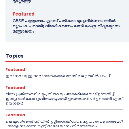
മുഖ്യമന്ത്രി
Featured
CBSE പന്ത്രണ്ടാം ക്ലാസ് പരീക്ഷാ മൂല്യനിർണയത്തിൽ
വ്യാപക പരാതി; വിശദീകരണം തേടി കേന്ദ്ര വിദ്യാഭ്യാസ
മന്ത്രാലയം
Topics
Featured
ഇറാനുമായുള്ള സമാധാനകരാർ അന്തിമഘട്ടത്തിൽ‌’: ട്രംപ്
Featured
വിസ പ്രതിസന്ധികളും, തീരുവയും അമേരിക്കയോട് ഉന്നയിച്ച്
ഇന്ത്യ; മാർക്കോ റൂബിയോയുമായി ഉഭയകക്ഷി ചർച്ച നടത്തി എസ്
ജയശങ്കർ
Featured
കെഎസ്ആർടിസിയിൽ സ്ത്രീകൾക്ക് സൗജന്യ യാത്ര ഉണ്ടാകുമോ?
; നാളെ നടക്കുന്ന മന്ത്രിസഭായോഗം നിർണായകം