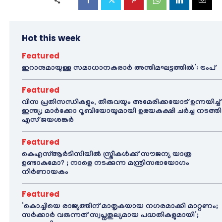
Hot this week
Featured
ഇറാനുമായുള്ള സമാധാനകരാർ അന്തിമഘട്ടത്തിൽ‌’: ട്രംപ്
Featured
വിസ പ്രതിസന്ധികളും, തീരുവയും അമേരിക്കയോട് ഉന്നയിച്ച്
ഇന്ത്യ; മാർക്കോ റൂബിയോയുമായി ഉഭയകക്ഷി ചർച്ച നടത്തി
എസ് ജയശങ്കർ
Featured
കെഎസ്ആർടിസിയിൽ സ്ത്രീകൾക്ക് സൗജന്യ യാത്ര
ഉണ്ടാകുമോ? ; നാളെ നടക്കുന്ന മന്ത്രിസഭായോഗം
നിർണായകം
Featured
‘കൊച്ചിയെ രാജ്യത്തിന് മാതൃകയായ നഗരമാക്കി മാറ്റണം;
സർക്കാർ വരുന്നത് സ്വപ്നതുല്യമായ പദ്ധതികളുമായി’;