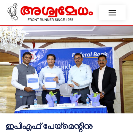
ഇപിഎഫ് പേയ്‌മെന്റിനു