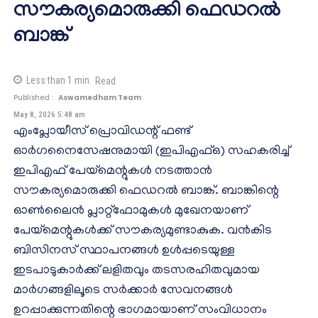
സൗകര്യമൊരുക്കി ഫെഡറൽ
ബാങ്ക്
Less than 1
min.
Read
Published :
Aswamedham Team
May 8, 2026 5:48 am
എംപ്ലോയീസ് പ്രൊവിഡന്റ് ഫണ്ട്
ഓർഗനൈസേഷനുമായി (ഇപിഎഫ്ഒ) സഹകരിച്ച്
ഇപിഎഫ് പേയ്‌മെന്റുകൾ നടത്താൻ
സൗകര്യമൊരുക്കി ഫെഡറൽ ബാങ്ക്. ബാങ്കിന്റെ
ഓൺലൈൻ പ്ലാറ്റ്‌ഫോമുകൾ മുഖേനയാണ്
പേയ്‌മെന്റുകൾക്ക് സൗകര്യമുണ്ടാകുക. വൻകിട
ബിസിനസ് സ്ഥാപനങ്ങൾ ഉൾപ്പടെയുള്ള
ഇടപാടുകാർക്ക് ലളിതവും തടസരഹിതവുമായ
മാർഗങ്ങളിലൂടെ സർക്കാർ സേവനങ്ങൾ
ഉറപ്പാക്കുന്നതിന്റെ ഭാഗമായാണ് സംവിധാനം