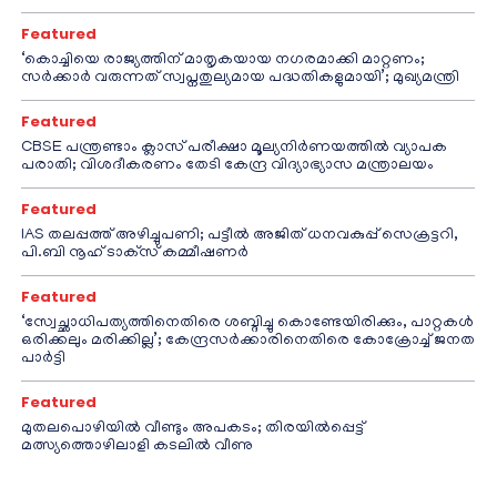
Featured
‘കൊച്ചിയെ രാജ്യത്തിന് മാതൃകയായ നഗരമാക്കി മാറ്റണം;
സർക്കാർ വരുന്നത് സ്വപ്നതുല്യമായ പദ്ധതികളുമായി’; മുഖ്യമന്ത്രി
Featured
CBSE പന്ത്രണ്ടാം ക്ലാസ് പരീക്ഷാ മൂല്യനിർണയത്തിൽ വ്യാപക
പരാതി; വിശദീകരണം തേടി കേന്ദ്ര വിദ്യാഭ്യാസ മന്ത്രാലയം
Featured
IAS തലപ്പത്ത് അഴിച്ചുപണി; പട്ടീല്‍ അജിത് ധനവകുപ്പ് സെക്രട്ടറി,
പി.ബി നൂഹ് ടാക്‌സ് കമ്മീഷണര്‍
Featured
‘സ്വേച്ഛാധിപത്യത്തിനെതിരെ ശബ്ദിച്ചു കൊണ്ടേയിരിക്കും, പാറ്റകൾ
ഒരിക്കലും മരിക്കില്ല’; കേന്ദ്രസർക്കാരിനെതിരെ കോക്രോച്ച് ജനത
പാർട്ടി
Featured
മുതലപൊഴിയിൽ വീണ്ടും അപകടം; തിരയിൽപ്പെട്ട്
മത്സ്യത്തൊഴിലാളി കടലിൽ വീണു