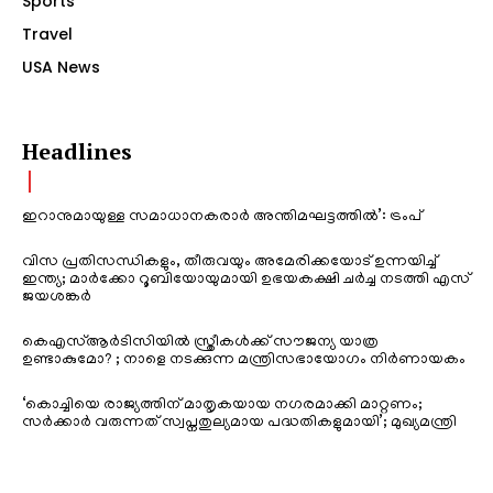
Sports
Travel
USA News
Headlines
ഇറാനുമായുള്ള സമാധാനകരാർ അന്തിമഘട്ടത്തിൽ‌’: ട്രംപ്
വിസ പ്രതിസന്ധികളും, തീരുവയും അമേരിക്കയോട് ഉന്നയിച്ച്
ഇന്ത്യ; മാർക്കോ റൂബിയോയുമായി ഉഭയകക്ഷി ചർച്ച നടത്തി എസ്
ജയശങ്കർ
കെഎസ്ആർടിസിയിൽ സ്ത്രീകൾക്ക് സൗജന്യ യാത്ര
ഉണ്ടാകുമോ? ; നാളെ നടക്കുന്ന മന്ത്രിസഭായോഗം നിർണായകം
‘കൊച്ചിയെ രാജ്യത്തിന് മാതൃകയായ നഗരമാക്കി മാറ്റണം;
സർക്കാർ വരുന്നത് സ്വപ്നതുല്യമായ പദ്ധതികളുമായി’; മുഖ്യമന്ത്രി