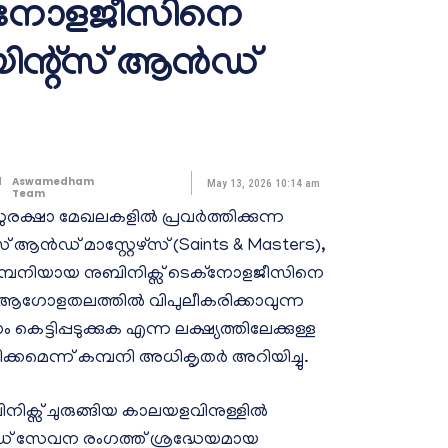
െക്നോളജീസിനെ
യിന്റ്‌സ് ആൻഡ്
d
Aswamedham
May 13, 2026 10:14 am
Team
ക്ഷാ മേഖലകളിൽ പ്രവർത്തിക്കുന്ന
ഡ് മാസ്റ്റേഴ്‌സ് (Saints & Masters),
 കമ്പനിയായ നുബിനിക്സ് ടെക്നോളജീസിനെ
്തു. ആഗോളതലത്തിൽ വിപുലീകരിക്കാവുന്ന
കെട്ടിപ്പടുക്കുക എന്ന ലക്ഷ്യത്തിലേക്കുള്ള
കമെന്ന് കമ്പനി അധികൃതർ അറിയിച്ചു.
നിക്സ് ചുരുങ്ങിയ കാലയളവിനുള്ളിൽ
്ലൗഡ് സേവന രംഗത്ത് ശ്രദ്ധേയമായ