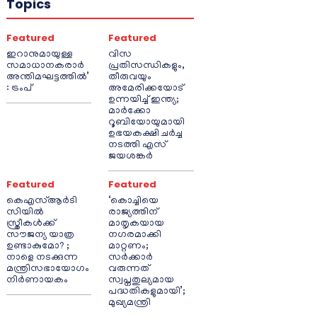
Topics
Featured
Featured
ഇറാനുമായുള്ള
വിസ
സമാധാനകരാർ
പ്രതിസന്ധികളും,
അന്തിമഘട്ടത്തിൽ‌’
തീരുവയും
: ട്രംപ്
അമേരിക്കയോട്
ഉന്നയിച്ച് ഇന്ത്യ;
മാർക്കോ
റൂബിയോയുമായി
ഉഭയകക്ഷി ചർച്ച
നടത്തി എസ്
ജയശങ്കർ
Featured
Featured
കെഎസ്ആർടി
‘കൊച്ചിയെ
സിയിൽ
രാജ്യത്തിന്
സ്ത്രീകൾക്ക്
മാതൃകയായ
സൗജന്യ യാത്ര
നഗരമാക്കി
ഉണ്ടാകുമോ? ;
മാറ്റണം;
നാളെ നടക്കുന്ന
സർക്കാർ
മന്ത്രിസഭായോഗം
വരുന്നത്
നിർണായകം
സ്വപ്നതുല്യമായ
പദ്ധതികളുമായി’;
മുഖ്യമന്ത്രി