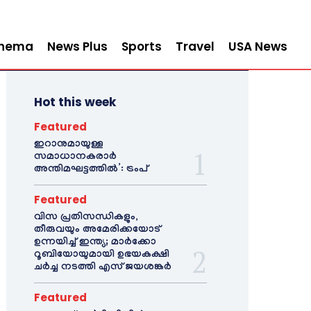
inema
News Plus
Sports
Travel
USA News
Hot this week
Featured
ഇറാനുമായുള്ള
സമാധാനകരാർ
അന്തിമഘട്ടത്തിൽ‌’: ട്രംപ്
Featured
വിസ പ്രതിസന്ധികളും,
തീരുവയും അമേരിക്കയോട്
ഉന്നയിച്ച് ഇന്ത്യ; മാർക്കോ
റൂബിയോയുമായി ഉഭയകക്ഷി
ചർച്ച നടത്തി എസ് ജയശങ്കർ
Featured