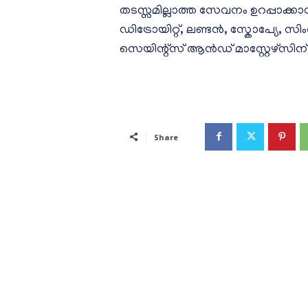
തടസ്സമില്ലാത്ത സേവനം ഉറപ്പാക്കാൻ
ഡിട്രോയിറ്റ്, ലണ്ടൻ, സ്കോപ്യേ, സിം
സെയിന്റ്‌സ് ആൻഡ് മാസ്റ്റേഴ്‌സിന് 
Share