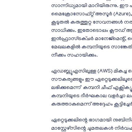
സാന്നിധ്യമായി മാറിയിരുന്നു. ഈ ഏ
മൈക്രോസോഫ്റ്റ് അസൂർ (Azure), മ
കൂടുതൽ കരുത്തുറ്റ സേവനങ്ങൾ നൽ
സാധിക്കും. ഇതോടൊപ്പം ക്ലൗഡ് 
ഇൻഫ്രാസ്ട്രക്ചർ മാനേജ്‌മെന്റ്, സ
മേഖലകളിൽ കമ്പനിയുടെ സാങ്കേതിക
നീക്കം സഹായിക്കും.
എഡബ്ല്യുഎസിലുള്ള (AWS) മികച്ച 
സൗകര്യങ്ങളും ഈ ഏറ്റെടുക്കലിലൂടെ
ലഭിക്കുമെന്ന് കമ്പനി ചീഫ് എക്സിക
കമ്പനിയുടെ ദീർഘകാല വളർച്ചാ ലക
കരുത്താകുമെന്ന് അദ്ദേഹം കൂട്ടിച്ചേർ
ഏറ്റെടുക്കലിന്റെ ഭാഗമായി നുബിന
മാസ്റ്റേഴ്‌സിന്റെ ചുമതലകൾ നിർവ