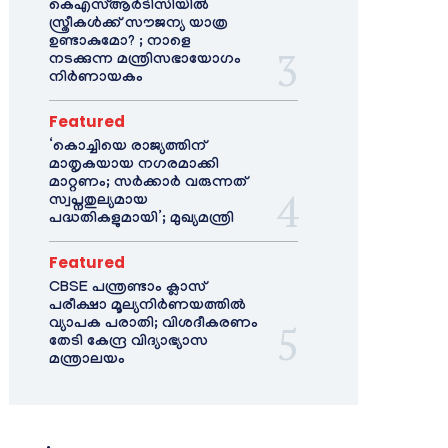
കെഎസ്ആർടിസിയിൽ
സ്ത്രീകൾക്ക് സൗജന്യ യാത്ര
ഉണ്ടാകുമോ? ; നാളെ
നടക്കുന്ന മന്ത്രിസഭായോഗം
നിർണായകം
Featured
‘കൊച്ചിയെ രാജ്യത്തിന്
മാതൃകയായ നഗരമാക്കി
മാറ്റണം; സർക്കാർ വരുന്നത്
സ്വപ്നതുല്യമായ
പദ്ധതികളുമായി’; മുഖ്യമന്ത്രി
Featured
CBSE പന്ത്രണ്ടാം ക്ലാസ്
പരീക്ഷാ മൂല്യനിർണയത്തിൽ
വ്യാപക പരാതി; വിശദീകരണം
തേടി കേന്ദ്ര വിദ്യാഭ്യാസ
മന്ത്രാലയം