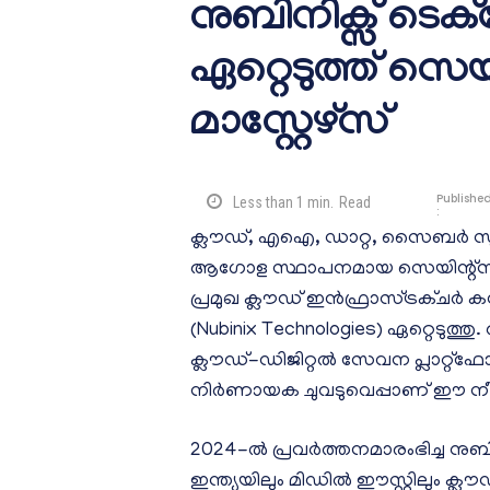
നുബിനിക്സ് ട
ഏറ്റെടുത്ത് സെ
മാസ്റ്റേഴ്‌സ്
Publishe
Less than 1
min.
Read
:
ക്ലൗഡ്, എഐ, ഡാറ്റ, സൈബർ സുര
ആഗോള സ്ഥാപനമായ സെയിന്റ്‌സ് ആൻ
പ്രമുഖ ക്ലൗഡ് ഇൻഫ്രാസ്ട്രക്ചർ
(Nubinix Technologies) ഏറ്റെടുത
ക്ലൗഡ്-ഡിജിറ്റൽ സേവന പ്ലാറ്റ്‌ഫോം 
നിർണായക ചുവടുവെപ്പാണ് ഈ നീക്
2024-ൽ പ്രവർത്തനമാരംഭിച്ച നുബി
ഇന്ത്യയിലും മിഡിൽ ഈസ്റ്റിലും ക