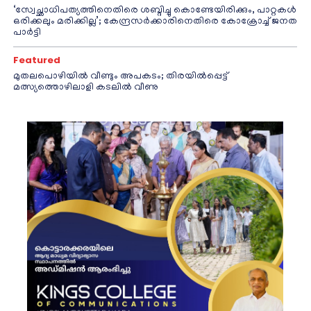
‘സ്വേച്ഛാധിപത്യത്തിനെതിരെ ശബ്ദിച്ചു കൊണ്ടേയിരിക്കും, പാറ്റകൾ
ഒരിക്കലും മരിക്കില്ല’; കേന്ദ്രസർക്കാരിനെതിരെ കോക്രോച്ച് ജനത
പാർട്ടി
Featured
മുതലപൊഴിയിൽ വീണ്ടും അപകടം; തിരയിൽപ്പെട്ട്
മത്സ്യത്തൊഴിലാളി കടലിൽ വീണു