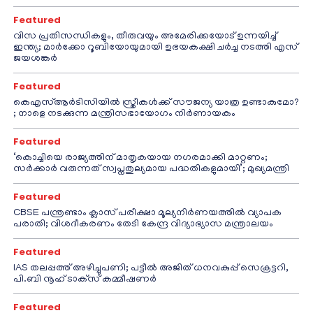
Featured
വിസ പ്രതിസന്ധികളും, തീരുവയും അമേരിക്കയോട് ഉന്നയിച്ച്
ഇന്ത്യ; മാർക്കോ റൂബിയോയുമായി ഉഭയകക്ഷി ചർച്ച നടത്തി എസ്
ജയശങ്കർ
Featured
കെഎസ്ആർടിസിയിൽ സ്ത്രീകൾക്ക് സൗജന്യ യാത്ര ഉണ്ടാകുമോ?
; നാളെ നടക്കുന്ന മന്ത്രിസഭായോഗം നിർണായകം
Featured
‘കൊച്ചിയെ രാജ്യത്തിന് മാതൃകയായ നഗരമാക്കി മാറ്റണം;
സർക്കാർ വരുന്നത് സ്വപ്നതുല്യമായ പദ്ധതികളുമായി’; മുഖ്യമന്ത്രി
Featured
CBSE പന്ത്രണ്ടാം ക്ലാസ് പരീക്ഷാ മൂല്യനിർണയത്തിൽ വ്യാപക
പരാതി; വിശദീകരണം തേടി കേന്ദ്ര വിദ്യാഭ്യാസ മന്ത്രാലയം
Featured
IAS തലപ്പത്ത് അഴിച്ചുപണി; പട്ടീല്‍ അജിത് ധനവകുപ്പ് സെക്രട്ടറി,
പി.ബി നൂഹ് ടാക്‌സ് കമ്മീഷണര്‍
Featured