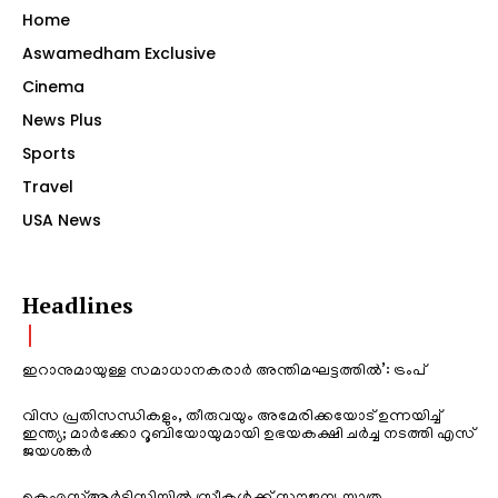
Home
Aswamedham Exclusive
Cinema
News Plus
Sports
Travel
USA News
Headlines
ഇറാനുമായുള്ള സമാധാനകരാർ അന്തിമഘട്ടത്തിൽ‌’: ട്രംപ്
വിസ പ്രതിസന്ധികളും, തീരുവയും അമേരിക്കയോട് ഉന്നയിച്ച്
ഇന്ത്യ; മാർക്കോ റൂബിയോയുമായി ഉഭയകക്ഷി ചർച്ച നടത്തി എസ്
ജയശങ്കർ