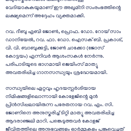
മധുരസ്മരണകൾ പങ്കിടുന്നതിനുള്ള
വേദിയാകുകയുമാണ് ഈ അലുമ്നി സംരംഭത്തിന്റെ
ലക്ഷ്യമെന്ന് അദ്ദേഹം വ്യക്തമാക്കി.
റവ. ദീബു എബി ജോൺ, പ്രൊഫ. ഡോ. റോയ് സാം
ഡാനിയേൽ, റവ. ഫാ. ഡോ. ഐസക് ബി. പ്രകാശ്,
വി. വി. ബാബുക്കുട്ടി, ജോൺ ചാക്കോ (ജോസ്
കോട്ടയം) എന്നിവർ ആശംസകൾ നേർന്നു.
പരിപാടിയുടെ ഭാഗമായി ജെയിംസ് മാത്യു
അവതരിപ്പിച്ച ഗാനസന്ധ്യയും ശ്രദ്ധേയമായി.
സന്ധ്യയിലെ ഏറ്റവും ഹൃദയസ്പർശിയായ
നിമിഷങ്ങളിലൊന്നായി കോളേജിന്റെ മുൻ
പ്രിൻസിപ്പലായിരുന്ന പരേതനായ റവ. എം. സി.
ജോണിനെ അനുസ്മരിച്ച് ടിറ്റി മാത്യു അവതരിപ്പിച്ച
ആദരാഞ്ജലി മാറി. പങ്കെടുത്തവർ കോളജ്
ജീവിതത്തിലെ അനുഭവങ്ങളും ഓർമ്മകളും പങ്കുവെച്ചത്