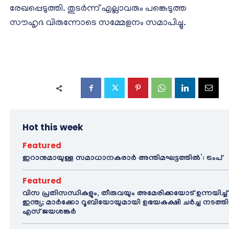
രേഖപ്പെടുത്തി. തുടർന്ന് എല്ലാവരും പങ്കെടുത്ത
സൗഹൃദ വിരുന്നോടെ സമ്മേളനം സമാപിച്ചു.
Hot this week
Featured
ഇറാനുമായുള്ള സമാധാനകരാർ അന്തിമഘട്ടത്തിൽ‌’: ട്രംപ്
Featured
വിസ പ്രതിസന്ധികളും, തീരുവയും അമേരിക്കയോട് ഉന്നയിച്ച്
ഇന്ത്യ; മാർക്കോ റൂബിയോയുമായി ഉഭയകക്ഷി ചർച്ച നടത്തി
എസ് ജയശങ്കർ