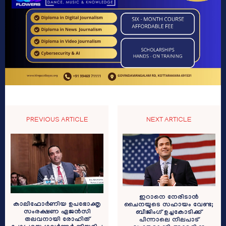
PREVIOUS ARTICLE
NEXT ARTICLE
ഇറാനെ നേരിടാൻ
കാലിഫോർണിയ ഉപഭോക്തൃ
ചൈനയുടെ സഹായം വേണ്ട;
സംരക്ഷണ ഏജൻസി
ബീജിംഗ് ഉച്ചകോടിക്ക്
തലവനായി രോഹിത്
പിന്നാലെ നിലപാട്