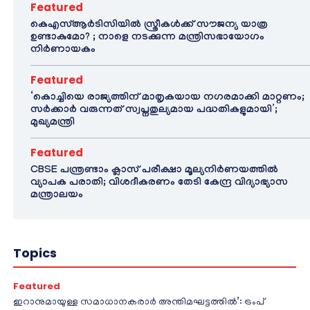
Featured
കെഎസ്ആർടിസിയിൽ സ്ത്രീകൾക്ക് സൗജന്യ യാത്ര
ഉണ്ടാകുമോ? ; നാളെ നടക്കുന്ന മന്ത്രിസഭായോഗം
നിർണായകം
Featured
‘കൊച്ചിയെ രാജ്യത്തിന് മാതൃകയായ നഗരമാക്കി മാറ്റണം;
സർക്കാർ വരുന്നത് സ്വപ്നതുല്യമായ പദ്ധതികളുമായി’;
മുഖ്യമന്ത്രി
Featured
CBSE പന്ത്രണ്ടാം ക്ലാസ് പരീക്ഷാ മൂല്യനിർണയത്തിൽ
വ്യാപക പരാതി; വിശദീകരണം തേടി കേന്ദ്ര വിദ്യാഭ്യാസ
മന്ത്രാലയം
Topics
Featured
ഇറാനുമായുള്ള സമാധാനകരാർ അന്തിമഘട്ടത്തിൽ‌’: ട്രംപ്