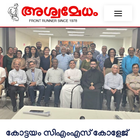
കോട്ടയം സിഎംഎസ് കോളേജ്