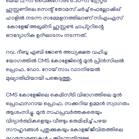
മെയ് 12-ന് വൈകുന്നേരം 6.30-ന് ഗ്രേറ്റർ
ഹൂസ്റ്റണിലെ സെന്റ് തോമസ് ചർച്ച് ഫെല്ലോഷിപ്പ്
ഹാളിൽ നടന്ന സമ്മേളനത്തിലാണ് സിഎംഎസ്
കോളേജ് അലുമ്നി ഹൂസ്റ്റൺ ചാപ്റ്ററിന്റെ
ഔദ്യോഗിക ഉദ്ഘാടനം നടന്നത്.
റവ. ദീബു എബി ജോൺ അധ്യക്ഷത വഹിച്ച
യോഗത്തിൽ CMS കോളേജിന്റെ മുൻ പ്രിൻസിപ്പൽ
പ്രൊഫ. ഡോ. റോയ് സാം ഡാനിയേൽ
മുഖ്യാതിഥിയായി പങ്കെടുത്തു.
CMS കോളേജിലെ കെമിസ്ട്രി വിഭാഗത്തിലെ മുൻ
പ്രൊഫസറായ പ്രൊഫ. സക്കറിയ ഉമ്മൻ സ്വാഗതം
ആശംസിച്ചു. മുൻ സഹപ്രവർത്തകരെയും
വിദ്യാർത്ഥികളെയും വീണ്ടും ഒരുമിപ്പിച്ച് പഴയ
സൗഹൃദങ്ങൾ പുതുക്കുകയും കോളജ് ജീവിതത്തിലെ