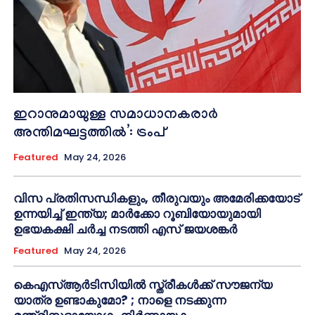
ഇറാനുമായുള്ള സമാധാനകരാർ
അന്തിമഘട്ടത്തിൽ‌’: ട്രംപ്
Featured
May 24, 2026
വിസ പ്രതിസന്ധികളും, തീരുവയും അമേരിക്കയോട്
ഉന്നയിച്ച് ഇന്ത്യ; മാർക്കോ റൂബിയോയുമായി
ഉഭയകക്ഷി ചർച്ച നടത്തി എസ് ജയശങ്കർ
Featured
May 24, 2026
കെഎസ്ആർടിസിയിൽ സ്ത്രീകൾക്ക് സൗജന്യ
യാത്ര ഉണ്ടാകുമോ? ; നാളെ നടക്കുന്ന