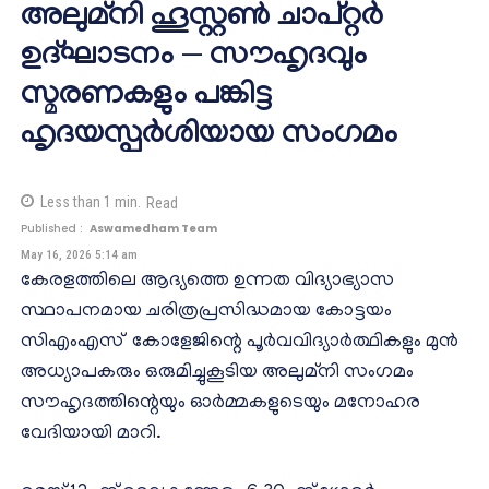
അലുമ്നി ഹൂസ്റ്റൺ ചാപ്റ്റർ
ഉദ്ഘാടനം — സൗഹൃദവും
സ്മരണകളും പങ്കിട്ട
ഹൃദയസ്പർശിയായ സംഗമം
Less than 1
min.
Read
Published :
Aswamedham Team
May 16, 2026 5:14 am
കേരളത്തിലെ ആദ്യത്തെ ഉന്നത വിദ്യാഭ്യാസ
സ്ഥാപനമായ ചരിത്രപ്രസിദ്ധമായ കോട്ടയം
സിഎംഎസ് കോളേജിന്റെ പൂർവവിദ്യാർത്ഥികളും മുൻ
അധ്യാപകരും ഒരുമിച്ചുകൂടിയ അലുമ്നി സംഗമം
സൗഹൃദത്തിന്റെയും ഓർമ്മകളുടെയും മനോഹര
വേദിയായി മാറി.