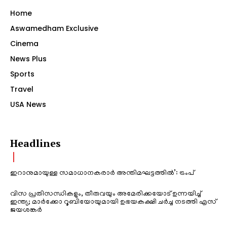
Home
Aswamedham Exclusive
Cinema
News Plus
Sports
Travel
USA News
Headlines
ഇറാനുമായുള്ള സമാധാനകരാർ അന്തിമഘട്ടത്തിൽ‌’: ട്രംപ്
വിസ പ്രതിസന്ധികളും, തീരുവയും അമേരിക്കയോട് ഉന്നയിച്ച്
ഇന്ത്യ; മാർക്കോ റൂബിയോയുമായി ഉഭയകക്ഷി ചർച്ച നടത്തി എസ്
ജയശങ്കർ