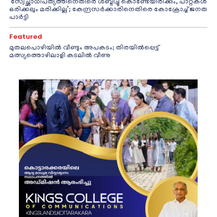
‘സ്വേച്ഛാധിപത്യത്തിനെതിരെ ശബ്ദിച്ചു കൊണ്ടേയിരിക്കും, പാറ്റകൾ
ഒരിക്കലും മരിക്കില്ല’; കേന്ദ്രസർക്കാരിനെതിരെ കോക്രോച്ച് ജനത
പാർട്ടി
Featured
മുതലപൊഴിയിൽ വീണ്ടും അപകടം; തിരയിൽപ്പെട്ട്
മത്സ്യത്തൊഴിലാളി കടലിൽ വീണു