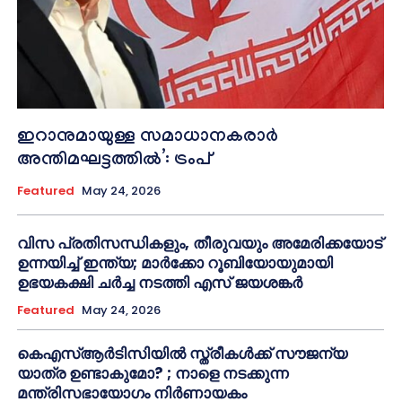
ഇറാനുമായുള്ള സമാധാനകരാർ
അന്തിമഘട്ടത്തിൽ‌’: ട്രംപ്
Featured
May 24, 2026
വിസ പ്രതിസന്ധികളും, തീരുവയും അമേരിക്കയോട്
ഉന്നയിച്ച് ഇന്ത്യ; മാർക്കോ റൂബിയോയുമായി
ഉഭയകക്ഷി ചർച്ച നടത്തി എസ് ജയശങ്കർ
Featured
May 24, 2026
കെഎസ്ആർടിസിയിൽ സ്ത്രീകൾക്ക് സൗജന്യ
യാത്ര ഉണ്ടാകുമോ? ; നാളെ നടക്കുന്ന
മന്ത്രിസഭായോഗം നിർണായകം