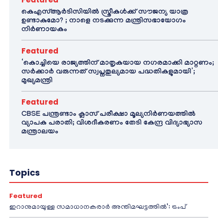
കെഎസ്ആർടിസിയിൽ സ്ത്രീകൾക്ക് സൗജന്യ യാത്ര
ഉണ്ടാകുമോ? ; നാളെ നടക്കുന്ന മന്ത്രിസഭായോഗം
നിർണായകം
Featured
‘കൊച്ചിയെ രാജ്യത്തിന് മാതൃകയായ നഗരമാക്കി മാറ്റണം;
സർക്കാർ വരുന്നത് സ്വപ്നതുല്യമായ പദ്ധതികളുമായി’;
മുഖ്യമന്ത്രി
Featured
CBSE പന്ത്രണ്ടാം ക്ലാസ് പരീക്ഷാ മൂല്യനിർണയത്തിൽ
വ്യാപക പരാതി; വിശദീകരണം തേടി കേന്ദ്ര വിദ്യാഭ്യാസ
മന്ത്രാലയം
Topics
Featured
ഇറാനുമായുള്ള സമാധാനകരാർ അന്തിമഘട്ടത്തിൽ‌’: ട്രംപ്