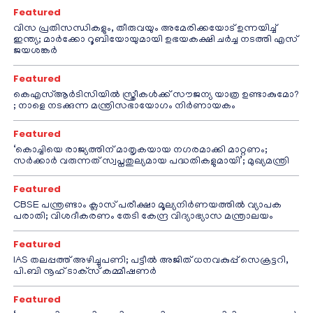
Featured
വിസ പ്രതിസന്ധികളും, തീരുവയും അമേരിക്കയോട് ഉന്നയിച്ച്
ഇന്ത്യ; മാർക്കോ റൂബിയോയുമായി ഉഭയകക്ഷി ചർച്ച നടത്തി എസ്
ജയശങ്കർ
Featured
കെഎസ്ആർടിസിയിൽ സ്ത്രീകൾക്ക് സൗജന്യ യാത്ര ഉണ്ടാകുമോ?
; നാളെ നടക്കുന്ന മന്ത്രിസഭായോഗം നിർണായകം
Featured
‘കൊച്ചിയെ രാജ്യത്തിന് മാതൃകയായ നഗരമാക്കി മാറ്റണം;
സർക്കാർ വരുന്നത് സ്വപ്നതുല്യമായ പദ്ധതികളുമായി’; മുഖ്യമന്ത്രി
Featured
CBSE പന്ത്രണ്ടാം ക്ലാസ് പരീക്ഷാ മൂല്യനിർണയത്തിൽ വ്യാപക
പരാതി; വിശദീകരണം തേടി കേന്ദ്ര വിദ്യാഭ്യാസ മന്ത്രാലയം
Featured
IAS തലപ്പത്ത് അഴിച്ചുപണി; പട്ടീല്‍ അജിത് ധനവകുപ്പ് സെക്രട്ടറി,
പി.ബി നൂഹ് ടാക്‌സ് കമ്മീഷണര്‍
Featured