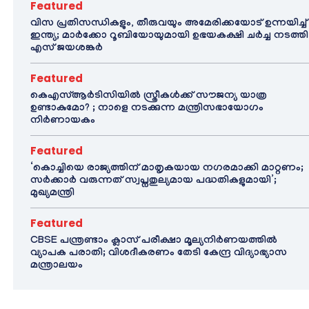
Featured
വിസ പ്രതിസന്ധികളും, തീരുവയും അമേരിക്കയോട് ഉന്നയിച്ച്
ഇന്ത്യ; മാർക്കോ റൂബിയോയുമായി ഉഭയകക്ഷി ചർച്ച നടത്തി
എസ് ജയശങ്കർ
Featured
കെഎസ്ആർടിസിയിൽ സ്ത്രീകൾക്ക് സൗജന്യ യാത്ര
ഉണ്ടാകുമോ? ; നാളെ നടക്കുന്ന മന്ത്രിസഭായോഗം
നിർണായകം
Featured
‘കൊച്ചിയെ രാജ്യത്തിന് മാതൃകയായ നഗരമാക്കി മാറ്റണം;
സർക്കാർ വരുന്നത് സ്വപ്നതുല്യമായ പദ്ധതികളുമായി’;
മുഖ്യമന്ത്രി
Featured
CBSE പന്ത്രണ്ടാം ക്ലാസ് പരീക്ഷാ മൂല്യനിർണയത്തിൽ
വ്യാപക പരാതി; വിശദീകരണം തേടി കേന്ദ്ര വിദ്യാഭ്യാസ
മന്ത്രാലയം