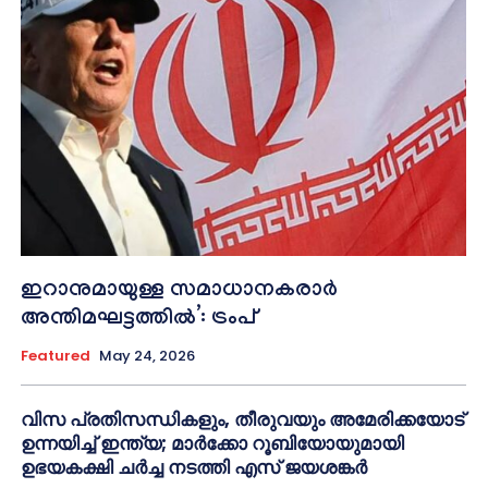
ഇറാനുമായുള്ള സമാധാനകരാർ
അന്തിമഘട്ടത്തിൽ‌’: ട്രംപ്
Featured
May 24, 2026
വിസ പ്രതിസന്ധികളും, തീരുവയും അമേരിക്കയോട്
ഉന്നയിച്ച് ഇന്ത്യ; മാർക്കോ റൂബിയോയുമായി
ഉഭയകക്ഷി ചർച്ച നടത്തി എസ് ജയശങ്കർ