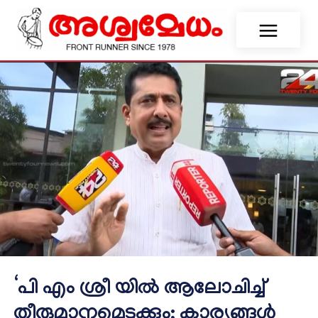
‘പി എം ശ്രീ യില്‍ ആലോചിച്ച്
തീരുമാനമെടുക്കും; കാര്യങ്ങള്‍