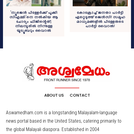
‘ന്യൂജെന്‍ പിള്ളേര്‍ക്ക് പൂക്കി
കോക്രോച്ച് ജനതാ പാര്‍ട്ടി
സിഎമ്മി’നെ നല്‍കിയ ആ
ഏറ്റെടുത്ത് ജെന്‍സി! സമൂഹ
ചോദ്യം ഫിജിന്റെത്;
മാധ്യമങ്ങളില്‍ പിള്ളേരുടെ
നിലമ്പൂരില്‍ നിന്നുള്ള
പാര്‍ട്ടി വൈറല്‍!
യൂട്യൂബറും വൈറല്‍
ABOUT US
CONTACT
Aswamedham.com is a longstanding Malayalam-language
news portal based in the United States, catering primarily to
the global Malayali diaspora. Established in 2004