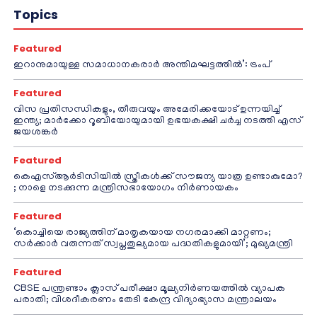
Topics
Featured
ഇറാനുമായുള്ള സമാധാനകരാർ അന്തിമഘട്ടത്തിൽ‌’: ട്രംപ്
Featured
വിസ പ്രതിസന്ധികളും, തീരുവയും അമേരിക്കയോട് ഉന്നയിച്ച്
ഇന്ത്യ; മാർക്കോ റൂബിയോയുമായി ഉഭയകക്ഷി ചർച്ച നടത്തി എസ്
ജയശങ്കർ
Featured
കെഎസ്ആർടിസിയിൽ സ്ത്രീകൾക്ക് സൗജന്യ യാത്ര ഉണ്ടാകുമോ?
; നാളെ നടക്കുന്ന മന്ത്രിസഭായോഗം നിർണായകം
Featured
‘കൊച്ചിയെ രാജ്യത്തിന് മാതൃകയായ നഗരമാക്കി മാറ്റണം;
സർക്കാർ വരുന്നത് സ്വപ്നതുല്യമായ പദ്ധതികളുമായി’; മുഖ്യമന്ത്രി
Featured
CBSE പന്ത്രണ്ടാം ക്ലാസ് പരീക്ഷാ മൂല്യനിർണയത്തിൽ വ്യാപക
പരാതി; വിശദീകരണം തേടി കേന്ദ്ര വിദ്യാഭ്യാസ മന്ത്രാലയം