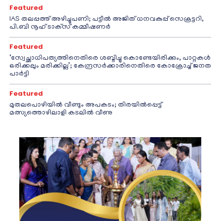
Featured
IAS തലപ്പത്ത് അഴിച്ചുപണി; പട്ടീല്‍ അജിത് ധനവകുപ്പ് സെക്രട്ടറി,
പി.ബി നൂഹ് ടാക്‌സ് കമ്മീഷണര്‍
Featured
‘സ്വേച്ഛാധിപത്യത്തിനെതിരെ ശബ്ദിച്ചു കൊണ്ടേയിരിക്കും, പാറ്റകൾ
ഒരിക്കലും മരിക്കില്ല’; കേന്ദ്രസർക്കാരിനെതിരെ കോക്രോച്ച് ജനത
പാർട്ടി
Featured
മുതലപൊഴിയിൽ വീണ്ടും അപകടം; തിരയിൽപ്പെട്ട്
മത്സ്യത്തൊഴിലാളി കടലിൽ വീണു