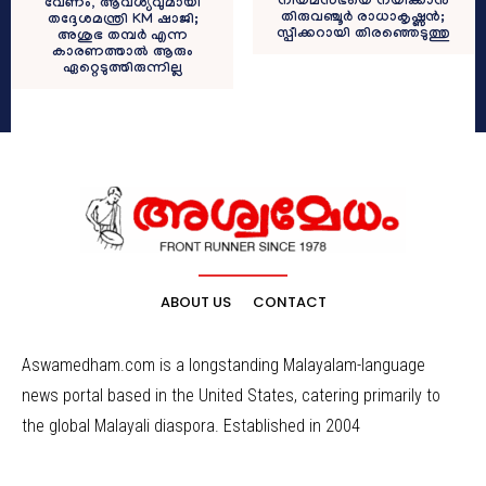
നിയമസഭയെ നയിക്കാൻ
വേണം, ആവശ്യവുമായി
തിരുവഞ്ചൂർ രാധാകൃഷ്ണൻ;
തദ്ദേശമന്ത്രി KM ഷാജി;
സ്പീക്കറായി തിരഞ്ഞെടുത്തു
അശുഭ തമ്പർ എന്ന
കാരണത്താൽ ആരും
ഏറ്റെടുത്തിരുന്നില്ല
ABOUT US
CONTACT
Aswamedham.com is a longstanding Malayalam-language
news portal based in the United States, catering primarily to
the global Malayali diaspora. Established in 2004