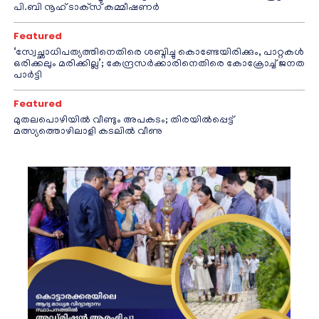
പി.ബി നൂഹ് ടാക്‌സ് കമ്മീഷണര്‍
Featured
‘സ്വേച്ഛാധിപത്യത്തിനെതിരെ ശബ്ദിച്ചു കൊണ്ടേയിരിക്കും, പാറ്റകൾ
ഒരിക്കലും മരിക്കില്ല’; കേന്ദ്രസർക്കാരിനെതിരെ കോക്രോച്ച് ജനത
പാർട്ടി
Featured
മുതലപൊഴിയിൽ വീണ്ടും അപകടം; തിരയിൽപ്പെട്ട്
മത്സ്യത്തൊഴിലാളി കടലിൽ വീണു