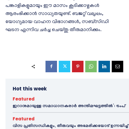
പങ്കാളികളുമായും ഈ മാസം കൂടിക്കാഴ്ചകൾ
ആരംഭിക്കാൻ സാധ്യതയുണ്ട്. ബജറ്റ് വലുപ്പം,
യോഗ്യമായ വാഹന വിഭാഗങ്ങൾ, സബ്‌സിഡി
ഘടന എന്നിവ ചർച്ച ചെയ്തു തീരുമാനിക്കും.
Hot this week
Featured
ഇറാനുമായുള്ള സമാധാനകരാർ അന്തിമഘട്ടത്തിൽ‌’: ട്രംപ്
Featured
വിസ പ്രതിസന്ധികളും, തീരുവയും അമേരിക്കയോട് ഉന്നയിച്ച്