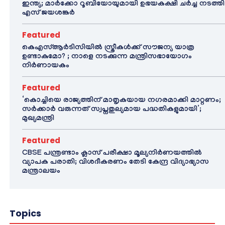
ഇന്ത്യ; മാർക്കോ റൂബിയോയുമായി ഉഭയകക്ഷി ചർച്ച നടത്തി
എസ് ജയശങ്കർ
Featured
കെഎസ്ആർടിസിയിൽ സ്ത്രീകൾക്ക് സൗജന്യ യാത്ര
ഉണ്ടാകുമോ? ; നാളെ നടക്കുന്ന മന്ത്രിസഭായോഗം
നിർണായകം
Featured
‘കൊച്ചിയെ രാജ്യത്തിന് മാതൃകയായ നഗരമാക്കി മാറ്റണം;
സർക്കാർ വരുന്നത് സ്വപ്നതുല്യമായ പദ്ധതികളുമായി’;
മുഖ്യമന്ത്രി
Featured
CBSE പന്ത്രണ്ടാം ക്ലാസ് പരീക്ഷാ മൂല്യനിർണയത്തിൽ
വ്യാപക പരാതി; വിശദീകരണം തേടി കേന്ദ്ര വിദ്യാഭ്യാസ
മന്ത്രാലയം
Topics