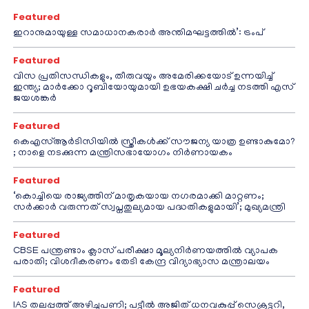
Featured
ഇറാനുമായുള്ള സമാധാനകരാർ അന്തിമഘട്ടത്തിൽ‌’: ട്രംപ്
Featured
വിസ പ്രതിസന്ധികളും, തീരുവയും അമേരിക്കയോട് ഉന്നയിച്ച്
ഇന്ത്യ; മാർക്കോ റൂബിയോയുമായി ഉഭയകക്ഷി ചർച്ച നടത്തി എസ്
ജയശങ്കർ
Featured
കെഎസ്ആർടിസിയിൽ സ്ത്രീകൾക്ക് സൗജന്യ യാത്ര ഉണ്ടാകുമോ?
; നാളെ നടക്കുന്ന മന്ത്രിസഭായോഗം നിർണായകം
Featured
‘കൊച്ചിയെ രാജ്യത്തിന് മാതൃകയായ നഗരമാക്കി മാറ്റണം;
സർക്കാർ വരുന്നത് സ്വപ്നതുല്യമായ പദ്ധതികളുമായി’; മുഖ്യമന്ത്രി
Featured
CBSE പന്ത്രണ്ടാം ക്ലാസ് പരീക്ഷാ മൂല്യനിർണയത്തിൽ വ്യാപക
പരാതി; വിശദീകരണം തേടി കേന്ദ്ര വിദ്യാഭ്യാസ മന്ത്രാലയം
Featured
IAS തലപ്പത്ത് അഴിച്ചുപണി; പട്ടീല്‍ അജിത് ധനവകുപ്പ് സെക്രട്ടറി,