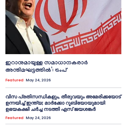
ഇറാനുമായുള്ള സമാധാനകരാർ
അന്തിമഘട്ടത്തിൽ‌’: ട്രംപ്
Featured
May 24, 2026
വിസ പ്രതിസന്ധികളും, തീരുവയും അമേരിക്കയോട്
ഉന്നയിച്ച് ഇന്ത്യ; മാർക്കോ റൂബിയോയുമായി
ഉഭയകക്ഷി ചർച്ച നടത്തി എസ് ജയശങ്കർ
Featured
May 24, 2026