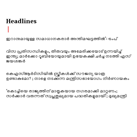
Headlines
ഇറാനുമായുള്ള സമാധാനകരാർ അന്തിമഘട്ടത്തിൽ‌’: ട്രംപ്
വിസ പ്രതിസന്ധികളും, തീരുവയും അമേരിക്കയോട് ഉന്നയിച്ച്
ഇന്ത്യ; മാർക്കോ റൂബിയോയുമായി ഉഭയകക്ഷി ചർച്ച നടത്തി എസ്
ജയശങ്കർ
കെഎസ്ആർടിസിയിൽ സ്ത്രീകൾക്ക് സൗജന്യ യാത്ര
ഉണ്ടാകുമോ? ; നാളെ നടക്കുന്ന മന്ത്രിസഭായോഗം നിർണായകം
‘കൊച്ചിയെ രാജ്യത്തിന് മാതൃകയായ നഗരമാക്കി മാറ്റണം;
സർക്കാർ വരുന്നത് സ്വപ്നതുല്യമായ പദ്ധതികളുമായി’; മുഖ്യമന്ത്രി