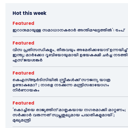
Hot this week
Featured
ഇറാനുമായുള്ള സമാധാനകരാർ അന്തിമഘട്ടത്തിൽ‌’: ട്രംപ്
Featured
വിസ പ്രതിസന്ധികളും, തീരുവയും അമേരിക്കയോട് ഉന്നയിച്ച്
ഇന്ത്യ; മാർക്കോ റൂബിയോയുമായി ഉഭയകക്ഷി ചർച്ച നടത്തി
എസ് ജയശങ്കർ
Featured
കെഎസ്ആർടിസിയിൽ സ്ത്രീകൾക്ക് സൗജന്യ യാത്ര
ഉണ്ടാകുമോ? ; നാളെ നടക്കുന്ന മന്ത്രിസഭായോഗം
നിർണായകം
Featured
‘കൊച്ചിയെ രാജ്യത്തിന് മാതൃകയായ നഗരമാക്കി മാറ്റണം;
സർക്കാർ വരുന്നത് സ്വപ്നതുല്യമായ പദ്ധതികളുമായി’;
മുഖ്യമന്ത്രി