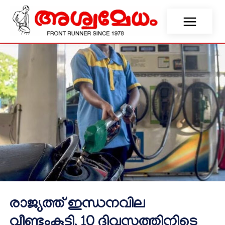
രാജ്യത്ത് ഇന്ധനവില
വീണ്ടുംകൂട്ടി, 10 ദിവസത്തിനിടെ