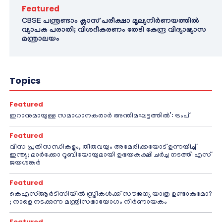
Featured
CBSE പന്ത്രണ്ടാം ക്ലാസ് പരീക്ഷാ മൂല്യനിർണയത്തിൽ
വ്യാപക പരാതി; വിശദീകരണം തേടി കേന്ദ്ര വിദ്യാഭ്യാസ
മന്ത്രാലയം
Topics
Featured
ഇറാനുമായുള്ള സമാധാനകരാർ അന്തിമഘട്ടത്തിൽ‌’: ട്രംപ്
Featured
വിസ പ്രതിസന്ധികളും, തീരുവയും അമേരിക്കയോട് ഉന്നയിച്ച്
ഇന്ത്യ; മാർക്കോ റൂബിയോയുമായി ഉഭയകക്ഷി ചർച്ച നടത്തി എസ്
ജയശങ്കർ
Featured
കെഎസ്ആർടിസിയിൽ സ്ത്രീകൾക്ക് സൗജന്യ യാത്ര ഉണ്ടാകുമോ?
; നാളെ നടക്കുന്ന മന്ത്രിസഭായോഗം നിർണായകം
Featured