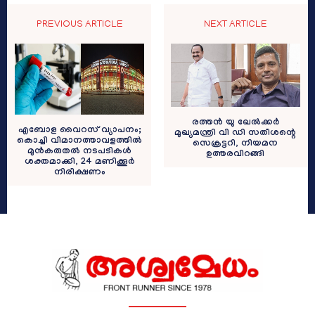
PREVIOUS ARTICLE
NEXT ARTICLE
രത്തന്‍ യു ഖേല്‍ക്കര്‍
എബോള വൈറസ് വ്യാപനം;
മുഖ്യമന്ത്രി വി ഡി സതീശന്റെ
കൊച്ചി വിമാനത്താവളത്തിൽ
സെക്രട്ടറി, നിയമന
മുൻകരുതൽ നടപടികൾ
ഉത്തരവിറങ്ങി
ശക്തമാക്കി, 24 മണിക്കൂർ
നിരീക്ഷണം