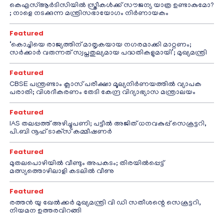
കെഎസ്ആർടിസിയിൽ സ്ത്രീകൾക്ക് സൗജന്യ യാത്ര ഉണ്ടാകുമോ?
; നാളെ നടക്കുന്ന മന്ത്രിസഭായോഗം നിർണായകം
Featured
‘കൊച്ചിയെ രാജ്യത്തിന് മാതൃകയായ നഗരമാക്കി മാറ്റണം;
സർക്കാർ വരുന്നത് സ്വപ്നതുല്യമായ പദ്ധതികളുമായി’; മുഖ്യമന്ത്രി
Featured
CBSE പന്ത്രണ്ടാം ക്ലാസ് പരീക്ഷാ മൂല്യനിർണയത്തിൽ വ്യാപക
പരാതി; വിശദീകരണം തേടി കേന്ദ്ര വിദ്യാഭ്യാസ മന്ത്രാലയം
Featured
IAS തലപ്പത്ത് അഴിച്ചുപണി; പട്ടീല്‍ അജിത് ധനവകുപ്പ് സെക്രട്ടറി,
പി.ബി നൂഹ് ടാക്‌സ് കമ്മീഷണര്‍
Featured
മുതലപൊഴിയിൽ വീണ്ടും അപകടം; തിരയിൽപ്പെട്ട്
മത്സ്യത്തൊഴിലാളി കടലിൽ വീണു
Featured
രത്തന്‍ യു ഖേല്‍ക്കര്‍ മുഖ്യമന്ത്രി വി ഡി സതീശന്റെ സെക്രട്ടറി,
നിയമന ഉത്തരവിറങ്ങി