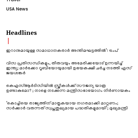
USA News
Headlines
ഇറാനുമായുള്ള സമാധാനകരാർ അന്തിമഘട്ടത്തിൽ‌’: ട്രംപ്
വിസ പ്രതിസന്ധികളും, തീരുവയും അമേരിക്കയോട് ഉന്നയിച്ച്
ഇന്ത്യ; മാർക്കോ റൂബിയോയുമായി ഉഭയകക്ഷി ചർച്ച നടത്തി എസ്
ജയശങ്കർ
കെഎസ്ആർടിസിയിൽ സ്ത്രീകൾക്ക് സൗജന്യ യാത്ര
ഉണ്ടാകുമോ? ; നാളെ നടക്കുന്ന മന്ത്രിസഭായോഗം നിർണായകം
‘കൊച്ചിയെ രാജ്യത്തിന് മാതൃകയായ നഗരമാക്കി മാറ്റണം;
സർക്കാർ വരുന്നത് സ്വപ്നതുല്യമായ പദ്ധതികളുമായി’; മുഖ്യമന്ത്രി