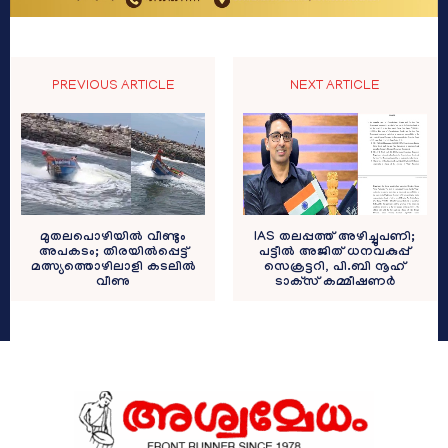
PREVIOUS ARTICLE
NEXT ARTICLE
മുതലപൊഴിയിൽ വീണ്ടും
IAS തലപ്പത്ത് അഴിച്ചുപണി;
അപകടം; തിരയിൽപ്പെട്ട്
പട്ടീല്‍ അജിത് ധനവകുപ്പ്
മത്സ്യത്തൊഴിലാളി കടലിൽ
സെക്രട്ടറി, പി.ബി നൂഹ്
വീണു
ടാക്‌സ് കമ്മീഷണര്‍