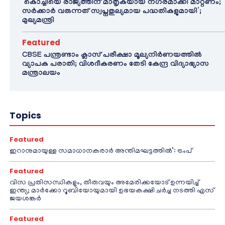
‘കൊച്ചിയെ രാജ്യത്തിന് മാതൃകയായ നഗരമാക്കി മാറ്റണം;
സർക്കാർ വരുന്നത് സ്വപ്നതുല്യമായ പദ്ധതികളുമായി’;
മുഖ്യമന്ത്രി
Featured
CBSE പന്ത്രണ്ടാം ക്ലാസ് പരീക്ഷാ മൂല്യനിർണയത്തിൽ
വ്യാപക പരാതി; വിശദീകരണം തേടി കേന്ദ്ര വിദ്യാഭ്യാസ
മന്ത്രാലയം
Topics
Featured
ഇറാനുമായുള്ള സമാധാനകരാർ അന്തിമഘട്ടത്തിൽ‌’: ട്രംപ്
Featured
വിസ പ്രതിസന്ധികളും, തീരുവയും അമേരിക്കയോട് ഉന്നയിച്ച്
ഇന്ത്യ; മാർക്കോ റൂബിയോയുമായി ഉഭയകക്ഷി ചർച്ച നടത്തി എസ്
ജയശങ്കർ
Featured