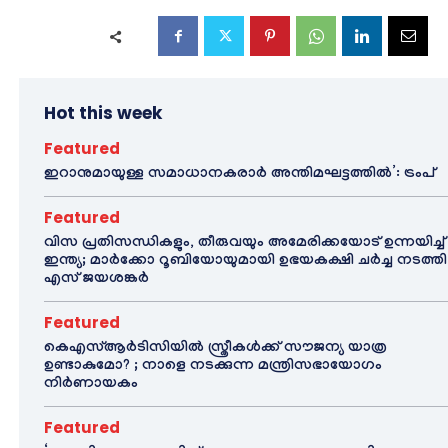
Hot this week
Featured
ഇറാനുമായുള്ള സമാധാനകരാർ അന്തിമഘട്ടത്തിൽ‌’: ട്രംപ്
Featured
വിസ പ്രതിസന്ധികളും, തീരുവയും അമേരിക്കയോട് ഉന്നയിച്ച്
ഇന്ത്യ; മാർക്കോ റൂബിയോയുമായി ഉഭയകക്ഷി ചർച്ച നടത്തി
എസ് ജയശങ്കർ
Featured
കെഎസ്ആർടിസിയിൽ സ്ത്രീകൾക്ക് സൗജന്യ യാത്ര
ഉണ്ടാകുമോ? ; നാളെ നടക്കുന്ന മന്ത്രിസഭായോഗം
നിർണായകം
Featured