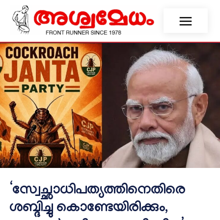
‘സ്വേച്ഛാധിപത്യത്തിനെതിരെ
ശബ്ദിച്ചു കൊണ്ടേയിരിക്കും,