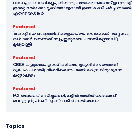
വിസ പ്രതിസന്ധികളും, തീരുവയും അമേരിക്കയോട് ഉന്നയിച്ച്
ഇന്ത്യ; മാർക്കോ റൂബിയോയുമായി ഉഭയകക്ഷി ചർച്ച നടത്തി
എസ് ജയശങ്കർ
Featured
‘കൊച്ചിയെ രാജ്യത്തിന് മാതൃകയായ നഗരമാക്കി മാറ്റണം;
സർക്കാർ വരുന്നത് സ്വപ്നതുല്യമായ പദ്ധതികളുമായി’;
മുഖ്യമന്ത്രി
Featured
CBSE പന്ത്രണ്ടാം ക്ലാസ് പരീക്ഷാ മൂല്യനിർണയത്തിൽ
വ്യാപക പരാതി; വിശദീകരണം തേടി കേന്ദ്ര വിദ്യാഭ്യാസ
മന്ത്രാലയം
Featured
IAS തലപ്പത്ത് അഴിച്ചുപണി; പട്ടീല്‍ അജിത് ധനവകുപ്പ്
സെക്രട്ടറി, പി.ബി നൂഹ് ടാക്‌സ് കമ്മീഷണര്‍
Topics