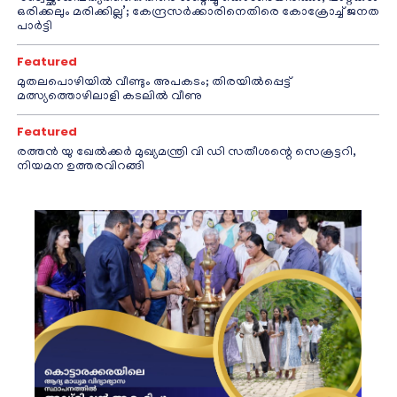
ഒരിക്കലും മരിക്കില്ല’; കേന്ദ്രസർക്കാരിനെതിരെ കോക്രോച്ച് ജനത
പാർട്ടി
Featured
മുതലപൊഴിയിൽ വീണ്ടും അപകടം; തിരയിൽപ്പെട്ട്
മത്സ്യത്തൊഴിലാളി കടലിൽ വീണു
Featured
രത്തന്‍ യു ഖേല്‍ക്കര്‍ മുഖ്യമന്ത്രി വി ഡി സതീശന്റെ സെക്രട്ടറി,
നിയമന ഉത്തരവിറങ്ങി