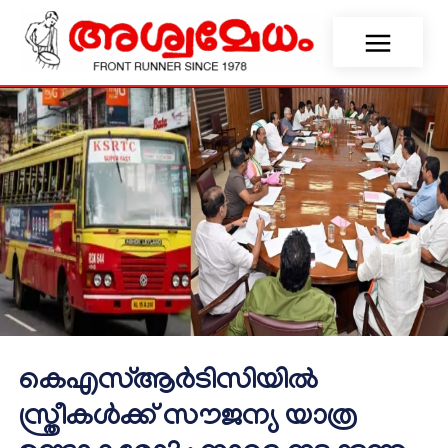
കെഎസ്ആർടിസിയിൽ
സ്ത്രീകൾക്ക് സൗജന്യ യാത്ര