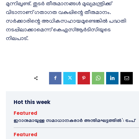
മുന്നിലുണ്ട്. തുടർ തീരുമാനങ്ങൾ മുഖ്യമന്ത്രിക്ക്
വിടാനാണ് ഗതാഗത വകുപ്പിന്റെ തീരുമാനം.
സർക്കാരിന്റെ അധികസഹായമുണ്ടെങ്കിൽ പദ്ധതി
നടപ്പിലാക്കാമെന്ന് കെഎസ്ആർടിസിയുടെ
നിലപാട്.
Hot this week
Featured
ഇറാനുമായുള്ള സമാധാനകരാർ അന്തിമഘട്ടത്തിൽ‌’: ട്രംപ്
Featured