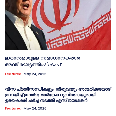
ഇറാനുമായുള്ള സമാധാനകരാർ
അന്തിമഘട്ടത്തിൽ‌’: ട്രംപ്
Featured
May 24, 2026
വിസ പ്രതിസന്ധികളും, തീരുവയും അമേരിക്കയോട്
ഉന്നയിച്ച് ഇന്ത്യ; മാർക്കോ റൂബിയോയുമായി
ഉഭയകക്ഷി ചർച്ച നടത്തി എസ് ജയശങ്കർ
Featured
May 24, 2026