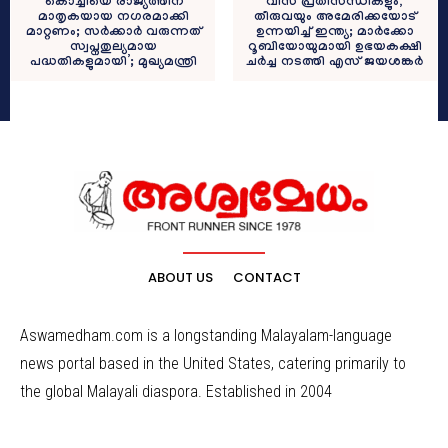
‘കൊച്ചിയെ രാജ്യത്തിന്
വിസ പ്രതിസന്ധികളും,
മാതൃകയായ നഗരമാക്കി
തീരുവയും അമേരിക്കയോട്
മാറ്റണം; സർക്കാർ വരുന്നത്
ഉന്നയിച്ച് ഇന്ത്യ; മാർക്കോ
സ്വപ്നതുല്യമായ
റൂബിയോയുമായി ഉഭയകക്ഷി
പദ്ധതികളുമായി’; മുഖ്യമന്ത്രി
ചർച്ച നടത്തി എസ് ജയശങ്കർ
ABOUT US
CONTACT
Aswamedham.com is a longstanding Malayalam-language
news portal based in the United States, catering primarily to
the global Malayali diaspora. Established in 2004