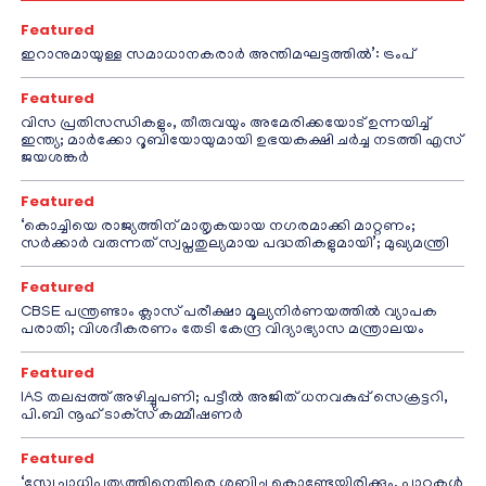
Featured
ഇറാനുമായുള്ള സമാധാനകരാർ അന്തിമഘട്ടത്തിൽ‌’: ട്രംപ്
Featured
വിസ പ്രതിസന്ധികളും, തീരുവയും അമേരിക്കയോട് ഉന്നയിച്ച്
ഇന്ത്യ; മാർക്കോ റൂബിയോയുമായി ഉഭയകക്ഷി ചർച്ച നടത്തി എസ്
ജയശങ്കർ
Featured
‘കൊച്ചിയെ രാജ്യത്തിന് മാതൃകയായ നഗരമാക്കി മാറ്റണം;
സർക്കാർ വരുന്നത് സ്വപ്നതുല്യമായ പദ്ധതികളുമായി’; മുഖ്യമന്ത്രി
Featured
CBSE പന്ത്രണ്ടാം ക്ലാസ് പരീക്ഷാ മൂല്യനിർണയത്തിൽ വ്യാപക
പരാതി; വിശദീകരണം തേടി കേന്ദ്ര വിദ്യാഭ്യാസ മന്ത്രാലയം
Featured
IAS തലപ്പത്ത് അഴിച്ചുപണി; പട്ടീല്‍ അജിത് ധനവകുപ്പ് സെക്രട്ടറി,
പി.ബി നൂഹ് ടാക്‌സ് കമ്മീഷണര്‍
Featured
‘സ്വേച്ഛാധിപത്യത്തിനെതിരെ ശബ്ദിച്ചു കൊണ്ടേയിരിക്കും, പാറ്റകൾ