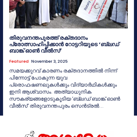
തിരുവനന്തപുരത്ത് രക്തദാനം
പ്രോത്സാഹിപ്പിക്കാൻ റോട്ടറിയുടെ ‘ബ്ലഡ്
ബാങ്ക് ഓൺ വീൽസ്’
Featured
November 3, 2025
സമയക്കുറവ് കാരണം രക്തദാനത്തിൽ നിന്ന്
പിന്നോട്ട് പോകുന്ന യുവ
പ്രൊഫഷണലുകൾക്കും വിദ്യാർഥികൾക്കും
ഇനി ആശ്വാസം. അത്യാധുനിക
സൗകര്യങ്ങളോടുകൂടിയ ‘ബ്ലഡ് ബാങ്ക് ഓൺ
വീൽസ്’ തിരുവനന്തപുരം സെൻട്രൽ...