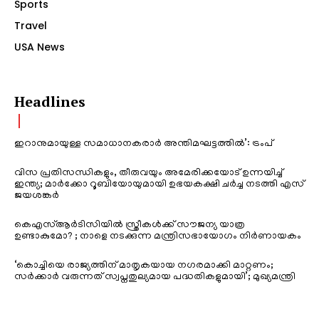
Sports
Travel
USA News
Headlines
ഇറാനുമായുള്ള സമാധാനകരാർ അന്തിമഘട്ടത്തിൽ‌’: ട്രംപ്
വിസ പ്രതിസന്ധികളും, തീരുവയും അമേരിക്കയോട് ഉന്നയിച്ച്
ഇന്ത്യ; മാർക്കോ റൂബിയോയുമായി ഉഭയകക്ഷി ചർച്ച നടത്തി എസ്
ജയശങ്കർ
കെഎസ്ആർടിസിയിൽ സ്ത്രീകൾക്ക് സൗജന്യ യാത്ര
ഉണ്ടാകുമോ? ; നാളെ നടക്കുന്ന മന്ത്രിസഭായോഗം നിർണായകം
‘കൊച്ചിയെ രാജ്യത്തിന് മാതൃകയായ നഗരമാക്കി മാറ്റണം;
സർക്കാർ വരുന്നത് സ്വപ്നതുല്യമായ പദ്ധതികളുമായി’; മുഖ്യമന്ത്രി