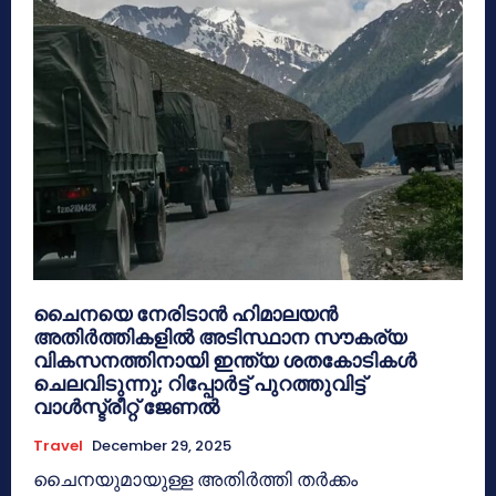
ചൈനയെ നേരിടാൻ ഹിമാലയൻ
അതിർത്തികളിൽ അടിസ്ഥാന സൗകര്യ
വികസനത്തിനായി ഇന്ത്യ ശതകോടികൾ
ചെലവിടുന്നു; റിപ്പോർട്ട് പുറത്തുവിട്ട്
വാൾസ്ട്രീറ്റ് ജേണൽ
Travel
December 29, 2025
ചൈനയുമായുള്ള അതിർത്തി തർക്കം