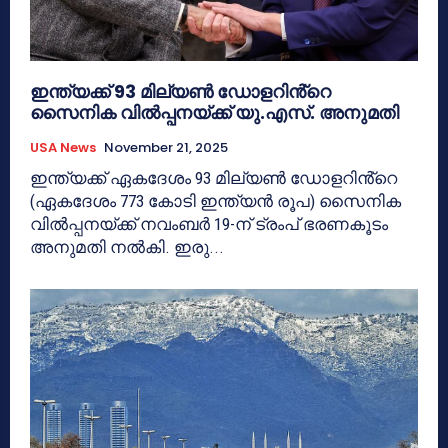
ഇന്ത്യക്ക് 93 മില്യൺ ഡോളറിൻ്റെ
സൈനിക വിൽപ്പനയ്ക്ക് യു.എസ്. അനുമതി
USA News
November 21, 2025
ഇന്ത്യക്ക് ഏകദേശം 93 മില്യൺ ഡോളറിൻ്റെ
(ഏകദേശം 773 കോടി ഇന്ത്യൻ രൂപ) സൈനിക
വിൽപ്പനയ്ക്ക് നവംബർ 19-ന് ട്രംപ് ഭരണകൂടം
അനുമതി നൽകി. ഇരു...