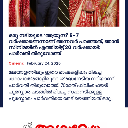
ഒരു നടിയുടെ ‘ആയുസ്’ 6-7
വർഷമാണെന്നാണ് അന്നവർ പറഞ്ഞത്, ഞാൻ
സിനിമയിൽ എത്തിയിട്ട് 20 വർഷമായി:
പാർവതി തിരുവോത്ത്
Cinema
February 24, 2026
മലയാളത്തിലും ഇതര ഭാഷകളിലും മികച്ച
കഥാപാത്രങ്ങളിലൂടെ ശ്രദ്ധനേടിയ നടിയാണ്
പാർവതി തിരുവോത്ത്. 70ാമത് ഫിലിംഫെയർ
പുരസ്കാര ചടങ്ങിൽ മികച്ച സഹനടിക്കുള്ള
പുരസ്കാരം പാർവതിയെ തേടിയെത്തിയത് ഒരു...