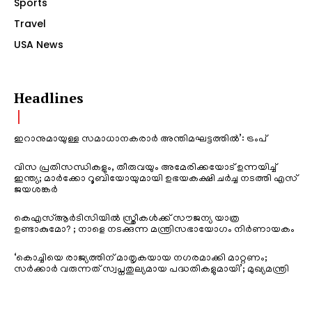
Sports
Travel
USA News
Headlines
ഇറാനുമായുള്ള സമാധാനകരാർ അന്തിമഘട്ടത്തിൽ‌’: ട്രംപ്
വിസ പ്രതിസന്ധികളും, തീരുവയും അമേരിക്കയോട് ഉന്നയിച്ച്
ഇന്ത്യ; മാർക്കോ റൂബിയോയുമായി ഉഭയകക്ഷി ചർച്ച നടത്തി എസ്
ജയശങ്കർ
കെഎസ്ആർടിസിയിൽ സ്ത്രീകൾക്ക് സൗജന്യ യാത്ര
ഉണ്ടാകുമോ? ; നാളെ നടക്കുന്ന മന്ത്രിസഭായോഗം നിർണായകം
‘കൊച്ചിയെ രാജ്യത്തിന് മാതൃകയായ നഗരമാക്കി മാറ്റണം;
സർക്കാർ വരുന്നത് സ്വപ്നതുല്യമായ പദ്ധതികളുമായി’; മുഖ്യമന്ത്രി