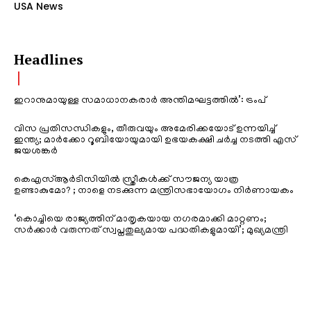
USA News
Headlines
ഇറാനുമായുള്ള സമാധാനകരാർ അന്തിമഘട്ടത്തിൽ‌’: ട്രംപ്
വിസ പ്രതിസന്ധികളും, തീരുവയും അമേരിക്കയോട് ഉന്നയിച്ച്
ഇന്ത്യ; മാർക്കോ റൂബിയോയുമായി ഉഭയകക്ഷി ചർച്ച നടത്തി എസ്
ജയശങ്കർ
കെഎസ്ആർടിസിയിൽ സ്ത്രീകൾക്ക് സൗജന്യ യാത്ര
ഉണ്ടാകുമോ? ; നാളെ നടക്കുന്ന മന്ത്രിസഭായോഗം നിർണായകം
‘കൊച്ചിയെ രാജ്യത്തിന് മാതൃകയായ നഗരമാക്കി മാറ്റണം;
സർക്കാർ വരുന്നത് സ്വപ്നതുല്യമായ പദ്ധതികളുമായി’; മുഖ്യമന്ത്രി