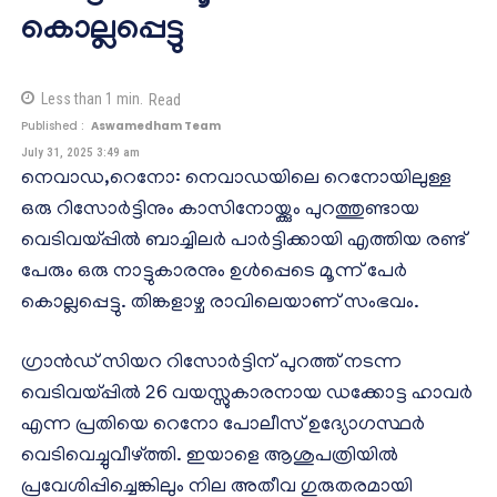
കൊല്ലപ്പെട്ടു
Less than 1
min.
Read
Published :
Aswamedham Team
July 31, 2025 3:49 am
നെവാഡ,റെനോ: നെവാഡയിലെ റെനോയിലുള്ള
ഒരു റിസോർട്ടിനും കാസിനോയ്ക്കും പുറത്തുണ്ടായ
വെടിവയ്പ്പിൽ ബാച്ചിലർ പാർട്ടിക്കായി എത്തിയ രണ്ട്
പേരും ഒരു നാട്ടുകാരനും ഉൾപ്പെടെ മൂന്ന് പേർ
കൊല്ലപ്പെട്ടു. തിങ്കളാഴ്ച രാവിലെയാണ് സംഭവം.
ഗ്രാൻഡ് സിയറ റിസോർട്ടിന് പുറത്ത് നടന്ന
വെടിവയ്പ്പിൽ 26 വയസ്സുകാരനായ ഡക്കോട്ട ഹാവർ
എന്ന പ്രതിയെ റെനോ പോലീസ് ഉദ്യോഗസ്ഥർ
വെടിവെച്ചുവീഴ്ത്തി. ഇയാളെ ആശുപത്രിയിൽ
പ്രവേശിപ്പിച്ചെങ്കിലും നില അതീവ ഗുരുതരമായി