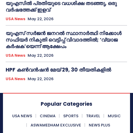
യുഎസിൽ പ്രതിയുടെ വധശിക്ഷ തടഞ്ഞു, ഒരു
വർഷത്തേക്ക് ഇളവ്
USA News
May 22, 2026
യുഎസ് സർജൻ ജനറൽ സ്ഥാനാർത്ഥി നിക്കോൾ
സഫിയർ നികുതി വെട്ടിപ്പ് വിവാദത്തിൽ; ‘വ്യാജ
കർഷക’യെന്ന് ആക്ഷേപം
USA News
May 22, 2026
HPF കൺവൻഷൻ മേയ് 29, 30 തീയതികളിൽ
USA News
May 22, 2026
Popular Categories
USA NEWS
CINEMA
SPORTS
TRAVEL
MUSIC
ASWAMEDHAM EXCLUSIVE
NEWS PLUS