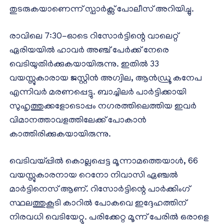
തുടരുകയാണെന്ന് സ്പാർക്സ് പോലീസ് അറിയിച്ചു.
രാവിലെ 7:30-ഓടെ റിസോർട്ടിന്റെ വാലെറ്റ്
ഏരിയയിൽ ഹാവർ അഞ്ച് പേർക്ക് നേരെ
വെടിയുതിർക്കുകയായിരുന്നു. ഇതിൽ 33
വയസ്സുകാരായ ജസ്റ്റിൻ അഗ്വില, ആൻഡ്രൂ കനേപ
എന്നിവർ മരണപ്പെട്ടു. ബാച്ചിലർ പാർട്ടിക്കായി
സുഹൃത്തുക്കളോടൊപ്പം നഗരത്തിലെത്തിയ ഇവർ
വിമാനത്താവളത്തിലേക്ക് പോകാൻ
കാത്തിരിക്കുകയായിരുന്നു.
വെടിവയ്പ്പിൽ കൊല്ലപ്പെട്ട മൂന്നാമത്തെയാൾ, 66
വയസ്സുകാരനായ റെനോ നിവാസി ഏഞ്ചൽ
മാർട്ടിനെസ് ആണ്. റിസോർട്ടിന്റെ പാർക്കിംഗ്
സ്ഥലത്തുകൂടി കാറിൽ പോകവെ ഇദ്ദേഹത്തിന്
നിരവധി വെടിയേറ്റു. പരിക്കേറ്റ മൂന്ന് പേരിൽ ഒരാളെ