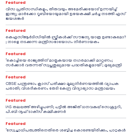
Featured
വിസ പ്രതിസന്ധികളും, തീരുവയും അമേരിക്കയോട് ഉന്നയിച്ച്
ഇന്ത്യ; മാർക്കോ റൂബിയോയുമായി ഉഭയകക്ഷി ചർച്ച നടത്തി എസ്
ജയശങ്കർ
Featured
കെഎസ്ആർടിസിയിൽ സ്ത്രീകൾക്ക് സൗജന്യ യാത്ര ഉണ്ടാകുമോ?
; നാളെ നടക്കുന്ന മന്ത്രിസഭായോഗം നിർണായകം
Featured
‘കൊച്ചിയെ രാജ്യത്തിന് മാതൃകയായ നഗരമാക്കി മാറ്റണം;
സർക്കാർ വരുന്നത് സ്വപ്നതുല്യമായ പദ്ധതികളുമായി’; മുഖ്യമന്ത്രി
Featured
CBSE പന്ത്രണ്ടാം ക്ലാസ് പരീക്ഷാ മൂല്യനിർണയത്തിൽ വ്യാപക
പരാതി; വിശദീകരണം തേടി കേന്ദ്ര വിദ്യാഭ്യാസ മന്ത്രാലയം
Featured
IAS തലപ്പത്ത് അഴിച്ചുപണി; പട്ടീല്‍ അജിത് ധനവകുപ്പ് സെക്രട്ടറി,
പി.ബി നൂഹ് ടാക്‌സ് കമ്മീഷണര്‍
Featured
‘സ്വേച്ഛാധിപത്യത്തിനെതിരെ ശബ്ദിച്ചു കൊണ്ടേയിരിക്കും, പാറ്റകൾ