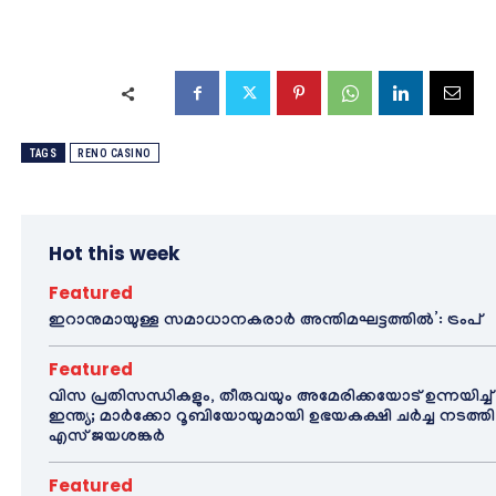
TAGS
RENO CASINO
Hot this week
Featured
ഇറാനുമായുള്ള സമാധാനകരാർ അന്തിമഘട്ടത്തിൽ‌’: ട്രംപ്
Featured
വിസ പ്രതിസന്ധികളും, തീരുവയും അമേരിക്കയോട് ഉന്നയിച്ച്
ഇന്ത്യ; മാർക്കോ റൂബിയോയുമായി ഉഭയകക്ഷി ചർച്ച നടത്തി
എസ് ജയശങ്കർ
Featured