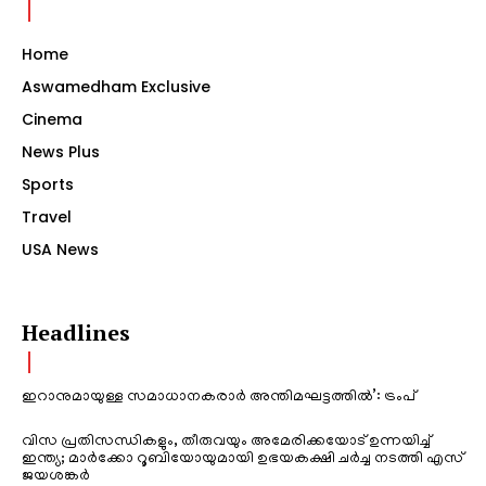
Home
Aswamedham Exclusive
Cinema
News Plus
Sports
Travel
USA News
Headlines
ഇറാനുമായുള്ള സമാധാനകരാർ അന്തിമഘട്ടത്തിൽ‌’: ട്രംപ്
വിസ പ്രതിസന്ധികളും, തീരുവയും അമേരിക്കയോട് ഉന്നയിച്ച്
ഇന്ത്യ; മാർക്കോ റൂബിയോയുമായി ഉഭയകക്ഷി ചർച്ച നടത്തി എസ്
ജയശങ്കർ