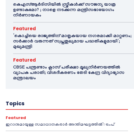
കെഎസ്ആർടിസിയിൽ സ്ത്രീകൾക്ക് സൗജന്യ യാത്ര
ഉണ്ടാകുമോ? ; നാളെ നടക്കുന്ന മന്ത്രിസഭായോഗം
നിർണായകം
Featured
‘കൊച്ചിയെ രാജ്യത്തിന് മാതൃകയായ നഗരമാക്കി മാറ്റണം;
സർക്കാർ വരുന്നത് സ്വപ്നതുല്യമായ പദ്ധതികളുമായി’;
മുഖ്യമന്ത്രി
Featured
CBSE പന്ത്രണ്ടാം ക്ലാസ് പരീക്ഷാ മൂല്യനിർണയത്തിൽ
വ്യാപക പരാതി; വിശദീകരണം തേടി കേന്ദ്ര വിദ്യാഭ്യാസ
മന്ത്രാലയം
Topics
Featured
ഇറാനുമായുള്ള സമാധാനകരാർ അന്തിമഘട്ടത്തിൽ‌’: ട്രംപ്