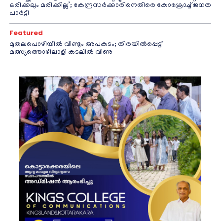
ഒരിക്കലും മരിക്കില്ല’; കേന്ദ്രസർക്കാരിനെതിരെ കോക്രോച്ച് ജനത
പാർട്ടി
Featured
മുതലപൊഴിയിൽ വീണ്ടും അപകടം; തിരയിൽപ്പെട്ട്
മത്സ്യത്തൊഴിലാളി കടലിൽ വീണു