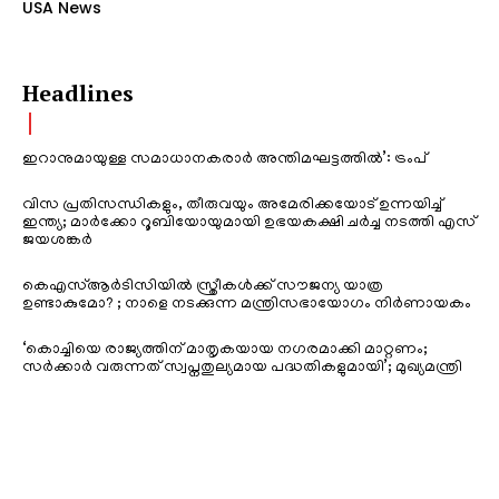
USA News
Headlines
ഇറാനുമായുള്ള സമാധാനകരാർ അന്തിമഘട്ടത്തിൽ‌’: ട്രംപ്
വിസ പ്രതിസന്ധികളും, തീരുവയും അമേരിക്കയോട് ഉന്നയിച്ച്
ഇന്ത്യ; മാർക്കോ റൂബിയോയുമായി ഉഭയകക്ഷി ചർച്ച നടത്തി എസ്
ജയശങ്കർ
കെഎസ്ആർടിസിയിൽ സ്ത്രീകൾക്ക് സൗജന്യ യാത്ര
ഉണ്ടാകുമോ? ; നാളെ നടക്കുന്ന മന്ത്രിസഭായോഗം നിർണായകം
‘കൊച്ചിയെ രാജ്യത്തിന് മാതൃകയായ നഗരമാക്കി മാറ്റണം;
സർക്കാർ വരുന്നത് സ്വപ്നതുല്യമായ പദ്ധതികളുമായി’; മുഖ്യമന്ത്രി