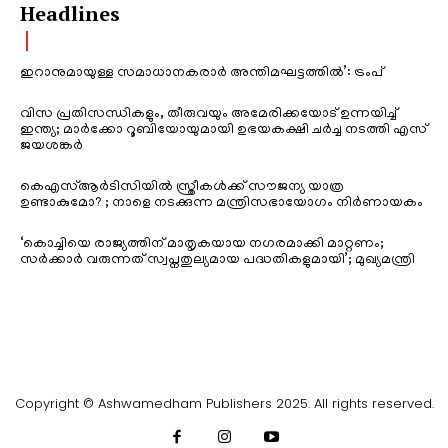
Headlines
ഇറാനുമായുള്ള സമാധാനകരാർ അന്തിമഘട്ടത്തിൽ‌’: ട്രംപ്
വിസ പ്രതിസന്ധികളും, തീരുവയും അമേരിക്കയോട് ഉന്നയിച്ച്
ഇന്ത്യ; മാർക്കോ റൂബിയോയുമായി ഉഭയകക്ഷി ചർച്ച നടത്തി എസ്
ജയശങ്കർ
കെഎസ്ആർടിസിയിൽ സ്ത്രീകൾക്ക് സൗജന്യ യാത്ര
ഉണ്ടാകുമോ? ; നാളെ നടക്കുന്ന മന്ത്രിസഭായോഗം നിർണായകം
‘കൊച്ചിയെ രാജ്യത്തിന് മാതൃകയായ നഗരമാക്കി മാറ്റണം;
സർക്കാർ വരുന്നത് സ്വപ്നതുല്യമായ പദ്ധതികളുമായി’; മുഖ്യമന്ത്രി
Copyright © Ashwamedham Publishers 2025. All rights reserved.