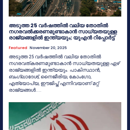
അടുത്ത 25 വർഷത്തില്‍ വലിയ തോതില്‍
നഗരവൽക്കരണമുണ്ടാകാൻ സാധ്യതയുള്ള
രാജ്യങ്ങളിൽ ഇന്ത്യയും; യുഎൻ റിപ്പോർട്ട്
Featured
November 20, 2025
അടുത്ത 25 വർഷത്തില്‍ വലിയ തോതില്‍
നഗരവത്കരണമുണ്ടാകാന്‍ സാധ്യതയുള്ള ഏഴ്
രാജ്യങ്ങളില്‍ ഇന്ത്യയും. പാകിസ്ഥാന്‍,
ബംഗ്ലാദേശ്, നെെജീരിയ, കോംഗോ,
എത്യോപ്യ, ഈജിപ്ത് എന്നിവയാണ് മറ്റ്
രാജ്യങ്ങൾ....