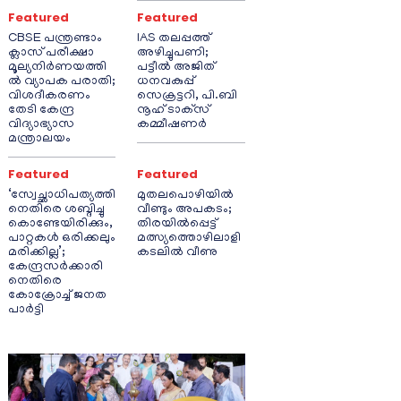
Featured
Featured
CBSE പന്ത്രണ്ടാം
IAS തലപ്പത്ത്
ക്ലാസ് പരീക്ഷാ
അഴിച്ചുപണി;
മൂല്യനിർണയത്തി
പട്ടീല്‍ അജിത്
ൽ വ്യാപക പരാതി;
ധനവകുപ്പ്
വിശദീകരണം
സെക്രട്ടറി, പി.ബി
തേടി കേന്ദ്ര
നൂഹ് ടാക്‌സ്
വിദ്യാഭ്യാസ
കമ്മീഷണര്‍
മന്ത്രാലയം
Featured
Featured
‘സ്വേച്ഛാധിപത്യത്തി
മുതലപൊഴിയിൽ
നെതിരെ ശബ്ദിച്ചു
വീണ്ടും അപകടം;
കൊണ്ടേയിരിക്കും,
തിരയിൽപ്പെട്ട്
പാറ്റകൾ ഒരിക്കലും
മത്സ്യത്തൊഴിലാളി
മരിക്കില്ല’;
കടലിൽ വീണു
കേന്ദ്രസർക്കാരി
നെതിരെ
കോക്രോച്ച് ജനത
പാർട്ടി