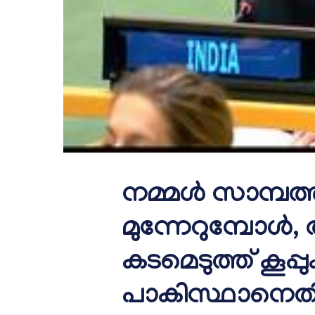
നമ്മള്‍ സാമ്പത
മുന്നേറുമ്പോള
കടമെടുത്ത് കൂപ്പു
പാകിസ്ഥാനെതി