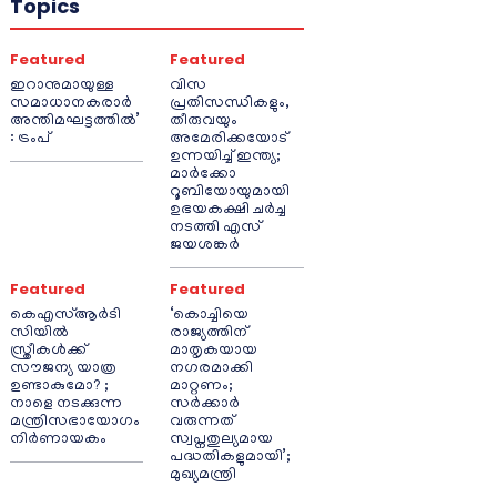
Topics
Featured
Featured
ഇറാനുമായുള്ള
വിസ
സമാധാനകരാർ
പ്രതിസന്ധികളും,
അന്തിമഘട്ടത്തിൽ‌’
തീരുവയും
: ട്രംപ്
അമേരിക്കയോട്
ഉന്നയിച്ച് ഇന്ത്യ;
മാർക്കോ
റൂബിയോയുമായി
ഉഭയകക്ഷി ചർച്ച
നടത്തി എസ്
ജയശങ്കർ
Featured
Featured
കെഎസ്ആർടി
‘കൊച്ചിയെ
സിയിൽ
രാജ്യത്തിന്
സ്ത്രീകൾക്ക്
മാതൃകയായ
സൗജന്യ യാത്ര
നഗരമാക്കി
ഉണ്ടാകുമോ? ;
മാറ്റണം;
നാളെ നടക്കുന്ന
സർക്കാർ
മന്ത്രിസഭായോഗം
വരുന്നത്
നിർണായകം
സ്വപ്നതുല്യമായ
പദ്ധതികളുമായി’;
മുഖ്യമന്ത്രി