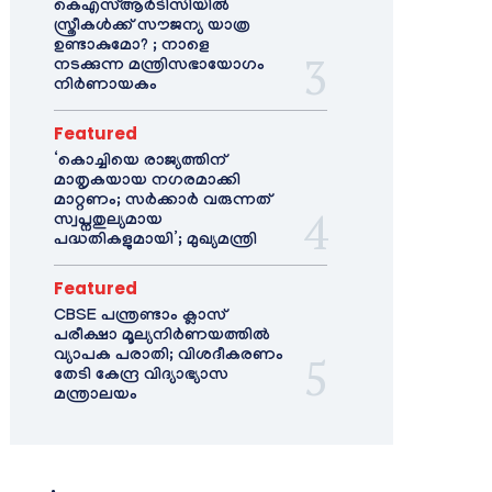
കെഎസ്ആർടിസിയിൽ
സ്ത്രീകൾക്ക് സൗജന്യ യാത്ര
ഉണ്ടാകുമോ? ; നാളെ
നടക്കുന്ന മന്ത്രിസഭായോഗം
നിർണായകം
Featured
‘കൊച്ചിയെ രാജ്യത്തിന്
മാതൃകയായ നഗരമാക്കി
മാറ്റണം; സർക്കാർ വരുന്നത്
സ്വപ്നതുല്യമായ
പദ്ധതികളുമായി’; മുഖ്യമന്ത്രി
Featured
CBSE പന്ത്രണ്ടാം ക്ലാസ്
പരീക്ഷാ മൂല്യനിർണയത്തിൽ
വ്യാപക പരാതി; വിശദീകരണം
തേടി കേന്ദ്ര വിദ്യാഭ്യാസ
മന്ത്രാലയം