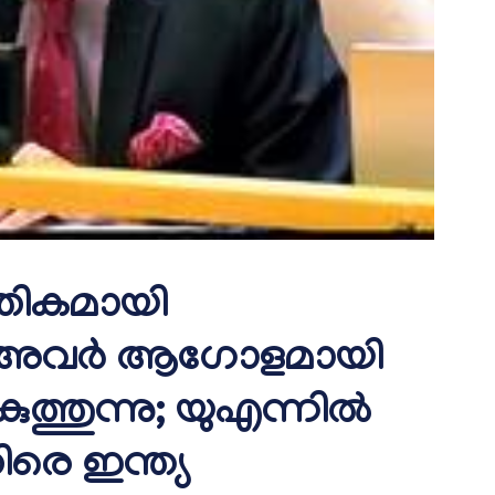
്തികമായി
്‍, അവര്‍ ആഗോളമായി
കുത്തുന്നു; യുഎന്നില്‍
രെ ഇന്ത്യ