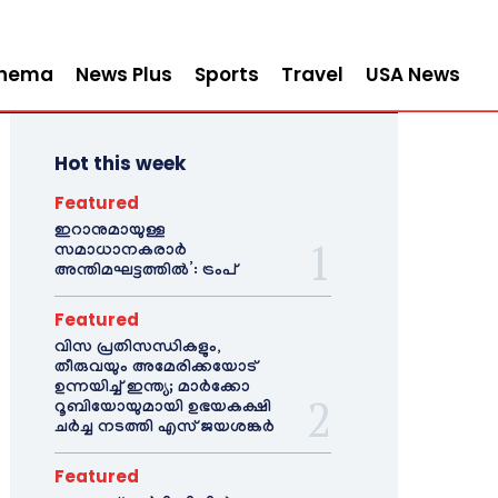
inema
News Plus
Sports
Travel
USA News
Hot this week
Featured
ഇറാനുമായുള്ള
സമാധാനകരാർ
അന്തിമഘട്ടത്തിൽ‌’: ട്രംപ്
Featured
വിസ പ്രതിസന്ധികളും,
തീരുവയും അമേരിക്കയോട്
ഉന്നയിച്ച് ഇന്ത്യ; മാർക്കോ
റൂബിയോയുമായി ഉഭയകക്ഷി
ചർച്ച നടത്തി എസ് ജയശങ്കർ
Featured