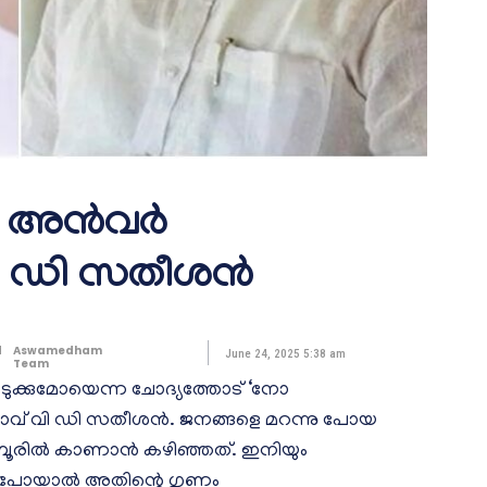
്’ അൻവർ
വി ഡി സതീശൻ
d
Aswamedham
June 24, 2025 5:38 am
Team
ക്കുമോയെന്ന ചോദ്യത്തോട് ‘നോ
േതാവ് വി ഡി സതീശൻ. ജനങ്ങളെ മറന്നു പോയ
മ്പൂരിൽ കാണാൻ കഴിഞ്ഞത്. ഇനിയും
 പോയാൽ അതിന്റെ ഗുണം