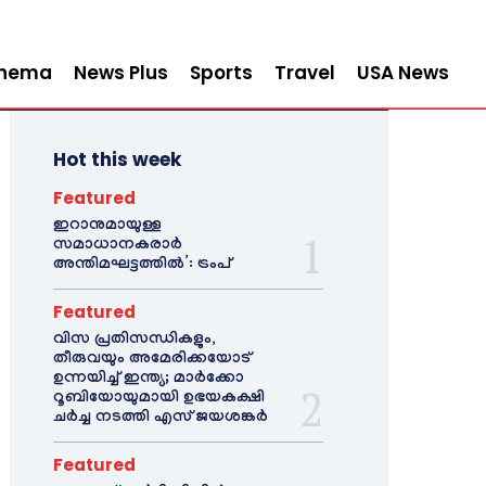
inema
News Plus
Sports
Travel
USA News
Hot this week
Featured
ഇറാനുമായുള്ള
സമാധാനകരാർ
അന്തിമഘട്ടത്തിൽ‌’: ട്രംപ്
Featured
വിസ പ്രതിസന്ധികളും,
തീരുവയും അമേരിക്കയോട്
ഉന്നയിച്ച് ഇന്ത്യ; മാർക്കോ
റൂബിയോയുമായി ഉഭയകക്ഷി
ചർച്ച നടത്തി എസ് ജയശങ്കർ
Featured