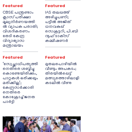
Featured
Featured
CBSE പന്ത്രണ്ടാം
IAS തലപ്പത്ത്
ക്ലാസ് പരീക്ഷാ
അഴിച്ചുപണി;
മൂല്യനിർണയത്തി
പട്ടീല്‍ അജിത്
ൽ വ്യാപക പരാതി;
ധനവകുപ്പ്
വിശദീകരണം
സെക്രട്ടറി, പി.ബി
തേടി കേന്ദ്ര
നൂഹ് ടാക്‌സ്
വിദ്യാഭ്യാസ
കമ്മീഷണര്‍
മന്ത്രാലയം
Featured
Featured
‘സ്വേച്ഛാധിപത്യത്തി
മുതലപൊഴിയിൽ
നെതിരെ ശബ്ദിച്ചു
വീണ്ടും അപകടം;
കൊണ്ടേയിരിക്കും,
തിരയിൽപ്പെട്ട്
പാറ്റകൾ ഒരിക്കലും
മത്സ്യത്തൊഴിലാളി
മരിക്കില്ല’;
കടലിൽ വീണു
കേന്ദ്രസർക്കാരി
നെതിരെ
കോക്രോച്ച് ജനത
പാർട്ടി