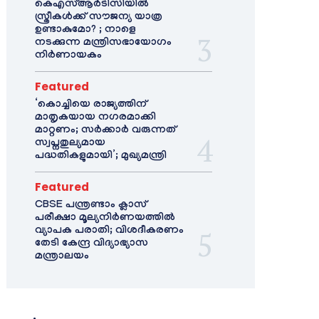
കെഎസ്ആർടിസിയിൽ
സ്ത്രീകൾക്ക് സൗജന്യ യാത്ര
ഉണ്ടാകുമോ? ; നാളെ
നടക്കുന്ന മന്ത്രിസഭായോഗം
നിർണായകം
Featured
‘കൊച്ചിയെ രാജ്യത്തിന്
മാതൃകയായ നഗരമാക്കി
മാറ്റണം; സർക്കാർ വരുന്നത്
സ്വപ്നതുല്യമായ
പദ്ധതികളുമായി’; മുഖ്യമന്ത്രി
Featured
CBSE പന്ത്രണ്ടാം ക്ലാസ്
പരീക്ഷാ മൂല്യനിർണയത്തിൽ
വ്യാപക പരാതി; വിശദീകരണം
തേടി കേന്ദ്ര വിദ്യാഭ്യാസ
മന്ത്രാലയം