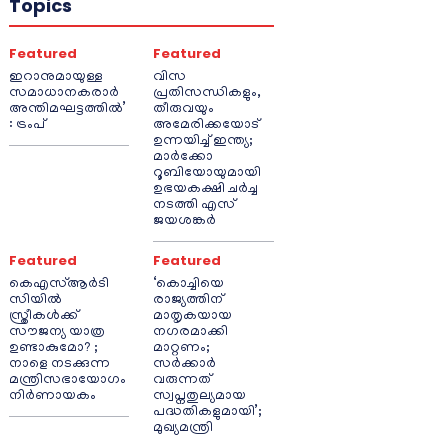
Topics
Featured
Featured
ഇറാനുമായുള്ള
വിസ
സമാധാനകരാർ
പ്രതിസന്ധികളും,
അന്തിമഘട്ടത്തിൽ‌’
തീരുവയും
: ട്രംപ്
അമേരിക്കയോട്
ഉന്നയിച്ച് ഇന്ത്യ;
മാർക്കോ
റൂബിയോയുമായി
ഉഭയകക്ഷി ചർച്ച
നടത്തി എസ്
ജയശങ്കർ
Featured
Featured
കെഎസ്ആർടി
‘കൊച്ചിയെ
സിയിൽ
രാജ്യത്തിന്
സ്ത്രീകൾക്ക്
മാതൃകയായ
സൗജന്യ യാത്ര
നഗരമാക്കി
ഉണ്ടാകുമോ? ;
മാറ്റണം;
നാളെ നടക്കുന്ന
സർക്കാർ
മന്ത്രിസഭായോഗം
വരുന്നത്
നിർണായകം
സ്വപ്നതുല്യമായ
പദ്ധതികളുമായി’;
മുഖ്യമന്ത്രി