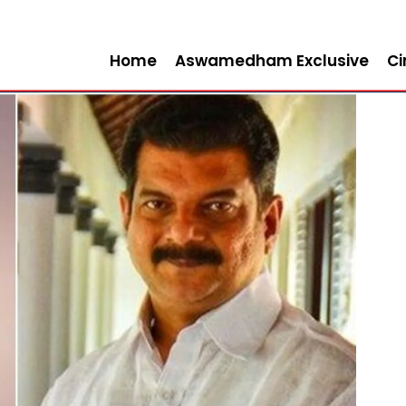
Home
Aswamedham Exclusive
C