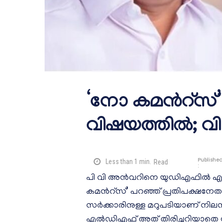
‘നോ കമന്‍റ്സ
വിഷയത്തിൽ; 
Publishe
Less than 1
min.
Read
:
പി വി അൻവറിനെ യുഡിഎഫിൽ എടു
കമന്‍റ്സ്’ പറഞ്ഞ് പ്രതിപക്ഷന
സർക്കാരിനുള്ള മറുപടിയാണ് നില
എൽഡിഎഫ് അത് തിരിച്ചറിയാതെ