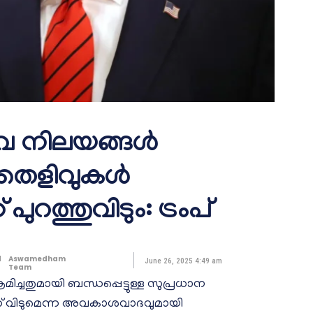
നിലയങ്ങള്‍
 തെളിവുകള്‍
ുറത്തുവിടും: ട്രംപ്
d
Aswamedham
June 26, 2025 4:49 am
Team
്ചതുമായി ബന്ധപ്പെട്ടുള്ള സുപ്രധാന
ത്ത് വിടുമെന്ന അവകാശവാദവുമായി