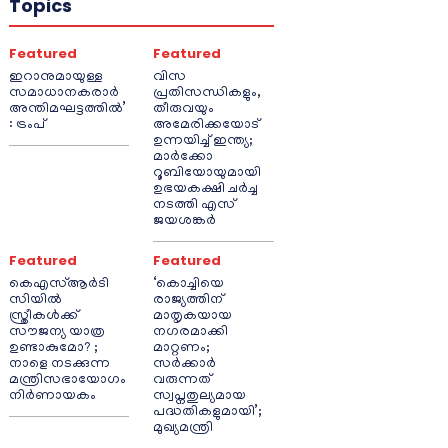
Topics
Featured
Featured
ഇറാനുമായുള്ള
വിസ
സമാധാനകരാർ
പ്രതിസന്ധികളും,
അന്തിമഘട്ടത്തിൽ‌’
തീരുവയും
: ട്രംപ്
അമേരിക്കയോട്
ഉന്നയിച്ച് ഇന്ത്യ;
മാർക്കോ
റൂബിയോയുമായി
ഉഭയകക്ഷി ചർച്ച
നടത്തി എസ്
ജയശങ്കർ
Featured
Featured
കെഎസ്ആർടി
‘കൊച്ചിയെ
സിയിൽ
രാജ്യത്തിന്
സ്ത്രീകൾക്ക്
മാതൃകയായ
സൗജന്യ യാത്ര
നഗരമാക്കി
ഉണ്ടാകുമോ? ;
മാറ്റണം;
നാളെ നടക്കുന്ന
സർക്കാർ
മന്ത്രിസഭായോഗം
വരുന്നത്
നിർണായകം
സ്വപ്നതുല്യമായ
പദ്ധതികളുമായി’;
മുഖ്യമന്ത്രി