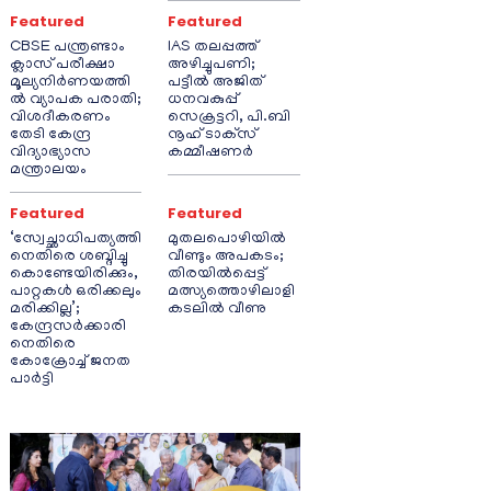
Featured
Featured
CBSE പന്ത്രണ്ടാം
IAS തലപ്പത്ത്
ക്ലാസ് പരീക്ഷാ
അഴിച്ചുപണി;
മൂല്യനിർണയത്തി
പട്ടീല്‍ അജിത്
ൽ വ്യാപക പരാതി;
ധനവകുപ്പ്
വിശദീകരണം
സെക്രട്ടറി, പി.ബി
തേടി കേന്ദ്ര
നൂഹ് ടാക്‌സ്
വിദ്യാഭ്യാസ
കമ്മീഷണര്‍
മന്ത്രാലയം
Featured
Featured
‘സ്വേച്ഛാധിപത്യത്തി
മുതലപൊഴിയിൽ
നെതിരെ ശബ്ദിച്ചു
വീണ്ടും അപകടം;
കൊണ്ടേയിരിക്കും,
തിരയിൽപ്പെട്ട്
പാറ്റകൾ ഒരിക്കലും
മത്സ്യത്തൊഴിലാളി
മരിക്കില്ല’;
കടലിൽ വീണു
കേന്ദ്രസർക്കാരി
നെതിരെ
കോക്രോച്ച് ജനത
പാർട്ടി