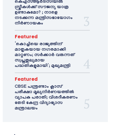
കെഎസ്ആർടിസിയിൽ
സ്ത്രീകൾക്ക് സൗജന്യ യാത്ര
ഉണ്ടാകുമോ? ; നാളെ
നടക്കുന്ന മന്ത്രിസഭായോഗം
നിർണായകം
Featured
‘കൊച്ചിയെ രാജ്യത്തിന്
മാതൃകയായ നഗരമാക്കി
മാറ്റണം; സർക്കാർ വരുന്നത്
സ്വപ്നതുല്യമായ
പദ്ധതികളുമായി’; മുഖ്യമന്ത്രി
Featured
CBSE പന്ത്രണ്ടാം ക്ലാസ്
പരീക്ഷാ മൂല്യനിർണയത്തിൽ
വ്യാപക പരാതി; വിശദീകരണം
തേടി കേന്ദ്ര വിദ്യാഭ്യാസ
മന്ത്രാലയം