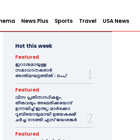
inema
News Plus
Sports
Travel
USA News
Hot this week
Featured
ഇറാനുമായുള്ള
സമാധാനകരാർ
അന്തിമഘട്ടത്തിൽ‌’: ട്രംപ്
Featured
വിസ പ്രതിസന്ധികളും,
തീരുവയും അമേരിക്കയോട്
ഉന്നയിച്ച് ഇന്ത്യ; മാർക്കോ
റൂബിയോയുമായി ഉഭയകക്ഷി
ചർച്ച നടത്തി എസ് ജയശങ്കർ
Featured