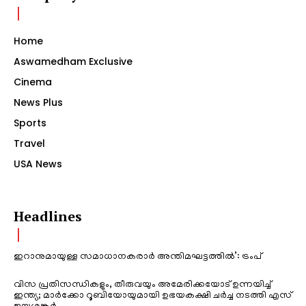
Home
Aswamedham Exclusive
Cinema
News Plus
Sports
Travel
USA News
Headlines
ഇറാനുമായുള്ള സമാധാനകരാർ അന്തിമഘട്ടത്തിൽ‌’: ട്രംപ്
വിസ പ്രതിസന്ധികളും, തീരുവയും അമേരിക്കയോട് ഉന്നയിച്ച്
ഇന്ത്യ; മാർക്കോ റൂബിയോയുമായി ഉഭയകക്ഷി ചർച്ച നടത്തി എസ്