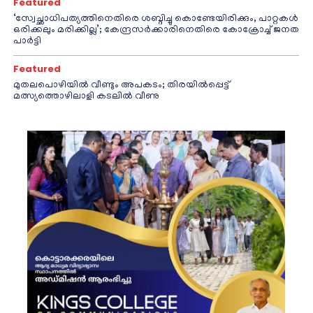
Featured
‘സ്വേച്ഛാധിപത്യത്തിനെതിരെ ശബ്ദിച്ചു കൊണ്ടേയിരിക്കും, പാറ്റകൾ
ഒരിക്കലും മരിക്കില്ല’; കേന്ദ്രസർക്കാരിനെതിരെ കോക്രോച്ച് ജനത
പാർട്ടി
Featured
മുതലപൊഴിയിൽ വീണ്ടും അപകടം; തിരയിൽപ്പെട്ട്
മത്സ്യത്തൊഴിലാളി കടലിൽ വീണു