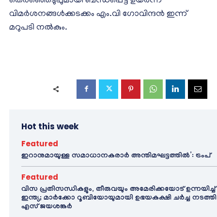
തെരഞ്ഞെടുപ്പുമായി ബന്ധപ്പെട്ട് ഉയര്‍ന്ന
വിമര്‍ശനങ്ങള്‍ക്കടക്കം എം.വി ഗോവിന്ദന്‍ ഇന്ന്
മറുപടി നല്‍കും.
Hot this week
Featured
ഇറാനുമായുള്ള സമാധാനകരാർ അന്തിമഘട്ടത്തിൽ‌’: ട്രംപ്
Featured
വിസ പ്രതിസന്ധികളും, തീരുവയും അമേരിക്കയോട് ഉന്നയിച്ച്
ഇന്ത്യ; മാർക്കോ റൂബിയോയുമായി ഉഭയകക്ഷി ചർച്ച നടത്തി
എസ് ജയശങ്കർ