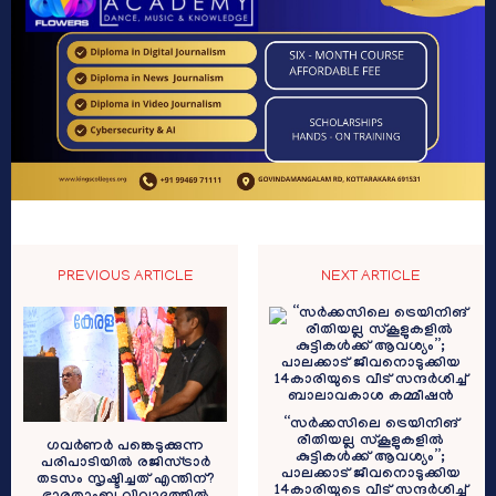
PREVIOUS ARTICLE
NEXT ARTICLE
“സര്‍ക്കസിലെ ട്രെയിനിങ്
രീതിയല്ല സ്‌കൂളുകളില്‍
ഗവർണർ പങ്കെടുക്കുന്ന
കുട്ടികൾക്ക് ആവശ്യം”;
പരിപാടിയിൽ രജിസ്ട്രാർ
പാലക്കാട് ജീവനൊടുക്കിയ
തടസം സൃഷ്ടിച്ചത് എന്തിന്?
14കാരിയുടെ വീട് സന്ദർശിച്ച്