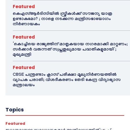
Featured
കെഎസ്ആർടിസിയിൽ സ്ത്രീകൾക്ക് സൗജന്യ യാത്ര
ഉണ്ടാകുമോ? ; നാളെ നടക്കുന്ന മന്ത്രിസഭായോഗം
നിർണായകം
Featured
‘കൊച്ചിയെ രാജ്യത്തിന് മാതൃകയായ നഗരമാക്കി മാറ്റണം;
സർക്കാർ വരുന്നത് സ്വപ്നതുല്യമായ പദ്ധതികളുമായി’;
മുഖ്യമന്ത്രി
Featured
CBSE പന്ത്രണ്ടാം ക്ലാസ് പരീക്ഷാ മൂല്യനിർണയത്തിൽ
വ്യാപക പരാതി; വിശദീകരണം തേടി കേന്ദ്ര വിദ്യാഭ്യാസ
മന്ത്രാലയം
Topics
Featured