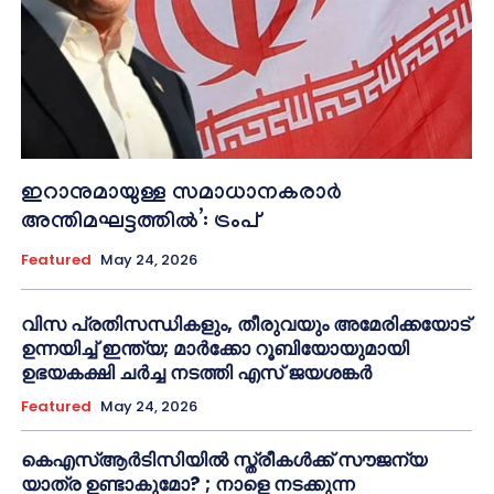
ഇറാനുമായുള്ള സമാധാനകരാർ
അന്തിമഘട്ടത്തിൽ‌’: ട്രംപ്
Featured
May 24, 2026
വിസ പ്രതിസന്ധികളും, തീരുവയും അമേരിക്കയോട്
ഉന്നയിച്ച് ഇന്ത്യ; മാർക്കോ റൂബിയോയുമായി
ഉഭയകക്ഷി ചർച്ച നടത്തി എസ് ജയശങ്കർ
Featured
May 24, 2026
കെഎസ്ആർടിസിയിൽ സ്ത്രീകൾക്ക് സൗജന്യ
യാത്ര ഉണ്ടാകുമോ? ; നാളെ നടക്കുന്ന