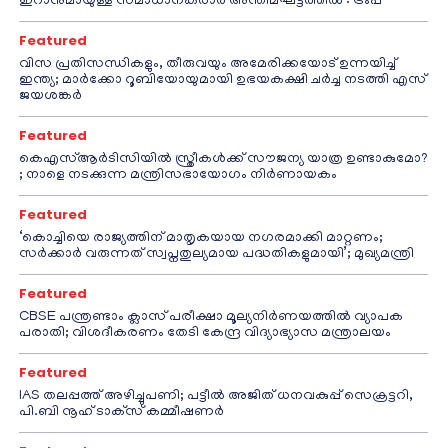
ഇറാനുമായുള്ള സമാധാനകരാർ അന്തിമഘട്ടത്തിൽ‌’: ട്രംപ്
Featured
വിസ പ്രതിസന്ധികളും, തീരുവയും അമേരിക്കയോട് ഉന്നയിച്ച്
ഇന്ത്യ; മാർക്കോ റൂബിയോയുമായി ഉഭയകക്ഷി ചർച്ച നടത്തി എസ്
ജയശങ്കർ
Featured
കെഎസ്ആർടിസിയിൽ സ്ത്രീകൾക്ക് സൗജന്യ യാത്ര ഉണ്ടാകുമോ?
; നാളെ നടക്കുന്ന മന്ത്രിസഭായോഗം നിർണായകം
Featured
‘കൊച്ചിയെ രാജ്യത്തിന് മാതൃകയായ നഗരമാക്കി മാറ്റണം;
സർക്കാർ വരുന്നത് സ്വപ്നതുല്യമായ പദ്ധതികളുമായി’; മുഖ്യമന്ത്രി
Featured
CBSE പന്ത്രണ്ടാം ക്ലാസ് പരീക്ഷാ മൂല്യനിർണയത്തിൽ വ്യാപക
പരാതി; വിശദീകരണം തേടി കേന്ദ്ര വിദ്യാഭ്യാസ മന്ത്രാലയം
Featured
IAS തലപ്പത്ത് അഴിച്ചുപണി; പട്ടീല്‍ അജിത് ധനവകുപ്പ് സെക്രട്ടറി,
പി.ബി നൂഹ് ടാക്‌സ് കമ്മീഷണര്‍